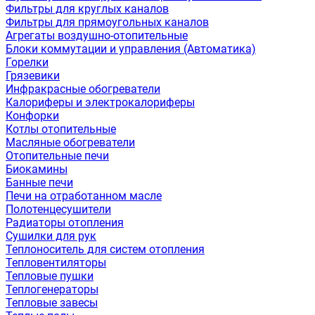
Фильтры для круглых каналов
Фильтры для прямоугольных каналов
Агрегаты воздушно-отопительные
Блоки коммутации и управления (Автоматика)
Горелки
Грязевики
Инфракрасные обогреватели
Калориферы и электрокалориферы
Конфорки
Котлы отопительные
Масляные обогреватели
Отопительные печи
Биокамины
Банные печи
Печи на отработанном масле
Полотенцесушители
Радиаторы отопления
Сушилки для рук
Теплоноситель для систем отопления
Тепловентиляторы
Тепловые пушки
Теплогенераторы
Тепловые завесы