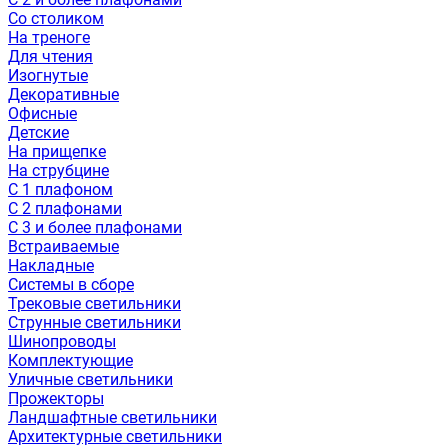
Со столиком
На треноге
Для чтения
Изогнутые
Декоративные
Офисные
Детские
На прищепке
На струбцине
С 1 плафоном
С 2 плафонами
С 3 и более плафонами
Встраиваемые
Накладные
Системы в сборе
Трековые светильники
Струнные светильники
Шинопроводы
Комплектующие
Уличные светильники
Прожекторы
Ландшафтные светильники
Архитектурные светильники