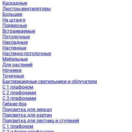
Каскадные
Люстры-вентиляторы
Большие
На штанге
Подвесные
Встраиваемые
Потолочные
Накладные
Настенные
Настенно-потолочные
Мебельные
Для растений
Ночники
Точечные
Бактерицидные светильники и облучатели
С 1 плафоном
С 2 плафонами
С 3 плафонами
Гибкие бра
Подсветка для зеркал
Подсветка для картин
Подсветка для лестниц и ступеней
С 1 плафоном
С 2 и более плафонами