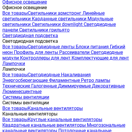
Офисное освещение
Офисное освещение
Все товары
Светильники армстронг
Линейные
светильники
Карданные светильники
Модульные
светильники
Светильники downlight
Светодиодные
панели
Светильники грильято
Светодиодная подсветка
Светодиодная подсветка
Все товары
Светодиодные ленты
Блоки питания
Гибкий
неон
Профиль для ленты
Рассеиватели
Светодиодные
модули
Контроллеры для лент
Комплектующие для лент
Лампочки
Лампочки
Все товары
Светодиодные
Накаливания
Энергосберегающие
Филаментные
Ретро лампы
Технические
Галогенные
Диммируемые
Декоративные
Люминесцентные
Системы вентиляции
Системы вентиляции
Все товары
Канальные вентиляторы
Канальные вентиляторы
Все товары
Круглые канальные вентиляторы
Квадратные канальные вентиляторы
Многозональные
канальные вентиляторы
Потолочные канальные