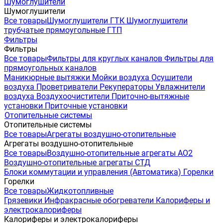
Шумоглушители
Шумоглушители
Все товары
Шумоглушители ГТК
Шумоглушители
трубчатые прямоугольные ГТП
Фильтры
Фильтры
Все товары
Фильтры для круглых каналов
Фильтры для
прямоугольных каналов
Маникюрные вытяжки
Мойки воздуха
Осушители
воздуха
Проветриватели
Рекуператоры
Увлажнители
воздуха
Воздухоочистители
Приточно-вытяжные
установки
Приточные установки
Отопительные системы
Отопительные системы
Все товары
Агрегаты воздушно-отопительные
Агрегаты воздушно-отопительные
Все товары
Воздушно-отопительные агрегаты АО2
Воздушно-отопительные агрегаты СТД
Блоки коммутации и управления (Автоматика)
Горелки
Горелки
Все товары
Жидкотопливные
Грязевики
Инфракрасные обогреватели
Калориферы и
электрокалориферы
Калориферы и электрокалориферы