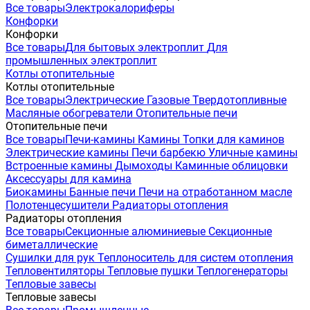
Все товары
Электрокалориферы
Конфорки
Конфорки
Все товары
Для бытовых электроплит
Для
промышленных электроплит
Котлы отопительные
Котлы отопительные
Все товары
Электрические
Газовые
Твердотопливные
Масляные обогреватели
Отопительные печи
Отопительные печи
Все товары
Печи-камины
Камины
Топки для каминов
Электрические камины
Печи барбекю
Уличные камины
Встроенные камины
Дымоходы
Каминные облицовки
Аксессуары для камина
Биокамины
Банные печи
Печи на отработанном масле
Полотенцесушители
Радиаторы отопления
Радиаторы отопления
Все товары
Секционные алюминиевые
Секционные
биметаллические
Сушилки для рук
Теплоноситель для систем отопления
Тепловентиляторы
Тепловые пушки
Теплогенераторы
Тепловые завесы
Тепловые завесы