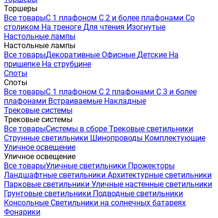
Торшеры
Все товары
С 1 плафоном
С 2 и более плафонами
Со
столиком
На треноге
Для чтения
Изогнутые
Настольные лампы
Настольные лампы
Все товары
Декоративные
Офисные
Детские
На
прищепке
На струбцине
Споты
Споты
Все товары
С 1 плафоном
С 2 плафонами
С 3 и более
плафонами
Встраиваемые
Накладные
Трековые системы
Трековые системы
Все товары
Системы в сборе
Трековые светильники
Струнные светильники
Шинопроводы
Комплектующие
Уличное освещение
Уличное освещение
Все товары
Уличные светильники
Прожекторы
Ландшафтные светильники
Архитектурные светильники
Парковые светильники
Уличные настенные светильники
Грунтовые светильники
Подводные светильники
Консольные
Светильники на солнечных батареях
Фонарики