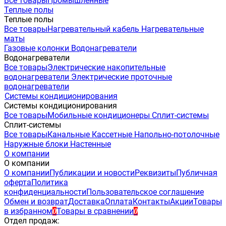
Все товары
Промышленные
Теплые полы
Теплые полы
Все товары
Нагревательный кабель
Нагревательные
маты
Газовые колонки
Водонагреватели
Водонагреватели
Все товары
Электрические накопительные
водонагреватели
Электрические проточные
водонагреватели
Системы кондиционирования
Системы кондиционирования
Все товары
Мобильные кондиционеры
Сплит-системы
Сплит-системы
Все товары
Канальные
Кассетные
Напольно-потолочные
Наружные блоки
Настенные
О компании
О компании
О компании
Публикации и новости
Реквизиты
Публичная
оферта
Политика
конфиденциальности
Пользовательское соглашение
Обмен и возврат
Доставка
Оплата
Контакты
Акции
Товары
в избранном
Товары в сравнении
0
0
Отдел продаж: