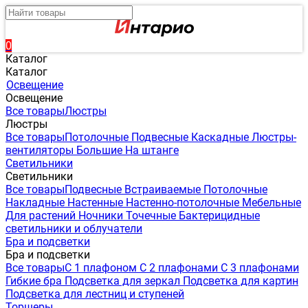
0
Каталог
Каталог
Освещение
Освещение
Все товары
Люстры
Люстры
Все товары
Потолочные
Подвесные
Каскадные
Люстры-
вентиляторы
Большие
На штанге
Светильники
Светильники
Все товары
Подвесные
Встраиваемые
Потолочные
Накладные
Настенные
Настенно-потолочные
Мебельные
Для растений
Ночники
Точечные
Бактерицидные
светильники и облучатели
Бра и подсветки
Бра и подсветки
Все товары
С 1 плафоном
С 2 плафонами
С 3 плафонами
Гибкие бра
Подсветка для зеркал
Подсветка для картин
Подсветка для лестниц и ступеней
Торшеры