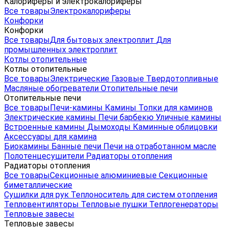
Калориферы и электрокалориферы
Все товары
Электрокалориферы
Конфорки
Конфорки
Все товары
Для бытовых электроплит
Для
промышленных электроплит
Котлы отопительные
Котлы отопительные
Все товары
Электрические
Газовые
Твердотопливные
Масляные обогреватели
Отопительные печи
Отопительные печи
Все товары
Печи-камины
Камины
Топки для каминов
Электрические камины
Печи барбекю
Уличные камины
Встроенные камины
Дымоходы
Каминные облицовки
Аксессуары для камина
Биокамины
Банные печи
Печи на отработанном масле
Полотенцесушители
Радиаторы отопления
Радиаторы отопления
Все товары
Секционные алюминиевые
Секционные
биметаллические
Сушилки для рук
Теплоноситель для систем отопления
Тепловентиляторы
Тепловые пушки
Теплогенераторы
Тепловые завесы
Тепловые завесы