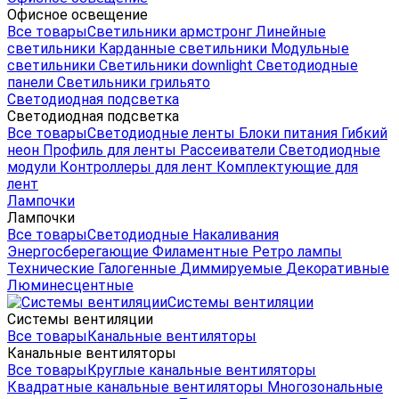
Офисное освещение
Все товары
Светильники армстронг
Линейные
светильники
Карданные светильники
Модульные
светильники
Светильники downlight
Светодиодные
панели
Светильники грильято
Светодиодная подсветка
Светодиодная подсветка
Все товары
Светодиодные ленты
Блоки питания
Гибкий
неон
Профиль для ленты
Рассеиватели
Светодиодные
модули
Контроллеры для лент
Комплектующие для
лент
Лампочки
Лампочки
Все товары
Светодиодные
Накаливания
Энергосберегающие
Филаментные
Ретро лампы
Технические
Галогенные
Диммируемые
Декоративные
Люминесцентные
Системы вентиляции
Системы вентиляции
Все товары
Канальные вентиляторы
Канальные вентиляторы
Все товары
Круглые канальные вентиляторы
Квадратные канальные вентиляторы
Многозональные