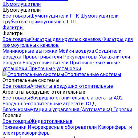
Шумоглушители
Шумоглушители
Все товары
Шумоглушители ГТК
Шумоглушители
трубчатые прямоугольные ГТП
Фильтры
Фильтры
Все товары
Фильтры для круглых каналов
Фильтры для
прямоугольных каналов
Маникюрные вытяжки
Мойки воздуха
Осушители
воздуха
Проветриватели
Рекуператоры
Увлажнители
воздуха
Воздухоочистители
Приточно-вытяжные
установки
Приточные установки
Отопительные системы
Отопительные системы
Все товары
Агрегаты воздушно-отопительные
Агрегаты воздушно-отопительные
Все товары
Воздушно-отопительные агрегаты АО2
Воздушно-отопительные агрегаты СТД
Блоки коммутации и управления (Автоматика)
Горелки
Горелки
Все товары
Жидкотопливные
Грязевики
Инфракрасные обогреватели
Калориферы и
электрокалориферы