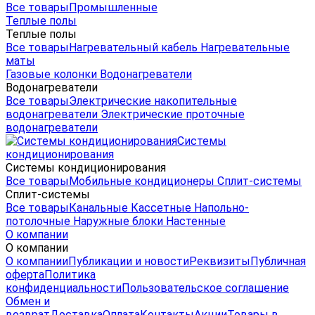
Все товары
Промышленные
Теплые полы
Теплые полы
Все товары
Нагревательный кабель
Нагревательные
маты
Газовые колонки
Водонагреватели
Водонагреватели
Все товары
Электрические накопительные
водонагреватели
Электрические проточные
водонагреватели
Системы
кондиционирования
Системы кондиционирования
Все товары
Мобильные кондиционеры
Сплит-системы
Сплит-системы
Все товары
Канальные
Кассетные
Напольно-
потолочные
Наружные блоки
Настенные
О компании
О компании
О компании
Публикации и новости
Реквизиты
Публичная
оферта
Политика
конфиденциальности
Пользовательское соглашение
Обмен и
возврат
Доставка
Оплата
Контакты
Акции
Товары в