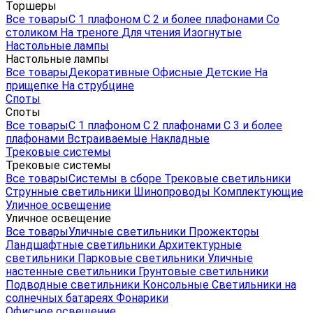
Торшеры
Все товары
С 1 плафоном
С 2 и более плафонами
Со
столиком
На треноге
Для чтения
Изогнутые
Настольные лампы
Настольные лампы
Все товары
Декоративные
Офисные
Детские
На
прищепке
На струбцине
Споты
Споты
Все товары
С 1 плафоном
С 2 плафонами
С 3 и более
плафонами
Встраиваемые
Накладные
Трековые системы
Трековые системы
Все товары
Системы в сборе
Трековые светильники
Струнные светильники
Шинопроводы
Комплектующие
Уличное освещение
Уличное освещение
Все товары
Уличные светильники
Прожекторы
Ландшафтные светильники
Архитектурные
светильники
Парковые светильники
Уличные
настенные светильники
Грунтовые светильники
Подводные светильники
Консольные
Светильники на
солнечных батареях
Фонарики
Офисное освещение