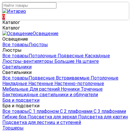
0
Каталог
Каталог
Освещение
Освещение
Все товары
Люстры
Люстры
Все товары
Потолочные
Подвесные
Каскадные
Люстры-вентиляторы
Большие
На штанге
Светильники
Светильники
Все товары
Подвесные
Встраиваемые
Потолочные
Накладные
Настенные
Настенно-потолочные
Мебельные
Для растений
Ночники
Точечные
Бактерицидные светильники и облучатели
Бра и подсветки
Бра и подсветки
Все товары
С 1 плафоном
С 2 плафонами
С 3 плафонами
Гибкие бра
Подсветка для зеркал
Подсветка для картин
Подсветка для лестниц и ступеней
Торшеры