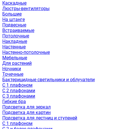
Каскадные
Люстры-вентиляторы
Большие
На штанге
Подвесные
Встраиваемые
Потолочные
Накладные
Настенные
Настенно-потолочные
Мебельные
Для растений
Ночники
Точечные
Бактерицидные светильники и облучатели
С 1 плафоном
С 2 плафонами
С 3 плафонами
Гибкие бра
Подсветка для зеркал
Подсветка для картин
Подсветка для лестниц и ступеней
С 1 плафоном
С 2 и более плафонами