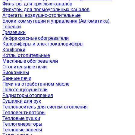
Фильтры для круглых каналов
Фильтры для прямоугольных каналов
Агрегаты воздушно-отопительные
Блоки коммутации и управления (Автоматика)
Горелки
Грязевики
Инфракрасные обогреватели
Калориферы и электрокалориферы
Конфорки
Котлы отопительные
Масляные обогреватели
Отопительные печи
Биокамины
Банные печи
Печи на отработанном масле
Полотенцесушители
Радиаторы отопления
Сушилки для рук
Теплоноситель для систем отопления
Тепловентиляторы
Тепловые пушки
Теплогенераторы
Тепловые завесы