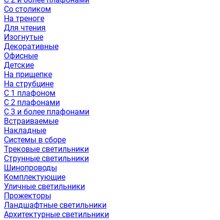
Со столиком
На треноге
Для чтения
Изогнутые
Декоративные
Офисные
Детские
На прищепке
На струбцине
С 1 плафоном
С 2 плафонами
С 3 и более плафонами
Встраиваемые
Накладные
Системы в сборе
Трековые светильники
Струнные светильники
Шинопроводы
Комплектующие
Уличные светильники
Прожекторы
Ландшафтные светильники
Архитектурные светильники