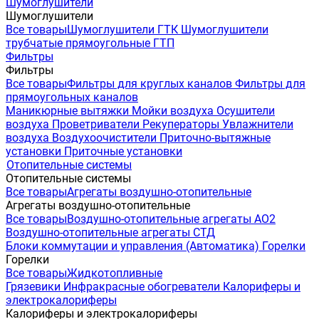
Шумоглушители
Шумоглушители
Все товары
Шумоглушители ГТК
Шумоглушители
трубчатые прямоугольные ГТП
Фильтры
Фильтры
Все товары
Фильтры для круглых каналов
Фильтры для
прямоугольных каналов
Маникюрные вытяжки
Мойки воздуха
Осушители
воздуха
Проветриватели
Рекуператоры
Увлажнители
воздуха
Воздухоочистители
Приточно-вытяжные
установки
Приточные установки
Отопительные системы
Отопительные системы
Все товары
Агрегаты воздушно-отопительные
Агрегаты воздушно-отопительные
Все товары
Воздушно-отопительные агрегаты АО2
Воздушно-отопительные агрегаты СТД
Блоки коммутации и управления (Автоматика)
Горелки
Горелки
Все товары
Жидкотопливные
Грязевики
Инфракрасные обогреватели
Калориферы и
электрокалориферы
Калориферы и электрокалориферы