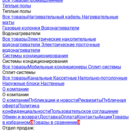
Все товары
Промышленные
Теплые полы
Теплые полы
Все товары
Нагревательный кабель
Нагревательные
маты
Газовые колонки
Водонагреватели
Водонагреватели
Все товары
Электрические накопительные
водонагреватели
Электрические проточные
водонагреватели
Системы кондиционирования
Системы кондиционирования
Все товары
Мобильные кондиционеры
Сплит-системы
Сплит-системы
Все товары
Канальные
Кассетные
Напольно-потолочные
Наружные блоки
Настенные
О компании
О компании
О компании
Публикации и новости
Реквизиты
Публичная
оферта
Политика
конфиденциальности
Пользовательское соглашение
Обмен и возврат
Доставка
Оплата
Контакты
Акции
Товары
в избранном
Товары в сравнении
0
0
Отдел продаж: