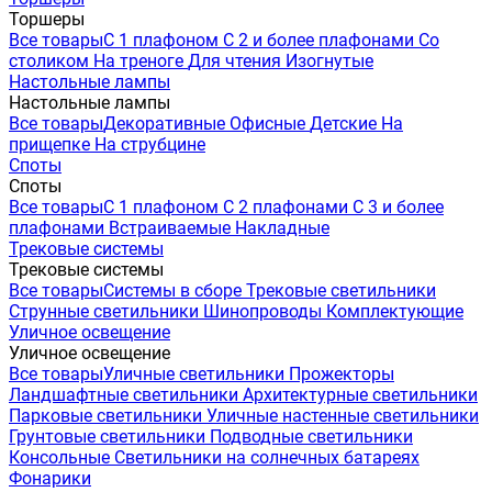
Торшеры
Все товары
С 1 плафоном
С 2 и более плафонами
Со
столиком
На треноге
Для чтения
Изогнутые
Настольные лампы
Настольные лампы
Все товары
Декоративные
Офисные
Детские
На
прищепке
На струбцине
Споты
Споты
Все товары
С 1 плафоном
С 2 плафонами
С 3 и более
плафонами
Встраиваемые
Накладные
Трековые системы
Трековые системы
Все товары
Системы в сборе
Трековые светильники
Струнные светильники
Шинопроводы
Комплектующие
Уличное освещение
Уличное освещение
Все товары
Уличные светильники
Прожекторы
Ландшафтные светильники
Архитектурные светильники
Парковые светильники
Уличные настенные светильники
Грунтовые светильники
Подводные светильники
Консольные
Светильники на солнечных батареях
Фонарики