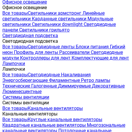
Офисное освещение
Офисное освещение
Все товары
Светильники армстронг
Линейные
светильники
Карданные светильники
Модульные
светильники
Светильники downlight
Светодиодные
панели
Светильники грильято
Светодиодная подсветка
Светодиодная подсветка
Все товары
Светодиодные ленты
Блоки питания
Гибкий
неон
Профиль для ленты
Рассеиватели
Светодиодные
модули
Контроллеры для лент
Комплектующие для лент
Лампочки
Лампочки
Все товары
Светодиодные
Накаливания
Энергосберегающие
Филаментные
Ретро лампы
Технические
Галогенные
Диммируемые
Декоративные
Люминесцентные
Системы вентиляции
Системы вентиляции
Все товары
Канальные вентиляторы
Канальные вентиляторы
Все товары
Круглые канальные вентиляторы
Квадратные канальные вентиляторы
Многозональные
канальные вентиляторы
Потолочные канальные