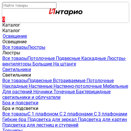
0
Каталог
Каталог
Освещение
Освещение
Все товары
Люстры
Люстры
Все товары
Потолочные
Подвесные
Каскадные
Люстры-
вентиляторы
Большие
На штанге
Светильники
Светильники
Все товары
Подвесные
Встраиваемые
Потолочные
Накладные
Настенные
Настенно-потолочные
Мебельные
Для растений
Ночники
Точечные
Бактерицидные
светильники и облучатели
Бра и подсветки
Бра и подсветки
Все товары
С 1 плафоном
С 2 плафонами
С 3 плафонами
Гибкие бра
Подсветка для зеркал
Подсветка для картин
Подсветка для лестниц и ступеней
Торшеры