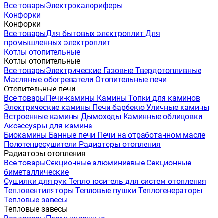
Все товары
Электрокалориферы
Конфорки
Конфорки
Все товары
Для бытовых электроплит
Для
промышленных электроплит
Котлы отопительные
Котлы отопительные
Все товары
Электрические
Газовые
Твердотопливные
Масляные обогреватели
Отопительные печи
Отопительные печи
Все товары
Печи-камины
Камины
Топки для каминов
Электрические камины
Печи барбекю
Уличные камины
Встроенные камины
Дымоходы
Каминные облицовки
Аксессуары для камина
Биокамины
Банные печи
Печи на отработанном масле
Полотенцесушители
Радиаторы отопления
Радиаторы отопления
Все товары
Секционные алюминиевые
Секционные
биметаллические
Сушилки для рук
Теплоноситель для систем отопления
Тепловентиляторы
Тепловые пушки
Теплогенераторы
Тепловые завесы
Тепловые завесы