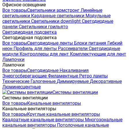
Офисное освещение
Все товары
Светильники армстронг
Линейные
светильники
Карданные светильники
Модульные
светильники
Светильники downlight
Светодиодные
панели
Светильники грильято
Светодиодная подсветка
Светодиодная подсветка
Все товары
Светодиодные ленты
Блоки питания
Гибкий
неон
Профиль для ленты
Рассеиватели
Светодиодные
модули
Контроллеры для лент
Комплектующие для лент
Лампочки
Лампочки
Все товары
Светодиодные
Накаливания
Энергосберегающие
Филаментные
Ретро лампы
Технические
Галогенные
Диммируемые
Декоративные
Люминесцентные
Системы вентиляции
Системы вентиляции
Все товары
Канальные вентиляторы
Канальные вентиляторы
Все товары
Круглые канальные вентиляторы
Квадратные канальные вентиляторы
Многозональные
канальные вентиляторы
Потолочные канальные