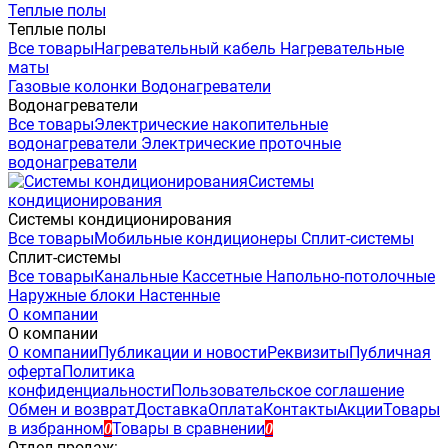
Теплые полы
Теплые полы
Все товары
Нагревательный кабель
Нагревательные
маты
Газовые колонки
Водонагреватели
Водонагреватели
Все товары
Электрические накопительные
водонагреватели
Электрические проточные
водонагреватели
Системы
кондиционирования
Системы кондиционирования
Все товары
Мобильные кондиционеры
Сплит-системы
Сплит-системы
Все товары
Канальные
Кассетные
Напольно-потолочные
Наружные блоки
Настенные
О компании
О компании
О компании
Публикации и новости
Реквизиты
Публичная
оферта
Политика
конфиденциальности
Пользовательское соглашение
Обмен и возврат
Доставка
Оплата
Контакты
Акции
Товары
в избранном
Товары в сравнении
0
0
Отдел продаж: