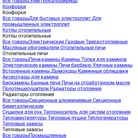
Все товары
Электрокалориферы
Конфорки
Конфорки
Все товары
Для бытовых электроплит
Для
промышленных электроплит
Котлы отопительные
Котлы отопительные
Все товары
Электрические
Газовые
Твердотопливные
Масляные обогреватели
Отопительные печи
Отопительные печи
Все товары
Печи-камины
Камины
Топки для каминов
Электрические камины
Печи барбекю
Уличные камины
Встроенные камины
Дымоходы
Каминные облицовки
Аксессуары для камина
Биокамины
Банные печи
Печи на отработанном масле
Полотенцесушители
Радиаторы отопления
Радиаторы отопления
Все товары
Секционные алюминиевые
Секционные
биметаллические
Сушилки для рук
Теплоноситель для систем отопления
Тепловентиляторы
Тепловые пушки
Теплогенераторы
Тепловые завесы
Тепловые завесы
Все товары
Промышленные