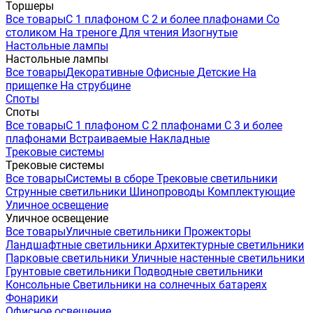
Торшеры
Все товары
С 1 плафоном
С 2 и более плафонами
Со
столиком
На треноге
Для чтения
Изогнутые
Настольные лампы
Настольные лампы
Все товары
Декоративные
Офисные
Детские
На
прищепке
На струбцине
Споты
Споты
Все товары
С 1 плафоном
С 2 плафонами
С 3 и более
плафонами
Встраиваемые
Накладные
Трековые системы
Трековые системы
Все товары
Системы в сборе
Трековые светильники
Струнные светильники
Шинопроводы
Комплектующие
Уличное освещение
Уличное освещение
Все товары
Уличные светильники
Прожекторы
Ландшафтные светильники
Архитектурные светильники
Парковые светильники
Уличные настенные светильники
Грунтовые светильники
Подводные светильники
Консольные
Светильники на солнечных батареях
Фонарики
Офисное освещение