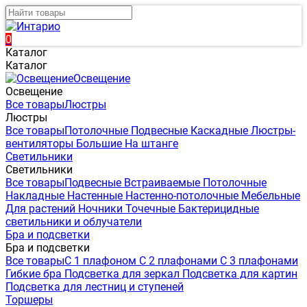
0
Каталог
Каталог
Освещение
Освещение
Все товары
Люстры
Люстры
Все товары
Потолочные
Подвесные
Каскадные
Люстры-
вентиляторы
Большие
На штанге
Светильники
Светильники
Все товары
Подвесные
Встраиваемые
Потолочные
Накладные
Настенные
Настенно-потолочные
Мебельные
Для растений
Ночники
Точечные
Бактерицидные
светильники и облучатели
Бра и подсветки
Бра и подсветки
Все товары
С 1 плафоном
С 2 плафонами
С 3 плафонами
Гибкие бра
Подсветка для зеркал
Подсветка для картин
Подсветка для лестниц и ступеней
Торшеры