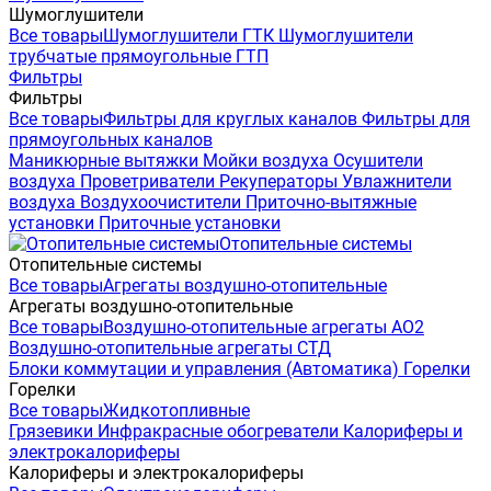
Шумоглушители
Все товары
Шумоглушители ГТК
Шумоглушители
трубчатые прямоугольные ГТП
Фильтры
Фильтры
Все товары
Фильтры для круглых каналов
Фильтры для
прямоугольных каналов
Маникюрные вытяжки
Мойки воздуха
Осушители
воздуха
Проветриватели
Рекуператоры
Увлажнители
воздуха
Воздухоочистители
Приточно-вытяжные
установки
Приточные установки
Отопительные системы
Отопительные системы
Все товары
Агрегаты воздушно-отопительные
Агрегаты воздушно-отопительные
Все товары
Воздушно-отопительные агрегаты АО2
Воздушно-отопительные агрегаты СТД
Блоки коммутации и управления (Автоматика)
Горелки
Горелки
Все товары
Жидкотопливные
Грязевики
Инфракрасные обогреватели
Калориферы и
электрокалориферы
Калориферы и электрокалориферы