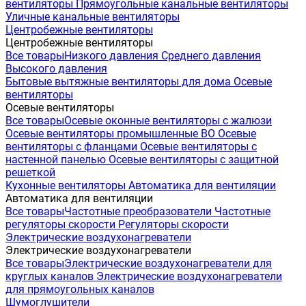
вентиляторы
Прямоугольные канальные вентиляторы
Уличные канальные вентиляторы
Центробежные вентиляторы
Центробежные вентиляторы
Все товары
Низкого давления
Среднего давления
Высокого давления
Бытовые вытяжные вентиляторы для дома
Осевые
вентиляторы
Осевые вентиляторы
Все товары
Осевые оконные вентиляторы с жалюзи
Осевые вентиляторы промышленные ВО
Осевые
вентиляторы с фланцами
Осевые вентиляторы с
настенной панелью
Осевые вентиляторы с защитной
решеткой
Кухонные вентиляторы
Автоматика для вентиляции
Автоматика для вентиляции
Все товары
Частотные преобразователи
Частотные
регуляторы скорости
Регуляторы скорости
Электрические воздухонагреватели
Электрические воздухонагреватели
Все товары
Электрические воздухонагреватели для
круглых каналов
Электрические воздухонагреватели
для прямоугольных каналов
Шумоглушители