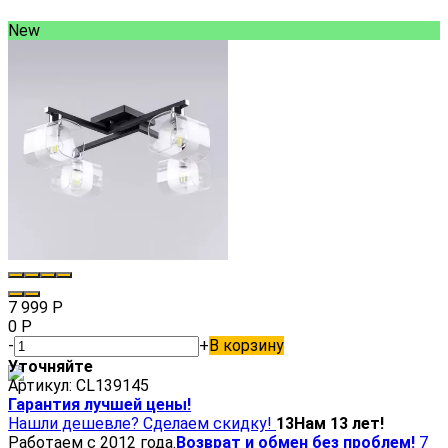
New
7 999
Р
0
Р
-
+
В корзину
Уточняйте
Артикул:
CL139145
Гарантия лучшей цены!
Нашли дешевле? Сделаем скидку!
13
Нам 13 лет!
Работаем с 2012 года.
Возврат и обмен без проблем!
7