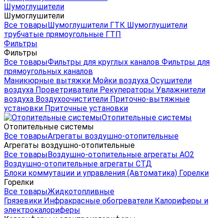
Шумоглушители
Шумоглушители
Все товары
Шумоглушители ГТК
Шумоглушители
трубчатые прямоугольные ГТП
Фильтры
Фильтры
Все товары
Фильтры для круглых каналов
Фильтры для
прямоугольных каналов
Маникюрные вытяжки
Мойки воздуха
Осушители
воздуха
Проветриватели
Рекуператоры
Увлажнители
воздуха
Воздухоочистители
Приточно-вытяжные
установки
Приточные установки
Отопительные системы
Отопительные системы
Все товары
Агрегаты воздушно-отопительные
Агрегаты воздушно-отопительные
Все товары
Воздушно-отопительные агрегаты АО2
Воздушно-отопительные агрегаты СТД
Блоки коммутации и управления (Автоматика)
Горелки
Горелки
Все товары
Жидкотопливные
Грязевики
Инфракрасные обогреватели
Калориферы и
электрокалориферы