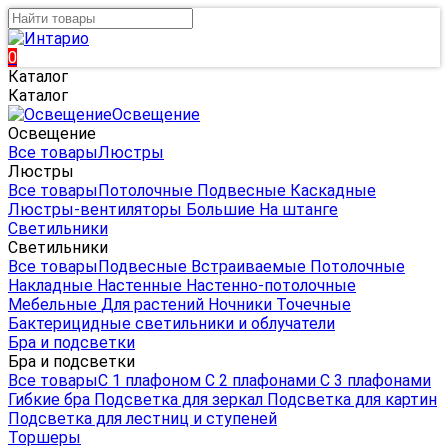
0
Каталог
Каталог
Освещение
Освещение
Все товары
Люстры
Люстры
Все товары
Потолочные
Подвесные
Каскадные
Люстры-вентиляторы
Большие
На штанге
Светильники
Светильники
Все товары
Подвесные
Встраиваемые
Потолочные
Накладные
Настенные
Настенно-потолочные
Мебельные
Для растений
Ночники
Точечные
Бактерицидные светильники и облучатели
Бра и подсветки
Бра и подсветки
Все товары
С 1 плафоном
С 2 плафонами
С 3 плафонами
Гибкие бра
Подсветка для зеркал
Подсветка для картин
Подсветка для лестниц и ступеней
Торшеры