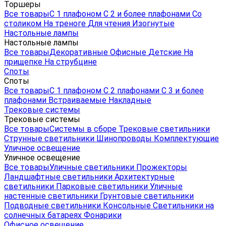
Торшеры
Все товары
С 1 плафоном
С 2 и более плафонами
Со
столиком
На треноге
Для чтения
Изогнутые
Настольные лампы
Настольные лампы
Все товары
Декоративные
Офисные
Детские
На
прищепке
На струбцине
Споты
Споты
Все товары
С 1 плафоном
С 2 плафонами
С 3 и более
плафонами
Встраиваемые
Накладные
Трековые системы
Трековые системы
Все товары
Системы в сборе
Трековые светильники
Струнные светильники
Шинопроводы
Комплектующие
Уличное освещение
Уличное освещение
Все товары
Уличные светильники
Прожекторы
Ландшафтные светильники
Архитектурные
светильники
Парковые светильники
Уличные
настенные светильники
Грунтовые светильники
Подводные светильники
Консольные
Светильники на
солнечных батареях
Фонарики
Офисное освещение