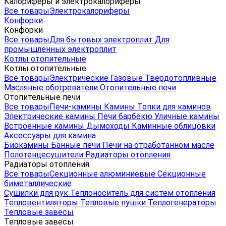
Калориферы и электрокалориферы
Все товары
Электрокалориферы
Конфорки
Конфорки
Все товары
Для бытовых электроплит
Для
промышленных электроплит
Котлы отопительные
Котлы отопительные
Все товары
Электрические
Газовые
Твердотопливные
Масляные обогреватели
Отопительные печи
Отопительные печи
Все товары
Печи-камины
Камины
Топки для каминов
Электрические камины
Печи барбекю
Уличные камины
Встроенные камины
Дымоходы
Каминные облицовки
Аксессуары для камина
Биокамины
Банные печи
Печи на отработанном масле
Полотенцесушители
Радиаторы отопления
Радиаторы отопления
Все товары
Секционные алюминиевые
Секционные
биметаллические
Сушилки для рук
Теплоноситель для систем отопления
Тепловентиляторы
Тепловые пушки
Теплогенераторы
Тепловые завесы
Тепловые завесы