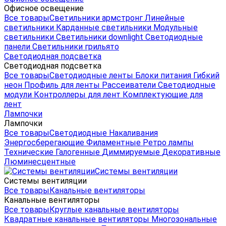
Офисное освещение
Все товары
Светильники армстронг
Линейные
светильники
Карданные светильники
Модульные
светильники
Светильники downlight
Светодиодные
панели
Светильники грильято
Светодиодная подсветка
Светодиодная подсветка
Все товары
Светодиодные ленты
Блоки питания
Гибкий
неон
Профиль для ленты
Рассеиватели
Светодиодные
модули
Контроллеры для лент
Комплектующие для
лент
Лампочки
Лампочки
Все товары
Светодиодные
Накаливания
Энергосберегающие
Филаментные
Ретро лампы
Технические
Галогенные
Диммируемые
Декоративные
Люминесцентные
Системы вентиляции
Системы вентиляции
Все товары
Канальные вентиляторы
Канальные вентиляторы
Все товары
Круглые канальные вентиляторы
Квадратные канальные вентиляторы
Многозональные