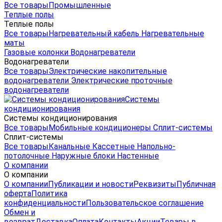
Все товары
Промышленные
Теплые полы
Теплые полы
Все товары
Нагревательный кабель
Нагревательные
маты
Газовые колонки
Водонагреватели
Водонагреватели
Все товары
Электрические накопительные
водонагреватели
Электрические проточные
водонагреватели
Системы
кондиционирования
Системы кондиционирования
Все товары
Мобильные кондиционеры
Сплит-системы
Сплит-системы
Все товары
Канальные
Кассетные
Напольно-
потолочные
Наружные блоки
Настенные
О компании
О компании
О компании
Публикации и новости
Реквизиты
Публичная
оферта
Политика
конфиденциальности
Пользовательское соглашение
Обмен и
возврат
Доставка
Оплата
Контакты
Акции
Товары в