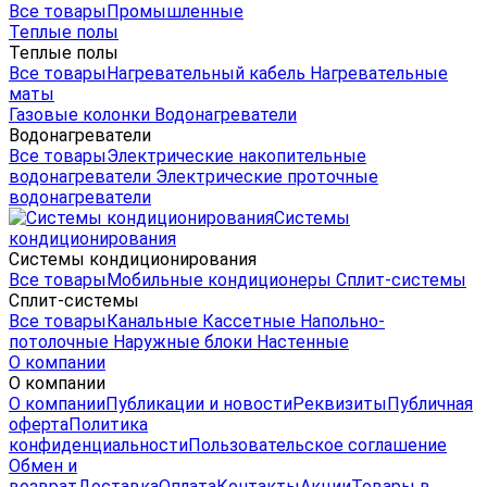
Все товары
Промышленные
Теплые полы
Теплые полы
Все товары
Нагревательный кабель
Нагревательные
маты
Газовые колонки
Водонагреватели
Водонагреватели
Все товары
Электрические накопительные
водонагреватели
Электрические проточные
водонагреватели
Системы
кондиционирования
Системы кондиционирования
Все товары
Мобильные кондиционеры
Сплит-системы
Сплит-системы
Все товары
Канальные
Кассетные
Напольно-
потолочные
Наружные блоки
Настенные
О компании
О компании
О компании
Публикации и новости
Реквизиты
Публичная
оферта
Политика
конфиденциальности
Пользовательское соглашение
Обмен и
возврат
Доставка
Оплата
Контакты
Акции
Товары в