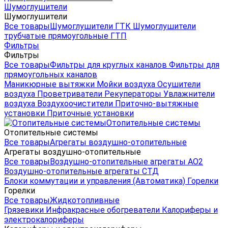
Шумоглушители
Шумоглушители
Все товары
Шумоглушители ГТК
Шумоглушители
трубчатые прямоугольные ГТП
Фильтры
Фильтры
Все товары
Фильтры для круглых каналов
Фильтры для
прямоугольных каналов
Маникюрные вытяжки
Мойки воздуха
Осушители
воздуха
Проветриватели
Рекуператоры
Увлажнители
воздуха
Воздухоочистители
Приточно-вытяжные
установки
Приточные установки
Отопительные системы
Отопительные системы
Все товары
Агрегаты воздушно-отопительные
Агрегаты воздушно-отопительные
Все товары
Воздушно-отопительные агрегаты АО2
Воздушно-отопительные агрегаты СТД
Блоки коммутации и управления (Автоматика)
Горелки
Горелки
Все товары
Жидкотопливные
Грязевики
Инфракрасные обогреватели
Калориферы и
электрокалориферы