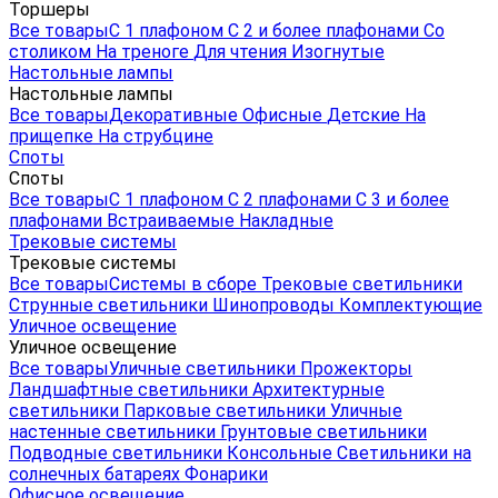
Торшеры
Все товары
С 1 плафоном
С 2 и более плафонами
Со
столиком
На треноге
Для чтения
Изогнутые
Настольные лампы
Настольные лампы
Все товары
Декоративные
Офисные
Детские
На
прищепке
На струбцине
Споты
Споты
Все товары
С 1 плафоном
С 2 плафонами
С 3 и более
плафонами
Встраиваемые
Накладные
Трековые системы
Трековые системы
Все товары
Системы в сборе
Трековые светильники
Струнные светильники
Шинопроводы
Комплектующие
Уличное освещение
Уличное освещение
Все товары
Уличные светильники
Прожекторы
Ландшафтные светильники
Архитектурные
светильники
Парковые светильники
Уличные
настенные светильники
Грунтовые светильники
Подводные светильники
Консольные
Светильники на
солнечных батареях
Фонарики
Офисное освещение