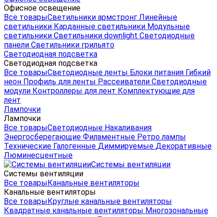
Офисное освещение
Все товары
Светильники армстронг
Линейные
светильники
Карданные светильники
Модульные
светильники
Светильники downlight
Светодиодные
панели
Светильники грильято
Светодиодная подсветка
Светодиодная подсветка
Все товары
Светодиодные ленты
Блоки питания
Гибкий
неон
Профиль для ленты
Рассеиватели
Светодиодные
модули
Контроллеры для лент
Комплектующие для
лент
Лампочки
Лампочки
Все товары
Светодиодные
Накаливания
Энергосберегающие
Филаментные
Ретро лампы
Технические
Галогенные
Диммируемые
Декоративные
Люминесцентные
Системы вентиляции
Системы вентиляции
Все товары
Канальные вентиляторы
Канальные вентиляторы
Все товары
Круглые канальные вентиляторы
Квадратные канальные вентиляторы
Многозональные