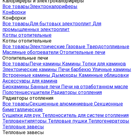
Калориферы и электрокалориферы
Все товары
Электрокалориферы
Конфорки
Конфорки
Все товары
Для бытовых электроплит
Для
промышленных электроплит
Котлы отопительные
Котлы отопительные
Все товары
Электрические
Газовые
Твердотопливные
Масляные обогреватели
Отопительные печи
Отопительные печи
Все товары
Печи-камины
Камины
Топки для каминов
Электрические камины
Печи барбекю
Уличные камины
Встроенные камины
Дымоходы
Каминные облицовки
Аксессуары для камина
Биокамины
Банные печи
Печи на отработанном масле
Полотенцесушители
Радиаторы отопления
Радиаторы отопления
Все товары
Секционные алюминиевые
Секционные
биметаллические
Сушилки для рук
Теплоноситель для систем отопления
Тепловентиляторы
Тепловые пушки
Теплогенераторы
Тепловые завесы
Тепловые завесы