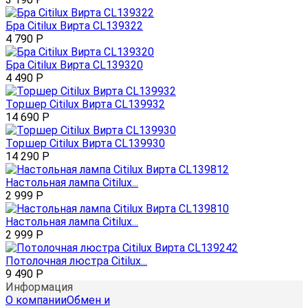
Бра Citilux Вирта CL139322
4 790
Р
Бра Citilux Вирта CL139320
4 490
Р
Торшер Citilux Вирта CL139932
14 690
Р
Торшер Citilux Вирта CL139930
14 290
Р
Настольная лампа Citilux...
2 999
Р
Настольная лампа Citilux...
2 999
Р
Потолочная люстра Citilux...
9 490
Р
Информация
О компании
Обмен и