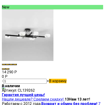
New
14 290
Р
0
Р
-
+
В корзину
В наличии
Артикул:
CL139262
Гарантия лучшей цены!
Нашли дешевле? Сделаем скидку!
13
Нам 13 лет!
Работаем с 2012 года.
Возврат и обмен без проблем!
7