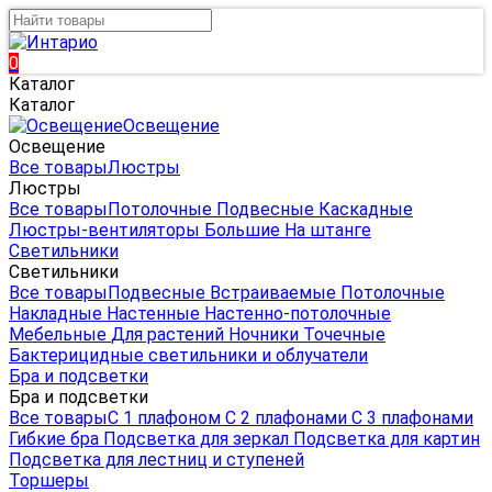
0
Каталог
Каталог
Освещение
Освещение
Все товары
Люстры
Люстры
Все товары
Потолочные
Подвесные
Каскадные
Люстры-вентиляторы
Большие
На штанге
Светильники
Светильники
Все товары
Подвесные
Встраиваемые
Потолочные
Накладные
Настенные
Настенно-потолочные
Мебельные
Для растений
Ночники
Точечные
Бактерицидные светильники и облучатели
Бра и подсветки
Бра и подсветки
Все товары
С 1 плафоном
С 2 плафонами
С 3 плафонами
Гибкие бра
Подсветка для зеркал
Подсветка для картин
Подсветка для лестниц и ступеней
Торшеры