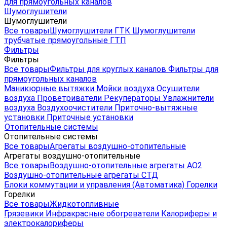
для прямоугольных каналов
Шумоглушители
Шумоглушители
Все товары
Шумоглушители ГТК
Шумоглушители
трубчатые прямоугольные ГТП
Фильтры
Фильтры
Все товары
Фильтры для круглых каналов
Фильтры для
прямоугольных каналов
Маникюрные вытяжки
Мойки воздуха
Осушители
воздуха
Проветриватели
Рекуператоры
Увлажнители
воздуха
Воздухоочистители
Приточно-вытяжные
установки
Приточные установки
Отопительные системы
Отопительные системы
Все товары
Агрегаты воздушно-отопительные
Агрегаты воздушно-отопительные
Все товары
Воздушно-отопительные агрегаты АО2
Воздушно-отопительные агрегаты СТД
Блоки коммутации и управления (Автоматика)
Горелки
Горелки
Все товары
Жидкотопливные
Грязевики
Инфракрасные обогреватели
Калориферы и
электрокалориферы