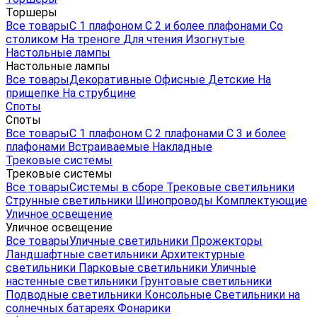
Торшеры
Все товары
С 1 плафоном
С 2 и более плафонами
Со
столиком
На треноге
Для чтения
Изогнутые
Настольные лампы
Настольные лампы
Все товары
Декоративные
Офисные
Детские
На
прищепке
На струбцине
Споты
Споты
Все товары
С 1 плафоном
С 2 плафонами
С 3 и более
плафонами
Встраиваемые
Накладные
Трековые системы
Трековые системы
Все товары
Системы в сборе
Трековые светильники
Струнные светильники
Шинопроводы
Комплектующие
Уличное освещение
Уличное освещение
Все товары
Уличные светильники
Прожекторы
Ландшафтные светильники
Архитектурные
светильники
Парковые светильники
Уличные
настенные светильники
Грунтовые светильники
Подводные светильники
Консольные
Светильники на
солнечных батареях
Фонарики