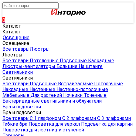
0
Каталог
Каталог
Освещение
Освещение
Все товары
Люстры
Люстры
Все товары
Потолочные
Подвесные
Каскадные
Люстры-вентиляторы
Большие
На штанге
Светильники
Светильники
Все товары
Подвесные
Встраиваемые
Потолочные
Накладные
Настенные
Настенно-потолочные
Мебельные
Для растений
Ночники
Точечные
Бактерицидные светильники и облучатели
Бра и подсветки
Бра и подсветки
Все товары
С 1 плафоном
С 2 плафонами
С 3 плафонами
Гибкие бра
Подсветка для зеркал
Подсветка для картин
Подсветка для лестниц и ступеней
Торшеры