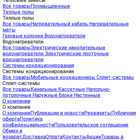
Тепловые завесы
Все товары
Промышленные
Теплые полы
Теплые полы
Все товары
Нагревательный кабель
Нагревательные
маты
Газовые колонки
Водонагреватели
Водонагреватели
Все товары
Электрические накопительные
водонагреватели
Электрические проточные
водонагреватели
Системы кондиционирования
Системы кондиционирования
Все товары
Мобильные кондиционеры
Сплит-системы
Сплит-системы
Все товары
Канальные
Кассетные
Напольно-
потолочные
Наружные блоки
Настенные
О компании
О компании
О компании
Публикации и новости
Реквизиты
Публичная
оферта
Политика
конфиденциальности
Пользовательское соглашение
Обмен и
возврат
Доставка
Оплата
Контакты
Акции
Товары в