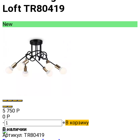
Loft TR80419
New
5 750
Р
0
Р
-
+
В корзину
В наличии
Артикул:
TR80419