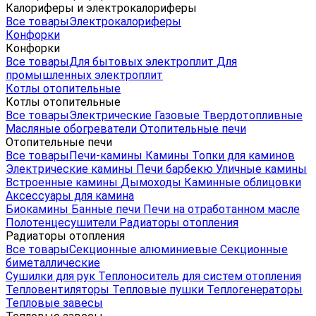
Калориферы и электрокалориферы
Все товары
Электрокалориферы
Конфорки
Конфорки
Все товары
Для бытовых электроплит
Для
промышленных электроплит
Котлы отопительные
Котлы отопительные
Все товары
Электрические
Газовые
Твердотопливные
Масляные обогреватели
Отопительные печи
Отопительные печи
Все товары
Печи-камины
Камины
Топки для каминов
Электрические камины
Печи барбекю
Уличные камины
Встроенные камины
Дымоходы
Каминные облицовки
Аксессуары для камина
Биокамины
Банные печи
Печи на отработанном масле
Полотенцесушители
Радиаторы отопления
Радиаторы отопления
Все товары
Секционные алюминиевые
Секционные
биметаллические
Сушилки для рук
Теплоноситель для систем отопления
Тепловентиляторы
Тепловые пушки
Теплогенераторы
Тепловые завесы