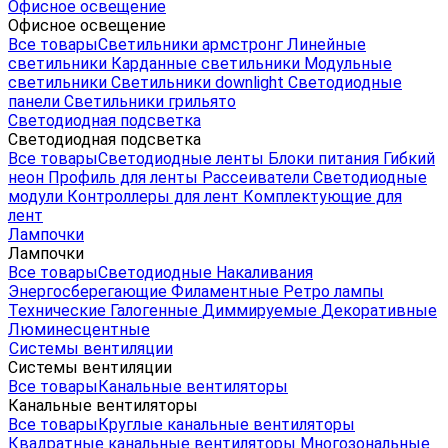
Офисное освещение
Офисное освещение
Все товары
Светильники армстронг
Линейные
светильники
Карданные светильники
Модульные
светильники
Светильники downlight
Светодиодные
панели
Светильники грильято
Светодиодная подсветка
Светодиодная подсветка
Все товары
Светодиодные ленты
Блоки питания
Гибкий
неон
Профиль для ленты
Рассеиватели
Светодиодные
модули
Контроллеры для лент
Комплектующие для
лент
Лампочки
Лампочки
Все товары
Светодиодные
Накаливания
Энергосберегающие
Филаментные
Ретро лампы
Технические
Галогенные
Диммируемые
Декоративные
Люминесцентные
Системы вентиляции
Системы вентиляции
Все товары
Канальные вентиляторы
Канальные вентиляторы
Все товары
Круглые канальные вентиляторы
Квадратные канальные вентиляторы
Многозональные