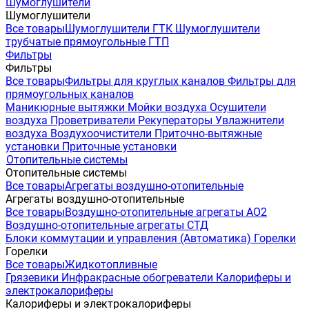
Шумоглушители
Шумоглушители
Все товары
Шумоглушители ГТК
Шумоглушители
трубчатые прямоугольные ГТП
Фильтры
Фильтры
Все товары
Фильтры для круглых каналов
Фильтры для
прямоугольных каналов
Маникюрные вытяжки
Мойки воздуха
Осушители
воздуха
Проветриватели
Рекуператоры
Увлажнители
воздуха
Воздухоочистители
Приточно-вытяжные
установки
Приточные установки
Отопительные системы
Отопительные системы
Все товары
Агрегаты воздушно-отопительные
Агрегаты воздушно-отопительные
Все товары
Воздушно-отопительные агрегаты АО2
Воздушно-отопительные агрегаты СТД
Блоки коммутации и управления (Автоматика)
Горелки
Горелки
Все товары
Жидкотопливные
Грязевики
Инфракрасные обогреватели
Калориферы и
электрокалориферы
Калориферы и электрокалориферы