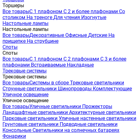
Торшеры
Все товары
С 1 плафоном
С 2 и более плафонами
Со
столиком
На треноге
Для чтения
Изогнутые
Настольные лампы
Настольные лампы
Все товары
Декоративные
Офисные
Детские
На
прищепке
На струбцине
Споты
Споты
Все товары
С 1 плафоном
С 2 плафонами
С 3 и более
плафонами
Встраиваемые
Накладные
Трековые системы
Трековые системы
Все товары
Системы в сборе
Трековые светильники
Струнные светильники
Шинопроводы
Комплектующие
Уличное освещение
Уличное освещение
Все товары
Уличные светильники
Прожекторы
Ландшафтные светильники
Архитектурные светильники
Парковые светильники
Уличные настенные светильники
Грунтовые светильники
Подводные светильники
Консольные
Светильники на солнечных батареях
Фонарики