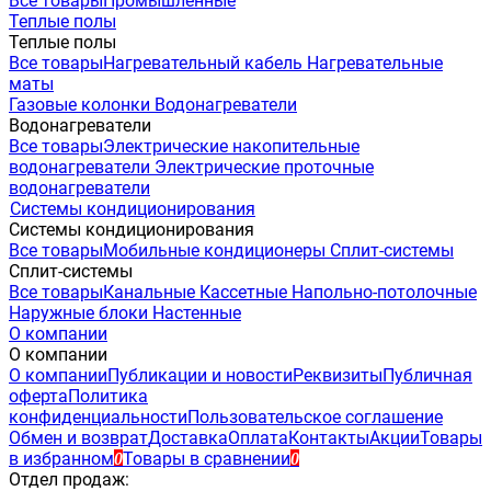
Все товары
Промышленные
Теплые полы
Теплые полы
Все товары
Нагревательный кабель
Нагревательные
маты
Газовые колонки
Водонагреватели
Водонагреватели
Все товары
Электрические накопительные
водонагреватели
Электрические проточные
водонагреватели
Системы кондиционирования
Системы кондиционирования
Все товары
Мобильные кондиционеры
Сплит-системы
Сплит-системы
Все товары
Канальные
Кассетные
Напольно-потолочные
Наружные блоки
Настенные
О компании
О компании
О компании
Публикации и новости
Реквизиты
Публичная
оферта
Политика
конфиденциальности
Пользовательское соглашение
Обмен и возврат
Доставка
Оплата
Контакты
Акции
Товары
в избранном
Товары в сравнении
0
0
Отдел продаж: