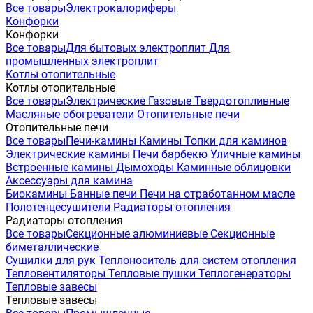
Все товары
Электрокалориферы
Конфорки
Конфорки
Все товары
Для бытовых электроплит
Для
промышленных электроплит
Котлы отопительные
Котлы отопительные
Все товары
Электрические
Газовые
Твердотопливные
Масляные обогреватели
Отопительные печи
Отопительные печи
Все товары
Печи-камины
Камины
Топки для каминов
Электрические камины
Печи барбекю
Уличные камины
Встроенные камины
Дымоходы
Каминные облицовки
Аксессуары для камина
Биокамины
Банные печи
Печи на отработанном масле
Полотенцесушители
Радиаторы отопления
Радиаторы отопления
Все товары
Секционные алюминиевые
Секционные
биметаллические
Сушилки для рук
Теплоноситель для систем отопления
Тепловентиляторы
Тепловые пушки
Теплогенераторы
Тепловые завесы
Тепловые завесы