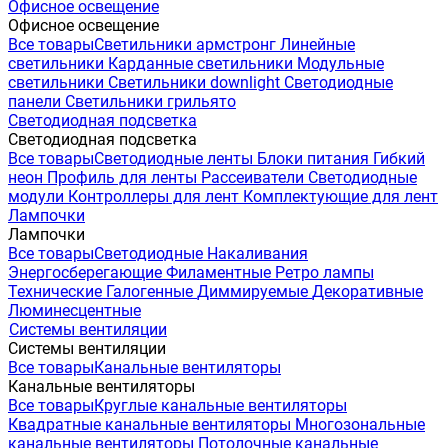
Офисное освещение
Офисное освещение
Все товары
Светильники армстронг
Линейные
светильники
Карданные светильники
Модульные
светильники
Светильники downlight
Светодиодные
панели
Светильники грильято
Светодиодная подсветка
Светодиодная подсветка
Все товары
Светодиодные ленты
Блоки питания
Гибкий
неон
Профиль для ленты
Рассеиватели
Светодиодные
модули
Контроллеры для лент
Комплектующие для лент
Лампочки
Лампочки
Все товары
Светодиодные
Накаливания
Энергосберегающие
Филаментные
Ретро лампы
Технические
Галогенные
Диммируемые
Декоративные
Люминесцентные
Системы вентиляции
Системы вентиляции
Все товары
Канальные вентиляторы
Канальные вентиляторы
Все товары
Круглые канальные вентиляторы
Квадратные канальные вентиляторы
Многозональные
канальные вентиляторы
Потолочные канальные