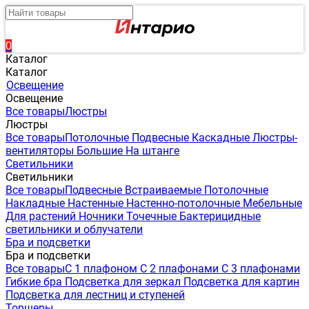
0
Каталог
Каталог
Освещение
Освещение
Все товары
Люстры
Люстры
Все товары
Потолочные
Подвесные
Каскадные
Люстры-
вентиляторы
Большие
На штанге
Светильники
Светильники
Все товары
Подвесные
Встраиваемые
Потолочные
Накладные
Настенные
Настенно-потолочные
Мебельные
Для растений
Ночники
Точечные
Бактерицидные
светильники и облучатели
Бра и подсветки
Бра и подсветки
Все товары
С 1 плафоном
С 2 плафонами
С 3 плафонами
Гибкие бра
Подсветка для зеркал
Подсветка для картин
Подсветка для лестниц и ступеней
Торшеры