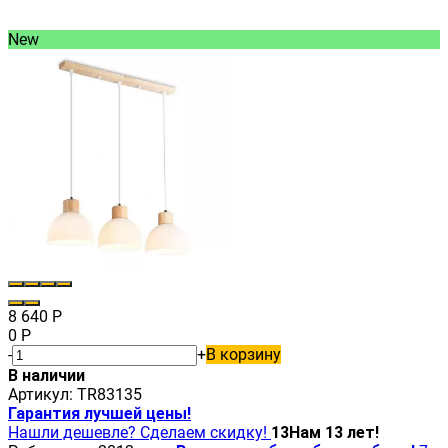
New
8 640
Р
0
Р
-
+
В корзину
В наличии
Артикул:
TR83135
Гарантия лучшей цены!
Нашли дешевле? Сделаем скидку!
13
Нам 13 лет!