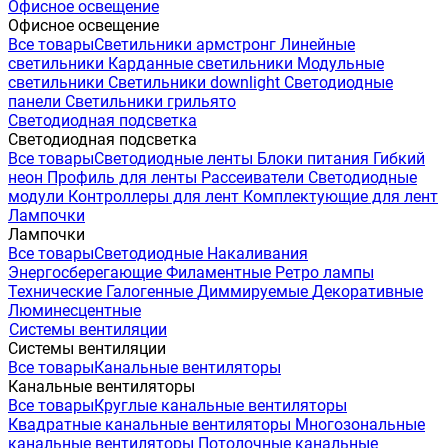
Офисное освещение
Офисное освещение
Все товары
Светильники армстронг
Линейные
светильники
Карданные светильники
Модульные
светильники
Светильники downlight
Светодиодные
панели
Светильники грильято
Светодиодная подсветка
Светодиодная подсветка
Все товары
Светодиодные ленты
Блоки питания
Гибкий
неон
Профиль для ленты
Рассеиватели
Светодиодные
модули
Контроллеры для лент
Комплектующие для лент
Лампочки
Лампочки
Все товары
Светодиодные
Накаливания
Энергосберегающие
Филаментные
Ретро лампы
Технические
Галогенные
Диммируемые
Декоративные
Люминесцентные
Системы вентиляции
Системы вентиляции
Все товары
Канальные вентиляторы
Канальные вентиляторы
Все товары
Круглые канальные вентиляторы
Квадратные канальные вентиляторы
Многозональные
канальные вентиляторы
Потолочные канальные