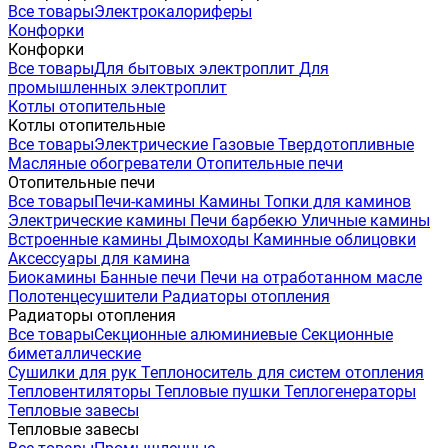
Все товары
Электрокалориферы
Конфорки
Конфорки
Все товары
Для бытовых электроплит
Для
промышленных электроплит
Котлы отопительные
Котлы отопительные
Все товары
Электрические
Газовые
Твердотопливные
Масляные обогреватели
Отопительные печи
Отопительные печи
Все товары
Печи-камины
Камины
Топки для каминов
Электрические камины
Печи барбекю
Уличные камины
Встроенные камины
Дымоходы
Каминные облицовки
Аксессуары для камина
Биокамины
Банные печи
Печи на отработанном масле
Полотенцесушители
Радиаторы отопления
Радиаторы отопления
Все товары
Секционные алюминиевые
Секционные
биметаллические
Сушилки для рук
Теплоноситель для систем отопления
Тепловентиляторы
Тепловые пушки
Теплогенераторы
Тепловые завесы
Тепловые завесы