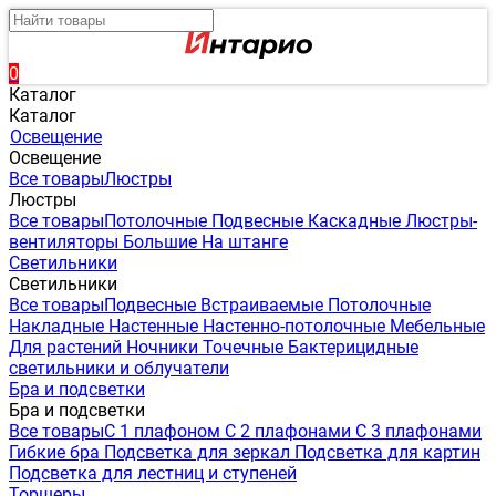
0
Каталог
Каталог
Освещение
Освещение
Все товары
Люстры
Люстры
Все товары
Потолочные
Подвесные
Каскадные
Люстры-
вентиляторы
Большие
На штанге
Светильники
Светильники
Все товары
Подвесные
Встраиваемые
Потолочные
Накладные
Настенные
Настенно-потолочные
Мебельные
Для растений
Ночники
Точечные
Бактерицидные
светильники и облучатели
Бра и подсветки
Бра и подсветки
Все товары
С 1 плафоном
С 2 плафонами
С 3 плафонами
Гибкие бра
Подсветка для зеркал
Подсветка для картин
Подсветка для лестниц и ступеней
Торшеры