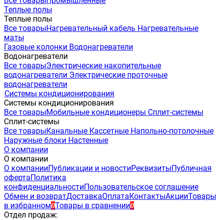
Все товары
Промышленные
Теплые полы
Теплые полы
Все товары
Нагревательный кабель
Нагревательные
маты
Газовые колонки
Водонагреватели
Водонагреватели
Все товары
Электрические накопительные
водонагреватели
Электрические проточные
водонагреватели
Системы кондиционирования
Системы кондиционирования
Все товары
Мобильные кондиционеры
Сплит-системы
Сплит-системы
Все товары
Канальные
Кассетные
Напольно-потолочные
Наружные блоки
Настенные
О компании
О компании
О компании
Публикации и новости
Реквизиты
Публичная
оферта
Политика
конфиденциальности
Пользовательское соглашение
Обмен и возврат
Доставка
Оплата
Контакты
Акции
Товары
в избранном
Товары в сравнении
0
0
Отдел продаж: