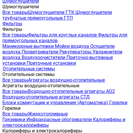
Шумоглушители
Шумоглушители
Все товары
Шумоглушители ГТК
Шумоглушители
трубчатые прямоугольные ГТП
Фильтры
Фильтры
Все товары
Фильтры для круглых каналов
Фильтры для
прямоугольных каналов
Маникюрные вытяжки
Мойки воздуха
Осушители
воздуха
Проветриватели
Рекуператоры
Увлажнители
воздуха
Воздухоочистители
Приточно-вытяжные
установки
Приточные установки
Отопительные системы
Отопительные системы
Все товары
Агрегаты воздушно-отопительные
Агрегаты воздушно-отопительные
Все товары
Воздушно-отопительные агрегаты АО2
Воздушно-отопительные агрегаты СТД
Блоки коммутации и управления (Автоматика)
Горелки
Горелки
Все товары
Жидкотопливные
Грязевики
Инфракрасные обогреватели
Калориферы и
электрокалориферы
Калориферы и электрокалориферы