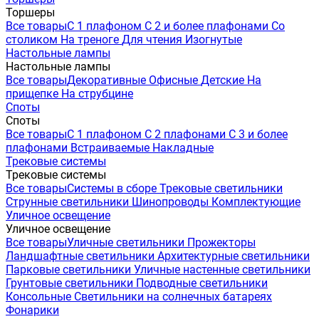
Торшеры
Все товары
С 1 плафоном
С 2 и более плафонами
Со
столиком
На треноге
Для чтения
Изогнутые
Настольные лампы
Настольные лампы
Все товары
Декоративные
Офисные
Детские
На
прищепке
На струбцине
Споты
Споты
Все товары
С 1 плафоном
С 2 плафонами
С 3 и более
плафонами
Встраиваемые
Накладные
Трековые системы
Трековые системы
Все товары
Системы в сборе
Трековые светильники
Струнные светильники
Шинопроводы
Комплектующие
Уличное освещение
Уличное освещение
Все товары
Уличные светильники
Прожекторы
Ландшафтные светильники
Архитектурные светильники
Парковые светильники
Уличные настенные светильники
Грунтовые светильники
Подводные светильники
Консольные
Светильники на солнечных батареях
Фонарики