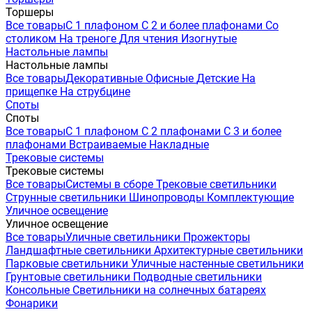
Торшеры
Все товары
С 1 плафоном
С 2 и более плафонами
Со
столиком
На треноге
Для чтения
Изогнутые
Настольные лампы
Настольные лампы
Все товары
Декоративные
Офисные
Детские
На
прищепке
На струбцине
Споты
Споты
Все товары
С 1 плафоном
С 2 плафонами
С 3 и более
плафонами
Встраиваемые
Накладные
Трековые системы
Трековые системы
Все товары
Системы в сборе
Трековые светильники
Струнные светильники
Шинопроводы
Комплектующие
Уличное освещение
Уличное освещение
Все товары
Уличные светильники
Прожекторы
Ландшафтные светильники
Архитектурные светильники
Парковые светильники
Уличные настенные светильники
Грунтовые светильники
Подводные светильники
Консольные
Светильники на солнечных батареях
Фонарики