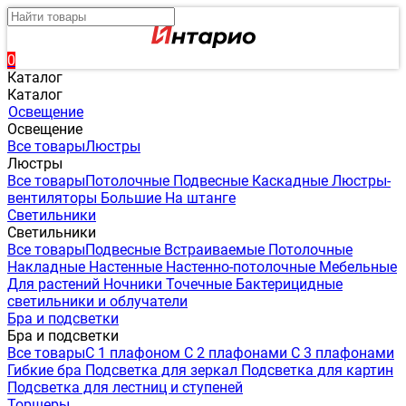
0
Каталог
Каталог
Освещение
Освещение
Все товары
Люстры
Люстры
Все товары
Потолочные
Подвесные
Каскадные
Люстры-
вентиляторы
Большие
На штанге
Светильники
Светильники
Все товары
Подвесные
Встраиваемые
Потолочные
Накладные
Настенные
Настенно-потолочные
Мебельные
Для растений
Ночники
Точечные
Бактерицидные
светильники и облучатели
Бра и подсветки
Бра и подсветки
Все товары
С 1 плафоном
С 2 плафонами
С 3 плафонами
Гибкие бра
Подсветка для зеркал
Подсветка для картин
Подсветка для лестниц и ступеней
Торшеры