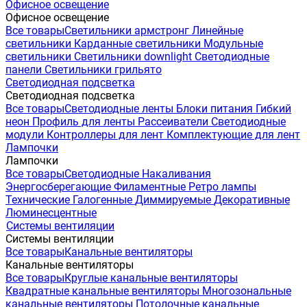
Офисное освещение
Офисное освещение
Все товары
Светильники армстронг
Линейные
светильники
Карданные светильники
Модульные
светильники
Светильники downlight
Светодиодные
панели
Светильники грильято
Светодиодная подсветка
Светодиодная подсветка
Все товары
Светодиодные ленты
Блоки питания
Гибкий
неон
Профиль для ленты
Рассеиватели
Светодиодные
модули
Контроллеры для лент
Комплектующие для лент
Лампочки
Лампочки
Все товары
Светодиодные
Накаливания
Энергосберегающие
Филаментные
Ретро лампы
Технические
Галогенные
Диммируемые
Декоративные
Люминесцентные
Системы вентиляции
Системы вентиляции
Все товары
Канальные вентиляторы
Канальные вентиляторы
Все товары
Круглые канальные вентиляторы
Квадратные канальные вентиляторы
Многозональные
канальные вентиляторы
Потолочные канальные