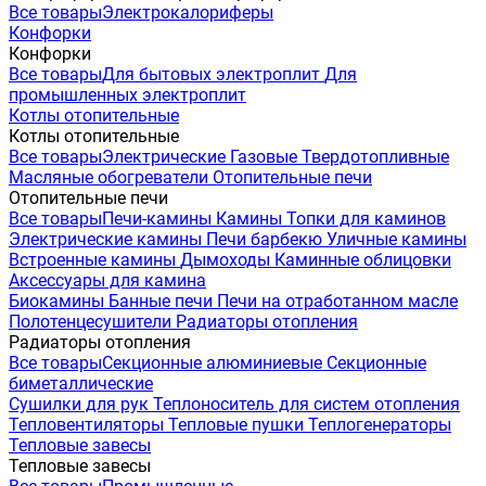
Все товары
Электрокалориферы
Конфорки
Конфорки
Все товары
Для бытовых электроплит
Для
промышленных электроплит
Котлы отопительные
Котлы отопительные
Все товары
Электрические
Газовые
Твердотопливные
Масляные обогреватели
Отопительные печи
Отопительные печи
Все товары
Печи-камины
Камины
Топки для каминов
Электрические камины
Печи барбекю
Уличные камины
Встроенные камины
Дымоходы
Каминные облицовки
Аксессуары для камина
Биокамины
Банные печи
Печи на отработанном масле
Полотенцесушители
Радиаторы отопления
Радиаторы отопления
Все товары
Секционные алюминиевые
Секционные
биметаллические
Сушилки для рук
Теплоноситель для систем отопления
Тепловентиляторы
Тепловые пушки
Теплогенераторы
Тепловые завесы
Тепловые завесы