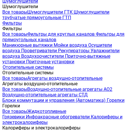
Шумоглушители
Шумоглушители
Все товары
Шумоглушители ГТК
Шумоглушители
трубчатые прямоугольные ГТП
Фильтры
Фильтры
Все товары
Фильтры для круглых каналов
Фильтры для
прямоугольных каналов
Маникюрные вытяжки
Мойки воздуха
Осушители
воздуха
Проветриватели
Рекуператоры
Увлажнители
воздуха
Воздухоочистители
Приточно-вытяжные
установки
Приточные установки
Отопительные системы
Отопительные системы
Все товары
Агрегаты воздушно-отопительные
Агрегаты воздушно-отопительные
Все товары
Воздушно-отопительные агрегаты АО2
Воздушно-отопительные агрегаты СТД
Блоки коммутации и управления (Автоматика)
Горелки
Горелки
Все товары
Жидкотопливные
Грязевики
Инфракрасные обогреватели
Калориферы и
электрокалориферы
Калориферы и электрокалориферы