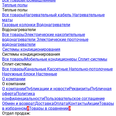
Все товары
Промышленные
Теплые полы
Теплые полы
Все товары
Нагревательный кабель
Нагревательные
маты
Газовые колонки
Водонагреватели
Водонагреватели
Все товары
Электрические накопительные
водонагреватели
Электрические проточные
водонагреватели
Системы кондиционирования
Системы кондиционирования
Все товары
Мобильные кондиционеры
Сплит-системы
Сплит-системы
Все товары
Канальные
Кассетные
Напольно-потолочные
Наружные блоки
Настенные
О компании
О компании
О компании
Публикации и новости
Реквизиты
Публичная
оферта
Политика
конфиденциальности
Пользовательское соглашение
Обмен и возврат
Доставка
Оплата
Контакты
Акции
Товары
в избранном
Товары в сравнении
0
0
Отдел продаж: