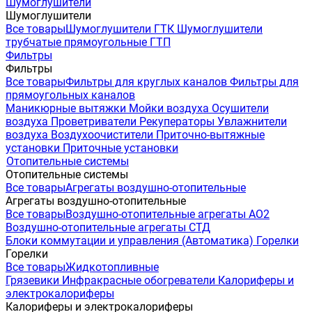
Шумоглушители
Шумоглушители
Все товары
Шумоглушители ГТК
Шумоглушители
трубчатые прямоугольные ГТП
Фильтры
Фильтры
Все товары
Фильтры для круглых каналов
Фильтры для
прямоугольных каналов
Маникюрные вытяжки
Мойки воздуха
Осушители
воздуха
Проветриватели
Рекуператоры
Увлажнители
воздуха
Воздухоочистители
Приточно-вытяжные
установки
Приточные установки
Отопительные системы
Отопительные системы
Все товары
Агрегаты воздушно-отопительные
Агрегаты воздушно-отопительные
Все товары
Воздушно-отопительные агрегаты АО2
Воздушно-отопительные агрегаты СТД
Блоки коммутации и управления (Автоматика)
Горелки
Горелки
Все товары
Жидкотопливные
Грязевики
Инфракрасные обогреватели
Калориферы и
электрокалориферы
Калориферы и электрокалориферы