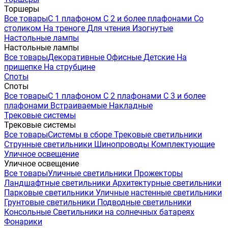
Торшеры
Все товары
С 1 плафоном
С 2 и более плафонами
Со
столиком
На треноге
Для чтения
Изогнутые
Настольные лампы
Настольные лампы
Все товары
Декоративные
Офисные
Детские
На
прищепке
На струбцине
Споты
Споты
Все товары
С 1 плафоном
С 2 плафонами
С 3 и более
плафонами
Встраиваемые
Накладные
Трековые системы
Трековые системы
Все товары
Системы в сборе
Трековые светильники
Струнные светильники
Шинопроводы
Комплектующие
Уличное освещение
Уличное освещение
Все товары
Уличные светильники
Прожекторы
Ландшафтные светильники
Архитектурные светильники
Парковые светильники
Уличные настенные светильники
Грунтовые светильники
Подводные светильники
Консольные
Светильники на солнечных батареях
Фонарики