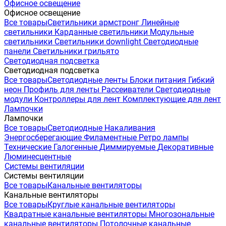
Офисное освещение
Офисное освещение
Все товары
Светильники армстронг
Линейные
светильники
Карданные светильники
Модульные
светильники
Светильники downlight
Светодиодные
панели
Светильники грильято
Светодиодная подсветка
Светодиодная подсветка
Все товары
Светодиодные ленты
Блоки питания
Гибкий
неон
Профиль для ленты
Рассеиватели
Светодиодные
модули
Контроллеры для лент
Комплектующие для лент
Лампочки
Лампочки
Все товары
Светодиодные
Накаливания
Энергосберегающие
Филаментные
Ретро лампы
Технические
Галогенные
Диммируемые
Декоративные
Люминесцентные
Системы вентиляции
Системы вентиляции
Все товары
Канальные вентиляторы
Канальные вентиляторы
Все товары
Круглые канальные вентиляторы
Квадратные канальные вентиляторы
Многозональные
канальные вентиляторы
Потолочные канальные