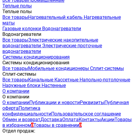
Все товары
Промышленные
Теплые полы
Теплые полы
Все товары
Нагревательный кабель
Нагревательные
маты
Газовые колонки
Водонагреватели
Водонагреватели
Все товары
Электрические накопительные
водонагреватели
Электрические проточные
водонагреватели
Системы кондиционирования
Системы кондиционирования
Все товары
Мобильные кондиционеры
Сплит-системы
Сплит-системы
Все товары
Канальные
Кассетные
Напольно-потолочные
Наружные блоки
Настенные
О компании
О компании
О компании
Публикации и новости
Реквизиты
Публичная
оферта
Политика
конфиденциальности
Пользовательское соглашение
Обмен и возврат
Доставка
Оплата
Контакты
Акции
Товары
в избранном
Товары в сравнении
0
0
Отдел продаж: