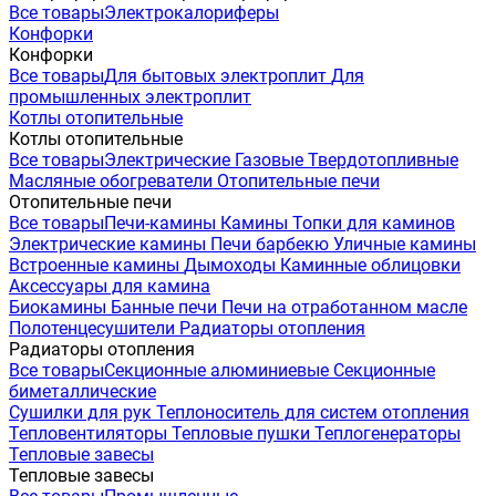
Все товары
Электрокалориферы
Конфорки
Конфорки
Все товары
Для бытовых электроплит
Для
промышленных электроплит
Котлы отопительные
Котлы отопительные
Все товары
Электрические
Газовые
Твердотопливные
Масляные обогреватели
Отопительные печи
Отопительные печи
Все товары
Печи-камины
Камины
Топки для каминов
Электрические камины
Печи барбекю
Уличные камины
Встроенные камины
Дымоходы
Каминные облицовки
Аксессуары для камина
Биокамины
Банные печи
Печи на отработанном масле
Полотенцесушители
Радиаторы отопления
Радиаторы отопления
Все товары
Секционные алюминиевые
Секционные
биметаллические
Сушилки для рук
Теплоноситель для систем отопления
Тепловентиляторы
Тепловые пушки
Теплогенераторы
Тепловые завесы
Тепловые завесы