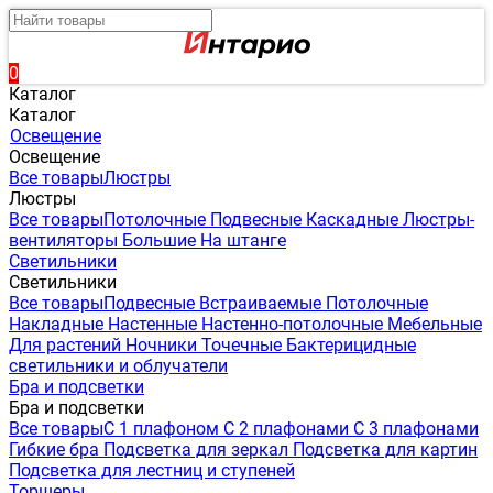
0
Каталог
Каталог
Освещение
Освещение
Все товары
Люстры
Люстры
Все товары
Потолочные
Подвесные
Каскадные
Люстры-
вентиляторы
Большие
На штанге
Светильники
Светильники
Все товары
Подвесные
Встраиваемые
Потолочные
Накладные
Настенные
Настенно-потолочные
Мебельные
Для растений
Ночники
Точечные
Бактерицидные
светильники и облучатели
Бра и подсветки
Бра и подсветки
Все товары
С 1 плафоном
С 2 плафонами
С 3 плафонами
Гибкие бра
Подсветка для зеркал
Подсветка для картин
Подсветка для лестниц и ступеней
Торшеры