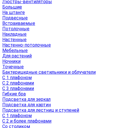
Люстры-вентиляторы
Большие
На штанге
Подвесные
Встраиваемые
Потолочные
Накладные
Настенные
Настенно-потолочные
Мебельные
Для растений
Ночники
Точечные
Бактерицидные светильники и облучатели
С 1 плафоном
С 2 плафонами
С 3 плафонами
Гибкие бра
Подсветка для зеркал
Подсветка для картин
Подсветка для лестниц и ступеней
С 1 плафоном
С 2 и более плафонами
Со столиком