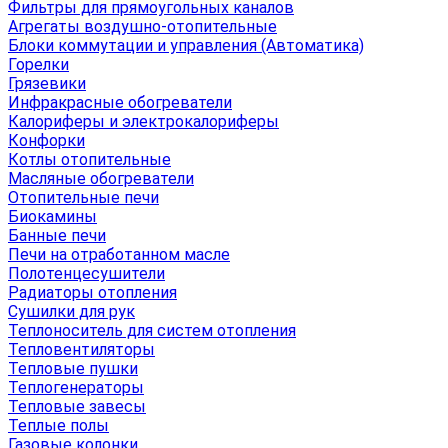
Фильтры для прямоугольных каналов
Агрегаты воздушно-отопительные
Блоки коммутации и управления (Автоматика)
Горелки
Грязевики
Инфракрасные обогреватели
Калориферы и электрокалориферы
Конфорки
Котлы отопительные
Масляные обогреватели
Отопительные печи
Биокамины
Банные печи
Печи на отработанном масле
Полотенцесушители
Радиаторы отопления
Сушилки для рук
Теплоноситель для систем отопления
Тепловентиляторы
Тепловые пушки
Теплогенераторы
Тепловые завесы
Теплые полы
Газовые колонки