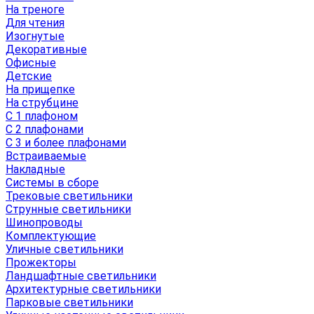
На треноге
Для чтения
Изогнутые
Декоративные
Офисные
Детские
На прищепке
На струбцине
С 1 плафоном
С 2 плафонами
С 3 и более плафонами
Встраиваемые
Накладные
Системы в сборе
Трековые светильники
Струнные светильники
Шинопроводы
Комплектующие
Уличные светильники
Прожекторы
Ландшафтные светильники
Архитектурные светильники
Парковые светильники