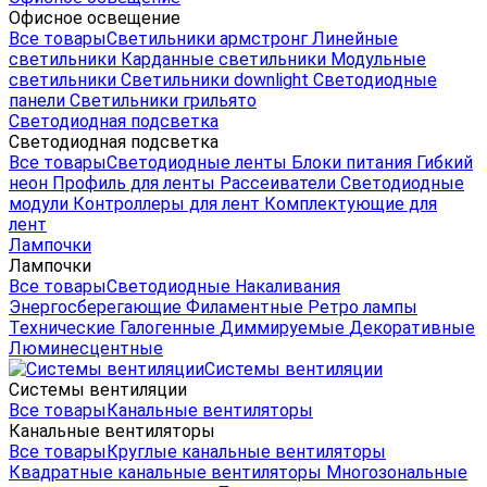
Офисное освещение
Все товары
Светильники армстронг
Линейные
светильники
Карданные светильники
Модульные
светильники
Светильники downlight
Светодиодные
панели
Светильники грильято
Светодиодная подсветка
Светодиодная подсветка
Все товары
Светодиодные ленты
Блоки питания
Гибкий
неон
Профиль для ленты
Рассеиватели
Светодиодные
модули
Контроллеры для лент
Комплектующие для
лент
Лампочки
Лампочки
Все товары
Светодиодные
Накаливания
Энергосберегающие
Филаментные
Ретро лампы
Технические
Галогенные
Диммируемые
Декоративные
Люминесцентные
Системы вентиляции
Системы вентиляции
Все товары
Канальные вентиляторы
Канальные вентиляторы
Все товары
Круглые канальные вентиляторы
Квадратные канальные вентиляторы
Многозональные