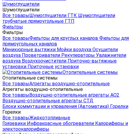
Шумоглушители
Шумоглушители
Все товары
Шумоглушители ГТК
Шумоглушители
трубчатые прямоугольные ГТП
Фильтры
Фильтры
Все товары
Фильтры для круглых каналов
Фильтры для
прямоугольных каналов
Маникюрные вытяжки
Мойки воздуха
Осушители
воздуха
Проветриватели
Рекуператоры
Увлажнители
воздуха
Воздухоочистители
Приточно-вытяжные
установки
Приточные установки
Отопительные системы
Отопительные системы
Все товары
Агрегаты воздушно-отопительные
Агрегаты воздушно-отопительные
Все товары
Воздушно-отопительные агрегаты АО2
Воздушно-отопительные агрегаты СТД
Блоки коммутации и управления (Автоматика)
Горелки
Горелки
Все товары
Жидкотопливные
Грязевики
Инфракрасные обогреватели
Калориферы и
электрокалориферы