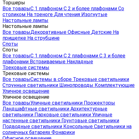
Торшеры
Все товары
С 1 плафоном
С 2 и более плафонами
Со
столиком
На треноге
Для чтения
Изогнутые
Настольные лампы
Настольные лампы
Все товары
Декоративные
Офисные
Детские
На
прищепке
На струбцине
Споты
Споты
Все товары
С 1 плафоном
С 2 плафонами
С 3 и более
плафонами
Встраиваемые
Накладные
Трековые системы
Трековые системы
Все товары
Системы в сборе
Трековые светильники
Струнные светильники
Шинопроводы
Комплектующие
Уличное освещение
Уличное освещение
Все товары
Уличные светильники
Прожекторы
Ландшафтные светильники
Архитектурные
светильники
Парковые светильники
Уличные
настенные светильники
Грунтовые светильники
Подводные светильники
Консольные
Светильники на
солнечных батареях
Фонарики
Офисное освещение