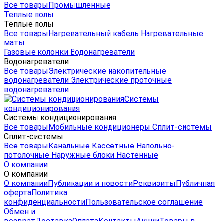
Все товары
Промышленные
Теплые полы
Теплые полы
Все товары
Нагревательный кабель
Нагревательные
маты
Газовые колонки
Водонагреватели
Водонагреватели
Все товары
Электрические накопительные
водонагреватели
Электрические проточные
водонагреватели
Системы
кондиционирования
Системы кондиционирования
Все товары
Мобильные кондиционеры
Сплит-системы
Сплит-системы
Все товары
Канальные
Кассетные
Напольно-
потолочные
Наружные блоки
Настенные
О компании
О компании
О компании
Публикации и новости
Реквизиты
Публичная
оферта
Политика
конфиденциальности
Пользовательское соглашение
Обмен и
возврат
Доставка
Оплата
Контакты
Акции
Товары в