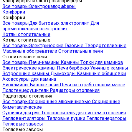
Калориферы и электрокалориферы
Все товары
Электрокалориферы
Конфорки
Конфорки
Все товары
Для бытовых электроплит
Для
промышленных электроплит
Котлы отопительные
Котлы отопительные
Все товары
Электрические
Газовые
Твердотопливные
Масляные обогреватели
Отопительные печи
Отопительные печи
Все товары
Печи-камины
Камины
Топки для каминов
Электрические камины
Печи барбекю
Уличные камины
Встроенные камины
Дымоходы
Каминные облицовки
Аксессуары для камина
Биокамины
Банные печи
Печи на отработанном масле
Полотенцесушители
Радиаторы отопления
Радиаторы отопления
Все товары
Секционные алюминиевые
Секционные
биметаллические
Сушилки для рук
Теплоноситель для систем отопления
Тепловентиляторы
Тепловые пушки
Теплогенераторы
Тепловые завесы
Тепловые завесы