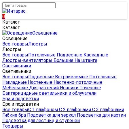
0
Каталог
Каталог
Освещение
Освещение
Все товары
Люстры
Люстры
Все товары
Потолочные
Подвесные
Каскадные
Люстры-вентиляторы
Большие
На штанге
Светильники
Светильники
Все товары
Подвесные
Встраиваемые
Потолочные
Накладные
Настенные
Настенно-потолочные
Мебельные
Для растений
Ночники
Точечные
Бактерицидные светильники и облучатели
Бра и подсветки
Бра и подсветки
Все товары
С 1 плафоном
С 2 плафонами
С 3 плафонами
Гибкие бра
Подсветка для зеркал
Подсветка для картин
Подсветка для лестниц и ступеней
Торшеры