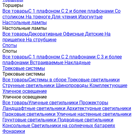
Торшеры
Все товары
С 1 плафоном
С 2 и более плафонами
Со
столиком
На треноге
Для чтения
Изогнутые
Настольные лампы
Настольные лампы
Все товары
Декоративные
Офисные
Детские
На
прищепке
На струбцине
Споты
Споты
Все товары
С 1 плафоном
С 2 плафонами
С 3 и более
плафонами
Встраиваемые
Накладные
Трековые системы
Трековые системы
Все товары
Системы в сборе
Трековые светильники
Струнные светильники
Шинопроводы
Комплектующие
Уличное освещение
Уличное освещение
Все товары
Уличные светильники
Прожекторы
Ландшафтные светильники
Архитектурные светильники
Парковые светильники
Уличные настенные светильники
Грунтовые светильники
Подводные светильники
Консольные
Светильники на солнечных батареях
Фонарики