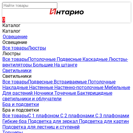
0
Каталог
Каталог
Освещение
Освещение
Все товары
Люстры
Люстры
Все товары
Потолочные
Подвесные
Каскадные
Люстры-
вентиляторы
Большие
На штанге
Светильники
Светильники
Все товары
Подвесные
Встраиваемые
Потолочные
Накладные
Настенные
Настенно-потолочные
Мебельные
Для растений
Ночники
Точечные
Бактерицидные
светильники и облучатели
Бра и подсветки
Бра и подсветки
Все товары
С 1 плафоном
С 2 плафонами
С 3 плафонами
Гибкие бра
Подсветка для зеркал
Подсветка для картин
Подсветка для лестниц и ступеней
Торшеры