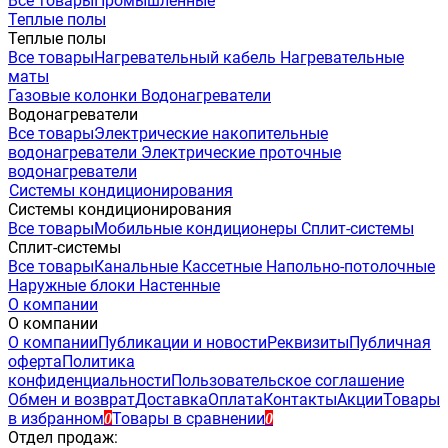
Все товары
Промышленные
Теплые полы
Теплые полы
Все товары
Нагревательный кабель
Нагревательные
маты
Газовые колонки
Водонагреватели
Водонагреватели
Все товары
Электрические накопительные
водонагреватели
Электрические проточные
водонагреватели
Системы кондиционирования
Системы кондиционирования
Все товары
Мобильные кондиционеры
Сплит-системы
Сплит-системы
Все товары
Канальные
Кассетные
Напольно-потолочные
Наружные блоки
Настенные
О компании
О компании
О компании
Публикации и новости
Реквизиты
Публичная
оферта
Политика
конфиденциальности
Пользовательское соглашение
Обмен и возврат
Доставка
Оплата
Контакты
Акции
Товары
в избранном
Товары в сравнении
0
0
Отдел продаж: