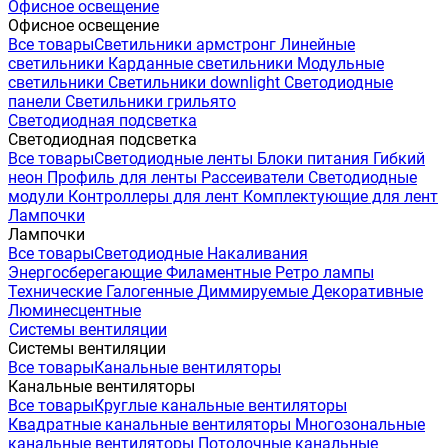
Офисное освещение
Офисное освещение
Все товары
Светильники армстронг
Линейные
светильники
Карданные светильники
Модульные
светильники
Светильники downlight
Светодиодные
панели
Светильники грильято
Светодиодная подсветка
Светодиодная подсветка
Все товары
Светодиодные ленты
Блоки питания
Гибкий
неон
Профиль для ленты
Рассеиватели
Светодиодные
модули
Контроллеры для лент
Комплектующие для лент
Лампочки
Лампочки
Все товары
Светодиодные
Накаливания
Энергосберегающие
Филаментные
Ретро лампы
Технические
Галогенные
Диммируемые
Декоративные
Люминесцентные
Системы вентиляции
Системы вентиляции
Все товары
Канальные вентиляторы
Канальные вентиляторы
Все товары
Круглые канальные вентиляторы
Квадратные канальные вентиляторы
Многозональные
канальные вентиляторы
Потолочные канальные