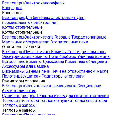
Все товары
Электрокалориферы
Конфорки
Конфорки
Все товары
Для бытовых электроплит
Для
промышленных электроплит
Котлы отопительные
Котлы отопительные
Все товары
Электрические
Газовые
Твердотопливные
Масляные обогреватели
Отопительные печи
Отопительные печи
Все товары
Печи-камины
Камины
Топки для каминов
Электрические камины
Печи барбекю
Уличные камины
Встроенные камины
Дымоходы
Каминные облицовки
Аксессуары для камина
Биокамины
Банные печи
Печи на отработанном масле
Полотенцесушители
Радиаторы отопления
Радиаторы отопления
Все товары
Секционные алюминиевые
Секционные
биметаллические
Сушилки для рук
Теплоноситель для систем отопления
Тепловентиляторы
Тепловые пушки
Теплогенераторы
Тепловые завесы
Тепловые завесы