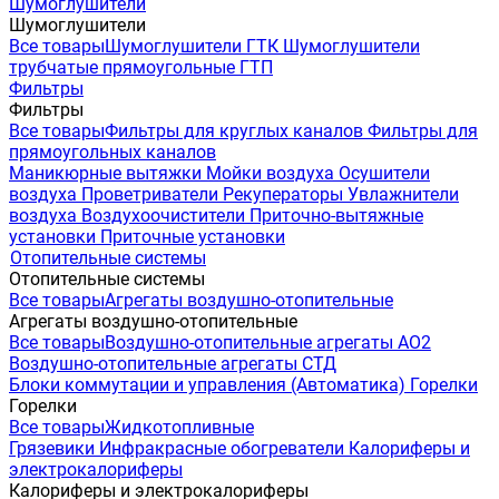
Шумоглушители
Шумоглушители
Все товары
Шумоглушители ГТК
Шумоглушители
трубчатые прямоугольные ГТП
Фильтры
Фильтры
Все товары
Фильтры для круглых каналов
Фильтры для
прямоугольных каналов
Маникюрные вытяжки
Мойки воздуха
Осушители
воздуха
Проветриватели
Рекуператоры
Увлажнители
воздуха
Воздухоочистители
Приточно-вытяжные
установки
Приточные установки
Отопительные системы
Отопительные системы
Все товары
Агрегаты воздушно-отопительные
Агрегаты воздушно-отопительные
Все товары
Воздушно-отопительные агрегаты АО2
Воздушно-отопительные агрегаты СТД
Блоки коммутации и управления (Автоматика)
Горелки
Горелки
Все товары
Жидкотопливные
Грязевики
Инфракрасные обогреватели
Калориферы и
электрокалориферы
Калориферы и электрокалориферы