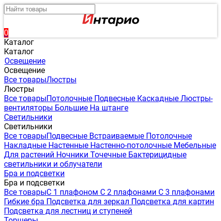
0
Каталог
Каталог
Освещение
Освещение
Все товары
Люстры
Люстры
Все товары
Потолочные
Подвесные
Каскадные
Люстры-
вентиляторы
Большие
На штанге
Светильники
Светильники
Все товары
Подвесные
Встраиваемые
Потолочные
Накладные
Настенные
Настенно-потолочные
Мебельные
Для растений
Ночники
Точечные
Бактерицидные
светильники и облучатели
Бра и подсветки
Бра и подсветки
Все товары
С 1 плафоном
С 2 плафонами
С 3 плафонами
Гибкие бра
Подсветка для зеркал
Подсветка для картин
Подсветка для лестниц и ступеней
Торшеры