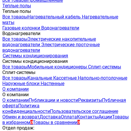
Все товары
Промышленные
Теплые полы
Теплые полы
Все товары
Нагревательный кабель
Нагревательные
маты
Газовые колонки
Водонагреватели
Водонагреватели
Все товары
Электрические накопительные
водонагреватели
Электрические проточные
водонагреватели
Системы кондиционирования
Системы кондиционирования
Все товары
Мобильные кондиционеры
Сплит-системы
Сплит-системы
Все товары
Канальные
Кассетные
Напольно-потолочные
Наружные блоки
Настенные
О компании
О компании
О компании
Публикации и новости
Реквизиты
Публичная
оферта
Политика
конфиденциальности
Пользовательское соглашение
Обмен и возврат
Доставка
Оплата
Контакты
Акции
Товары
в избранном
Товары в сравнении
0
0
Отдел продаж: