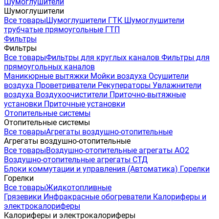
Шумоглушители
Шумоглушители
Все товары
Шумоглушители ГТК
Шумоглушители
трубчатые прямоугольные ГТП
Фильтры
Фильтры
Все товары
Фильтры для круглых каналов
Фильтры для
прямоугольных каналов
Маникюрные вытяжки
Мойки воздуха
Осушители
воздуха
Проветриватели
Рекуператоры
Увлажнители
воздуха
Воздухоочистители
Приточно-вытяжные
установки
Приточные установки
Отопительные системы
Отопительные системы
Все товары
Агрегаты воздушно-отопительные
Агрегаты воздушно-отопительные
Все товары
Воздушно-отопительные агрегаты АО2
Воздушно-отопительные агрегаты СТД
Блоки коммутации и управления (Автоматика)
Горелки
Горелки
Все товары
Жидкотопливные
Грязевики
Инфракрасные обогреватели
Калориферы и
электрокалориферы
Калориферы и электрокалориферы