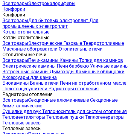
Все товары
Электрокалориферы
Конфорки
Конфорки
Все товары
Для бытовых электроплит
Для
промышленных электроплит
Котлы отопительные
Котлы отопительные
Все товары
Электрические
Газовые
Твердотопливные
Масляные обогреватели
Отопительные печи
Отопительные печи
Все товары
Печи-камины
Камины
Топки для каминов
Электрические камины
Печи барбекю
Уличные камины
Встроенные камины
Дымоходы
Каминные облицовки
Аксессуары для камина
Биокамины
Банные печи
Печи на отработанном масле
Полотенцесушители
Радиаторы отопления
Радиаторы отопления
Все товары
Секционные алюминиевые
Секционные
биметаллические
Сушилки для рук
Теплоноситель для систем отопления
Тепловентиляторы
Тепловые пушки
Теплогенераторы
Тепловые завесы
Тепловые завесы