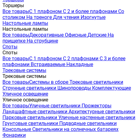
Торшеры
Все товары
С 1 плафоном
С 2 и более плафонами
Со
столиком
На треноге
Для чтения
Изогнутые
Настольные лампы
Настольные лампы
Все товары
Декоративные
Офисные
Детские
На
прищепке
На струбцине
Споты
Споты
Все товары
С 1 плафоном
С 2 плафонами
С 3 и более
плафонами
Встраиваемые
Накладные
Трековые системы
Трековые системы
Все товары
Системы в сборе
Трековые светильники
Струнные светильники
Шинопроводы
Комплектующие
Уличное освещение
Уличное освещение
Все товары
Уличные светильники
Прожекторы
Ландшафтные светильники
Архитектурные светильники
Парковые светильники
Уличные настенные светильники
Грунтовые светильники
Подводные светильники
Консольные
Светильники на солнечных батареях
Фонарики