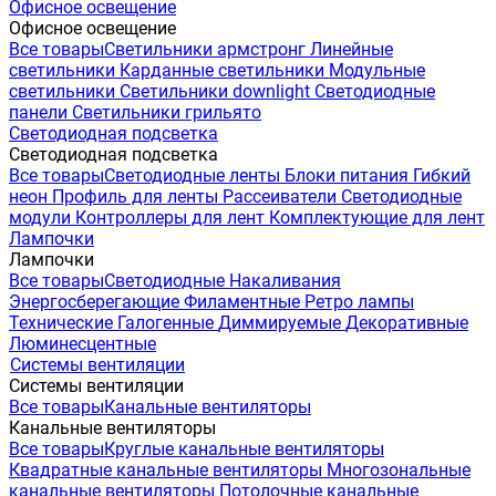
Офисное освещение
Офисное освещение
Все товары
Светильники армстронг
Линейные
светильники
Карданные светильники
Модульные
светильники
Светильники downlight
Светодиодные
панели
Светильники грильято
Светодиодная подсветка
Светодиодная подсветка
Все товары
Светодиодные ленты
Блоки питания
Гибкий
неон
Профиль для ленты
Рассеиватели
Светодиодные
модули
Контроллеры для лент
Комплектующие для лент
Лампочки
Лампочки
Все товары
Светодиодные
Накаливания
Энергосберегающие
Филаментные
Ретро лампы
Технические
Галогенные
Диммируемые
Декоративные
Люминесцентные
Системы вентиляции
Системы вентиляции
Все товары
Канальные вентиляторы
Канальные вентиляторы
Все товары
Круглые канальные вентиляторы
Квадратные канальные вентиляторы
Многозональные
канальные вентиляторы
Потолочные канальные