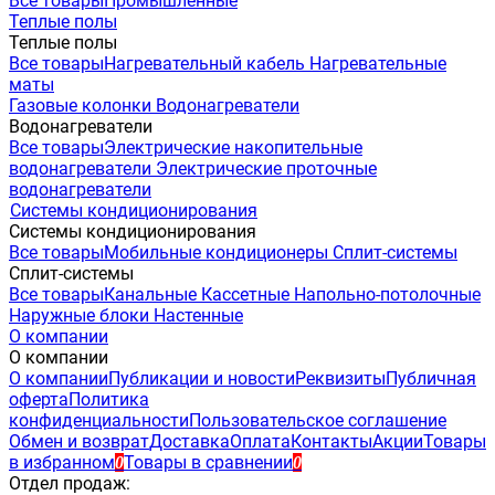
Все товары
Промышленные
Теплые полы
Теплые полы
Все товары
Нагревательный кабель
Нагревательные
маты
Газовые колонки
Водонагреватели
Водонагреватели
Все товары
Электрические накопительные
водонагреватели
Электрические проточные
водонагреватели
Системы кондиционирования
Системы кондиционирования
Все товары
Мобильные кондиционеры
Сплит-системы
Сплит-системы
Все товары
Канальные
Кассетные
Напольно-потолочные
Наружные блоки
Настенные
О компании
О компании
О компании
Публикации и новости
Реквизиты
Публичная
оферта
Политика
конфиденциальности
Пользовательское соглашение
Обмен и возврат
Доставка
Оплата
Контакты
Акции
Товары
в избранном
Товары в сравнении
0
0
Отдел продаж: