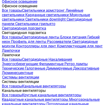
Офисное освещение
Офисное освещение
Все товары
Светильники армстронг
Линейные
светильники
Карданные светильники
Модульные
светильники
Светильники downlight
Светодиодные
панели
Светильники грильято
Светодиодная подсветка
Светодиодная подсветка
Все товары
Светодиодные ленты
Блоки питания
Гибкий
неон
Профиль для ленты
Рассеиватели
Светодиодные
модули
Контроллеры для лент
Комплектующие для лент
Лампочки
Лампочки
Все товары
Светодиодные
Накаливания
Энергосберегающие
Филаментные
Ретро лампы
Технические
Галогенные
Диммируемые
Декоративные
Люминесцентные
Системы вентиляции
Системы вентиляции
Все товары
Канальные вентиляторы
Канальные вентиляторы
Все товары
Круглые канальные вентиляторы
Квадратные канальные вентиляторы
Многозональные
канальные вентиляторы
Потолочные канальные