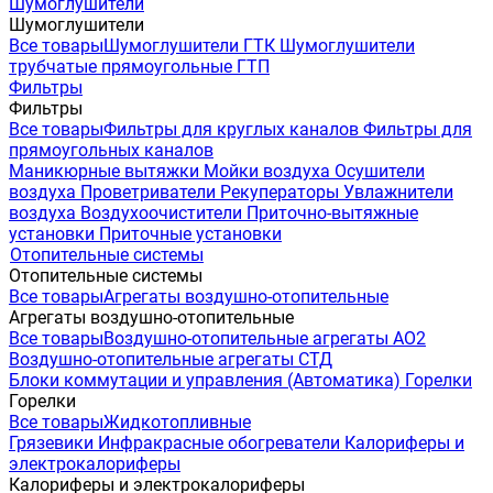
Шумоглушители
Шумоглушители
Все товары
Шумоглушители ГТК
Шумоглушители
трубчатые прямоугольные ГТП
Фильтры
Фильтры
Все товары
Фильтры для круглых каналов
Фильтры для
прямоугольных каналов
Маникюрные вытяжки
Мойки воздуха
Осушители
воздуха
Проветриватели
Рекуператоры
Увлажнители
воздуха
Воздухоочистители
Приточно-вытяжные
установки
Приточные установки
Отопительные системы
Отопительные системы
Все товары
Агрегаты воздушно-отопительные
Агрегаты воздушно-отопительные
Все товары
Воздушно-отопительные агрегаты АО2
Воздушно-отопительные агрегаты СТД
Блоки коммутации и управления (Автоматика)
Горелки
Горелки
Все товары
Жидкотопливные
Грязевики
Инфракрасные обогреватели
Калориферы и
электрокалориферы
Калориферы и электрокалориферы