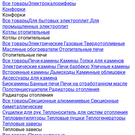
Все товары
Электрокалориферы
Конфорки
Конфорки
Все товары
Для бытовых электроплит
Для
промышленных электроплит
Котлы отопительные
Котлы отопительные
Все товары
Электрические
Газовые
Твердотопливные
Масляные обогреватели
Отопительные печи
Отопительные печи
Все товары
Печи-камины
Камины
Топки для каминов
Электрические камины
Печи барбекю
Уличные камины
Встроенные камины
Дымоходы
Каминные облицовки
Аксессуары для камина
Биокамины
Банные печи
Печи на отработанном масле
Полотенцесушители
Радиаторы отопления
Радиаторы отопления
Все товары
Секционные алюминиевые
Секционные
биметаллические
Сушилки для рук
Теплоноситель для систем отопления
Тепловентиляторы
Тепловые пушки
Теплогенераторы
Тепловые завесы
Тепловые завесы