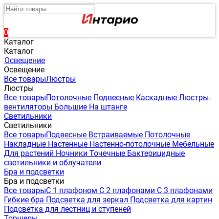
0
Каталог
Каталог
Освещение
Освещение
Все товары
Люстры
Люстры
Все товары
Потолочные
Подвесные
Каскадные
Люстры-
вентиляторы
Большие
На штанге
Светильники
Светильники
Все товары
Подвесные
Встраиваемые
Потолочные
Накладные
Настенные
Настенно-потолочные
Мебельные
Для растений
Ночники
Точечные
Бактерицидные
светильники и облучатели
Бра и подсветки
Бра и подсветки
Все товары
С 1 плафоном
С 2 плафонами
С 3 плафонами
Гибкие бра
Подсветка для зеркал
Подсветка для картин
Подсветка для лестниц и ступеней
Торшеры