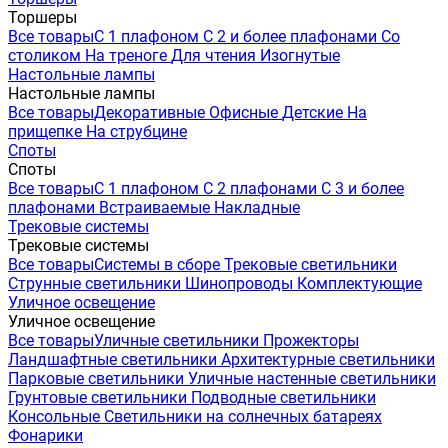
Торшеры
Все товары
С 1 плафоном
С 2 и более плафонами
Со
столиком
На треноге
Для чтения
Изогнутые
Настольные лампы
Настольные лампы
Все товары
Декоративные
Офисные
Детские
На
прищепке
На струбцине
Споты
Споты
Все товары
С 1 плафоном
С 2 плафонами
С 3 и более
плафонами
Встраиваемые
Накладные
Трековые системы
Трековые системы
Все товары
Системы в сборе
Трековые светильники
Струнные светильники
Шинопроводы
Комплектующие
Уличное освещение
Уличное освещение
Все товары
Уличные светильники
Прожекторы
Ландшафтные светильники
Архитектурные светильники
Парковые светильники
Уличные настенные светильники
Грунтовые светильники
Подводные светильники
Консольные
Светильники на солнечных батареях
Фонарики