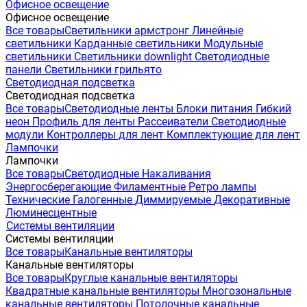
Офисное освещение
Офисное освещение
Все товары
Светильники армстронг
Линейные
светильники
Карданные светильники
Модульные
светильники
Светильники downlight
Светодиодные
панели
Светильники грильято
Светодиодная подсветка
Светодиодная подсветка
Все товары
Светодиодные ленты
Блоки питания
Гибкий
неон
Профиль для ленты
Рассеиватели
Светодиодные
модули
Контроллеры для лент
Комплектующие для лент
Лампочки
Лампочки
Все товары
Светодиодные
Накаливания
Энергосберегающие
Филаментные
Ретро лампы
Технические
Галогенные
Диммируемые
Декоративные
Люминесцентные
Системы вентиляции
Системы вентиляции
Все товары
Канальные вентиляторы
Канальные вентиляторы
Все товары
Круглые канальные вентиляторы
Квадратные канальные вентиляторы
Многозональные
канальные вентиляторы
Потолочные канальные