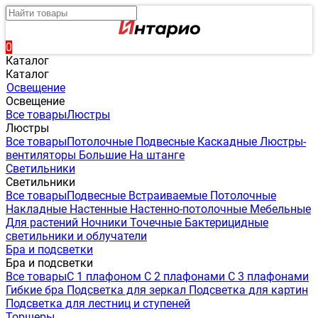
0
Каталог
Каталог
Освещение
Освещение
Все товары
Люстры
Люстры
Все товары
Потолочные
Подвесные
Каскадные
Люстры-
вентиляторы
Большие
На штанге
Светильники
Светильники
Все товары
Подвесные
Встраиваемые
Потолочные
Накладные
Настенные
Настенно-потолочные
Мебельные
Для растений
Ночники
Точечные
Бактерицидные
светильники и облучатели
Бра и подсветки
Бра и подсветки
Все товары
С 1 плафоном
С 2 плафонами
С 3 плафонами
Гибкие бра
Подсветка для зеркал
Подсветка для картин
Подсветка для лестниц и ступеней
Торшеры