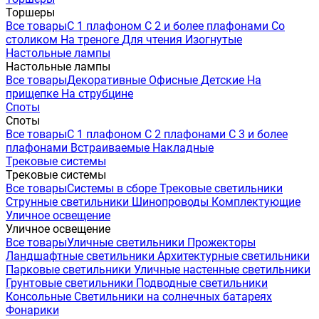
Торшеры
Все товары
С 1 плафоном
С 2 и более плафонами
Со
столиком
На треноге
Для чтения
Изогнутые
Настольные лампы
Настольные лампы
Все товары
Декоративные
Офисные
Детские
На
прищепке
На струбцине
Споты
Споты
Все товары
С 1 плафоном
С 2 плафонами
С 3 и более
плафонами
Встраиваемые
Накладные
Трековые системы
Трековые системы
Все товары
Системы в сборе
Трековые светильники
Струнные светильники
Шинопроводы
Комплектующие
Уличное освещение
Уличное освещение
Все товары
Уличные светильники
Прожекторы
Ландшафтные светильники
Архитектурные светильники
Парковые светильники
Уличные настенные светильники
Грунтовые светильники
Подводные светильники
Консольные
Светильники на солнечных батареях
Фонарики