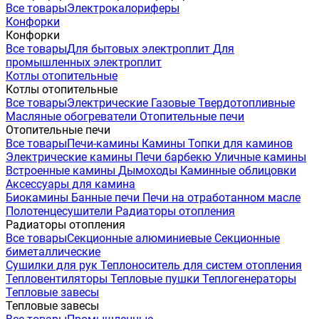
Все товары
Электрокалориферы
Конфорки
Конфорки
Все товары
Для бытовых электроплит
Для
промышленных электроплит
Котлы отопительные
Котлы отопительные
Все товары
Электрические
Газовые
Твердотопливные
Масляные обогреватели
Отопительные печи
Отопительные печи
Все товары
Печи-камины
Камины
Топки для каминов
Электрические камины
Печи барбекю
Уличные камины
Встроенные камины
Дымоходы
Каминные облицовки
Аксессуары для камина
Биокамины
Банные печи
Печи на отработанном масле
Полотенцесушители
Радиаторы отопления
Радиаторы отопления
Все товары
Секционные алюминиевые
Секционные
биметаллические
Сушилки для рук
Теплоноситель для систем отопления
Тепловентиляторы
Тепловые пушки
Теплогенераторы
Тепловые завесы
Тепловые завесы