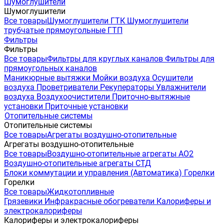
Шумоглушители
Шумоглушители
Все товары
Шумоглушители ГТК
Шумоглушители
трубчатые прямоугольные ГТП
Фильтры
Фильтры
Все товары
Фильтры для круглых каналов
Фильтры для
прямоугольных каналов
Маникюрные вытяжки
Мойки воздуха
Осушители
воздуха
Проветриватели
Рекуператоры
Увлажнители
воздуха
Воздухоочистители
Приточно-вытяжные
установки
Приточные установки
Отопительные системы
Отопительные системы
Все товары
Агрегаты воздушно-отопительные
Агрегаты воздушно-отопительные
Все товары
Воздушно-отопительные агрегаты АО2
Воздушно-отопительные агрегаты СТД
Блоки коммутации и управления (Автоматика)
Горелки
Горелки
Все товары
Жидкотопливные
Грязевики
Инфракрасные обогреватели
Калориферы и
электрокалориферы
Калориферы и электрокалориферы