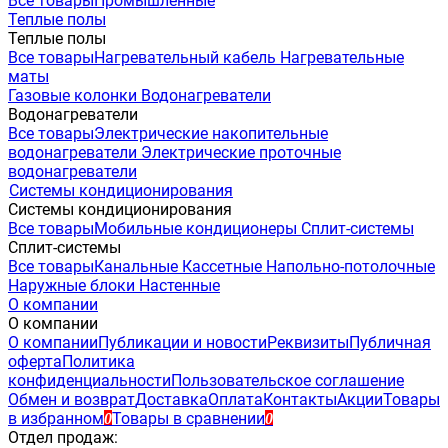
Все товары
Промышленные
Теплые полы
Теплые полы
Все товары
Нагревательный кабель
Нагревательные
маты
Газовые колонки
Водонагреватели
Водонагреватели
Все товары
Электрические накопительные
водонагреватели
Электрические проточные
водонагреватели
Системы кондиционирования
Системы кондиционирования
Все товары
Мобильные кондиционеры
Сплит-системы
Сплит-системы
Все товары
Канальные
Кассетные
Напольно-потолочные
Наружные блоки
Настенные
О компании
О компании
О компании
Публикации и новости
Реквизиты
Публичная
оферта
Политика
конфиденциальности
Пользовательское соглашение
Обмен и возврат
Доставка
Оплата
Контакты
Акции
Товары
в избранном
Товары в сравнении
0
0
Отдел продаж: