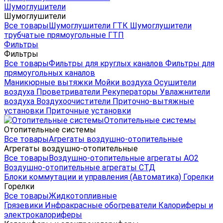
Шумоглушители
Шумоглушители
Все товары
Шумоглушители ГТК
Шумоглушители
трубчатые прямоугольные ГТП
Фильтры
Фильтры
Все товары
Фильтры для круглых каналов
Фильтры для
прямоугольных каналов
Маникюрные вытяжки
Мойки воздуха
Осушители
воздуха
Проветриватели
Рекуператоры
Увлажнители
воздуха
Воздухоочистители
Приточно-вытяжные
установки
Приточные установки
Отопительные системы
Отопительные системы
Все товары
Агрегаты воздушно-отопительные
Агрегаты воздушно-отопительные
Все товары
Воздушно-отопительные агрегаты АО2
Воздушно-отопительные агрегаты СТД
Блоки коммутации и управления (Автоматика)
Горелки
Горелки
Все товары
Жидкотопливные
Грязевики
Инфракрасные обогреватели
Калориферы и
электрокалориферы