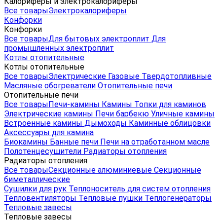
Калориферы и электрокалориферы
Все товары
Электрокалориферы
Конфорки
Конфорки
Все товары
Для бытовых электроплит
Для
промышленных электроплит
Котлы отопительные
Котлы отопительные
Все товары
Электрические
Газовые
Твердотопливные
Масляные обогреватели
Отопительные печи
Отопительные печи
Все товары
Печи-камины
Камины
Топки для каминов
Электрические камины
Печи барбекю
Уличные камины
Встроенные камины
Дымоходы
Каминные облицовки
Аксессуары для камина
Биокамины
Банные печи
Печи на отработанном масле
Полотенцесушители
Радиаторы отопления
Радиаторы отопления
Все товары
Секционные алюминиевые
Секционные
биметаллические
Сушилки для рук
Теплоноситель для систем отопления
Тепловентиляторы
Тепловые пушки
Теплогенераторы
Тепловые завесы
Тепловые завесы