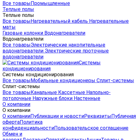
Все товары
Промышленные
Теплые полы
Теплые полы
Все товары
Нагревательный кабель
Нагревательные
маты
Газовые колонки
Водонагреватели
Водонагреватели
Все товары
Электрические накопительные
водонагреватели
Электрические проточные
водонагреватели
Системы
кондиционирования
Системы кондиционирования
Все товары
Мобильные кондиционеры
Сплит-системы
Сплит-системы
Все товары
Канальные
Кассетные
Напольно-
потолочные
Наружные блоки
Настенные
О компании
О компании
О компании
Публикации и новости
Реквизиты
Публичная
оферта
Политика
конфиденциальности
Пользовательское соглашение
Обмен и
возврат
Доставка
Оплата
Контакты
Акции
Товары в