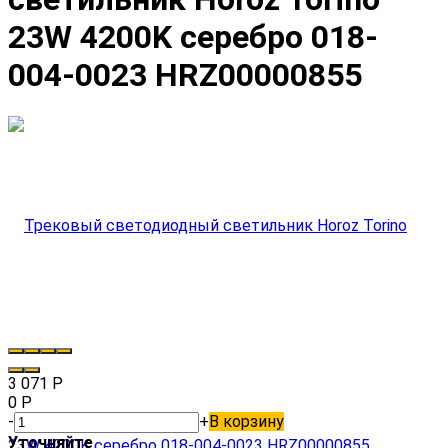
23W 4200K серебро 018-
004-0023 HRZ00000855
3 071
Р
0
Р
-
+
В корзину
Уточняйте