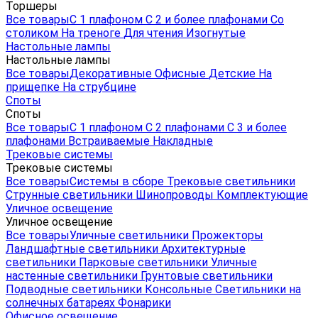
Торшеры
Все товары
С 1 плафоном
С 2 и более плафонами
Со
столиком
На треноге
Для чтения
Изогнутые
Настольные лампы
Настольные лампы
Все товары
Декоративные
Офисные
Детские
На
прищепке
На струбцине
Споты
Споты
Все товары
С 1 плафоном
С 2 плафонами
С 3 и более
плафонами
Встраиваемые
Накладные
Трековые системы
Трековые системы
Все товары
Системы в сборе
Трековые светильники
Струнные светильники
Шинопроводы
Комплектующие
Уличное освещение
Уличное освещение
Все товары
Уличные светильники
Прожекторы
Ландшафтные светильники
Архитектурные
светильники
Парковые светильники
Уличные
настенные светильники
Грунтовые светильники
Подводные светильники
Консольные
Светильники на
солнечных батареях
Фонарики
Офисное освещение