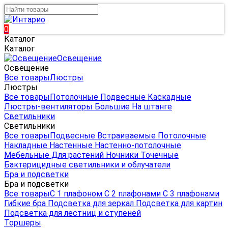
0
Каталог
Каталог
Освещение
Освещение
Все товары
Люстры
Люстры
Все товары
Потолочные
Подвесные
Каскадные
Люстры-вентиляторы
Большие
На штанге
Светильники
Светильники
Все товары
Подвесные
Встраиваемые
Потолочные
Накладные
Настенные
Настенно-потолочные
Мебельные
Для растений
Ночники
Точечные
Бактерицидные светильники и облучатели
Бра и подсветки
Бра и подсветки
Все товары
С 1 плафоном
С 2 плафонами
С 3 плафонами
Гибкие бра
Подсветка для зеркал
Подсветка для картин
Подсветка для лестниц и ступеней
Торшеры