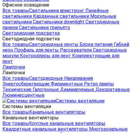
Офисное освещение
Все товары
Светильники армстронг
Линейные
светильники
Карданные светильники
Модульные
светильники
Светильники downlight
Светодиодные
панели
Светильники грильято
Светодиодная подсветка
Светодиодная подсветка
Все товары
Светодиодные ленты
Блоки питания
Гибкий
неон
Профиль для ленты
Рассеиватели
Светодиодные
модули
Контроллеры для лент
Комплектующие для
лент
Лампочки
Лампочки
Все товары
Светодиодные
Накаливания
Энергосберегающие
Филаментные
Ретро лампы
Технические
Галогенные
Диммируемые
Декоративные
Люминесцентные
Системы вентиляции
Системы вентиляции
Все товары
Канальные вентиляторы
Канальные вентиляторы
Все товары
Круглые канальные вентиляторы
Квадратные канальные вентиляторы
Многозональные