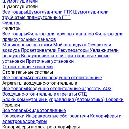
Шумоглушители
Шумоглушители
Все товары
Шумоглушители ГТК
Шумоглушители
трубчатые прямоугольные ГТП
Фильтры
Фильтры
Все товары
Фильтры для круглых каналов
Фильтры для
прямоугольных каналов
Маникюрные вытяжки
Мойки воздуха
Осушители
воздуха
Проветриватели
Рекуператоры
Увлажнители
воздуха
Воздухоочистители
Приточно-вытяжные
установки
Приточные установки
Отопительные системы
Отопительные системы
Все товары
Агрегаты воздушно-отопительные
Агрегаты воздушно-отопительные
Все товары
Воздушно-отопительные агрегаты АО2
Воздушно-отопительные агрегаты СТД
Блоки коммутации и управления (Автоматика)
Горелки
Горелки
Все товары
Жидкотопливные
Грязевики
Инфракрасные обогреватели
Калориферы и
электрокалориферы
Калориферы и электрокалориферы