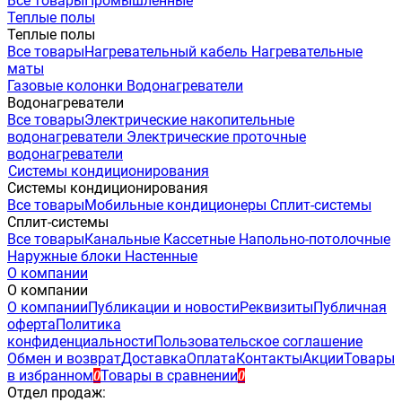
Все товары
Промышленные
Теплые полы
Теплые полы
Все товары
Нагревательный кабель
Нагревательные
маты
Газовые колонки
Водонагреватели
Водонагреватели
Все товары
Электрические накопительные
водонагреватели
Электрические проточные
водонагреватели
Системы кондиционирования
Системы кондиционирования
Все товары
Мобильные кондиционеры
Сплит-системы
Сплит-системы
Все товары
Канальные
Кассетные
Напольно-потолочные
Наружные блоки
Настенные
О компании
О компании
О компании
Публикации и новости
Реквизиты
Публичная
оферта
Политика
конфиденциальности
Пользовательское соглашение
Обмен и возврат
Доставка
Оплата
Контакты
Акции
Товары
в избранном
Товары в сравнении
0
0
Отдел продаж: