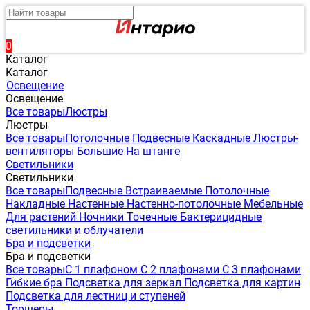
0
Каталог
Каталог
Освещение
Освещение
Все товары
Люстры
Люстры
Все товары
Потолочные
Подвесные
Каскадные
Люстры-
вентиляторы
Большие
На штанге
Светильники
Светильники
Все товары
Подвесные
Встраиваемые
Потолочные
Накладные
Настенные
Настенно-потолочные
Мебельные
Для растений
Ночники
Точечные
Бактерицидные
светильники и облучатели
Бра и подсветки
Бра и подсветки
Все товары
С 1 плафоном
С 2 плафонами
С 3 плафонами
Гибкие бра
Подсветка для зеркал
Подсветка для картин
Подсветка для лестниц и ступеней
Торшеры