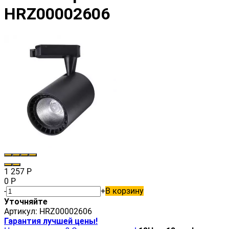
HRZ00002606
1 257
Р
0
Р
-
+
В корзину
Уточняйте
Артикул:
HRZ00002606
Гарантия лучшей цены!