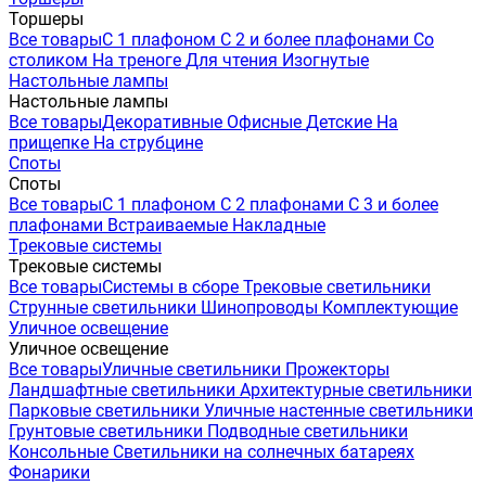
Торшеры
Все товары
С 1 плафоном
С 2 и более плафонами
Со
столиком
На треноге
Для чтения
Изогнутые
Настольные лампы
Настольные лампы
Все товары
Декоративные
Офисные
Детские
На
прищепке
На струбцине
Споты
Споты
Все товары
С 1 плафоном
С 2 плафонами
С 3 и более
плафонами
Встраиваемые
Накладные
Трековые системы
Трековые системы
Все товары
Системы в сборе
Трековые светильники
Струнные светильники
Шинопроводы
Комплектующие
Уличное освещение
Уличное освещение
Все товары
Уличные светильники
Прожекторы
Ландшафтные светильники
Архитектурные светильники
Парковые светильники
Уличные настенные светильники
Грунтовые светильники
Подводные светильники
Консольные
Светильники на солнечных батареях
Фонарики