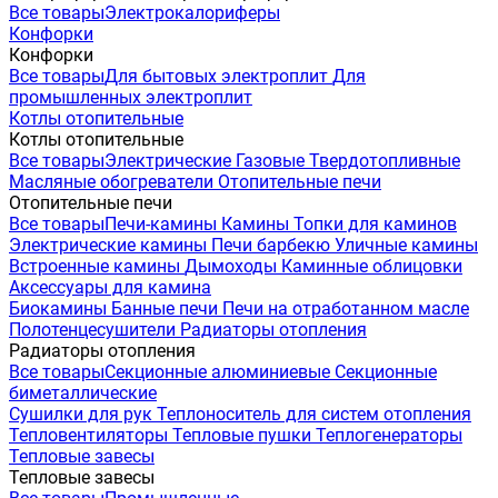
Все товары
Электрокалориферы
Конфорки
Конфорки
Все товары
Для бытовых электроплит
Для
промышленных электроплит
Котлы отопительные
Котлы отопительные
Все товары
Электрические
Газовые
Твердотопливные
Масляные обогреватели
Отопительные печи
Отопительные печи
Все товары
Печи-камины
Камины
Топки для каминов
Электрические камины
Печи барбекю
Уличные камины
Встроенные камины
Дымоходы
Каминные облицовки
Аксессуары для камина
Биокамины
Банные печи
Печи на отработанном масле
Полотенцесушители
Радиаторы отопления
Радиаторы отопления
Все товары
Секционные алюминиевые
Секционные
биметаллические
Сушилки для рук
Теплоноситель для систем отопления
Тепловентиляторы
Тепловые пушки
Теплогенераторы
Тепловые завесы
Тепловые завесы