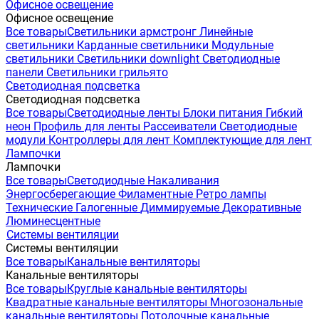
Офисное освещение
Офисное освещение
Все товары
Светильники армстронг
Линейные
светильники
Карданные светильники
Модульные
светильники
Светильники downlight
Светодиодные
панели
Светильники грильято
Светодиодная подсветка
Светодиодная подсветка
Все товары
Светодиодные ленты
Блоки питания
Гибкий
неон
Профиль для ленты
Рассеиватели
Светодиодные
модули
Контроллеры для лент
Комплектующие для лент
Лампочки
Лампочки
Все товары
Светодиодные
Накаливания
Энергосберегающие
Филаментные
Ретро лампы
Технические
Галогенные
Диммируемые
Декоративные
Люминесцентные
Системы вентиляции
Системы вентиляции
Все товары
Канальные вентиляторы
Канальные вентиляторы
Все товары
Круглые канальные вентиляторы
Квадратные канальные вентиляторы
Многозональные
канальные вентиляторы
Потолочные канальные