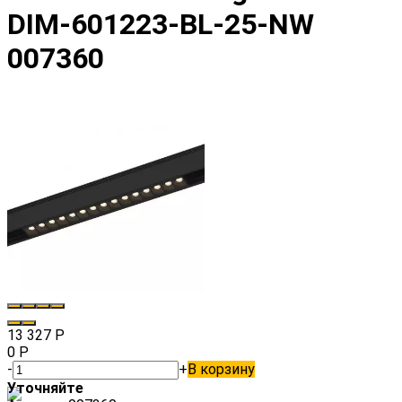
DIM-601223-BL-25-NW
007360
13 327
Р
0
Р
-
+
В корзину
Уточняйте