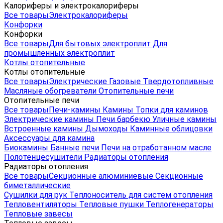
Калориферы и электрокалориферы
Все товары
Электрокалориферы
Конфорки
Конфорки
Все товары
Для бытовых электроплит
Для
промышленных электроплит
Котлы отопительные
Котлы отопительные
Все товары
Электрические
Газовые
Твердотопливные
Масляные обогреватели
Отопительные печи
Отопительные печи
Все товары
Печи-камины
Камины
Топки для каминов
Электрические камины
Печи барбекю
Уличные камины
Встроенные камины
Дымоходы
Каминные облицовки
Аксессуары для камина
Биокамины
Банные печи
Печи на отработанном масле
Полотенцесушители
Радиаторы отопления
Радиаторы отопления
Все товары
Секционные алюминиевые
Секционные
биметаллические
Сушилки для рук
Теплоноситель для систем отопления
Тепловентиляторы
Тепловые пушки
Теплогенераторы
Тепловые завесы