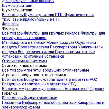
для прямоугольных каналов
Шумоглушители
Шумоглушители
Все товары
Шумоглушители ГТК
Шумоглушители
трубчатые прямоугольные ГТП
Фильтры
Фильтры
Все товары
Фильтры для круглых каналов
Фильтры для
прямоугольных каналов
Маникюрные вытяжки
Мойки воздуха
Осушители
воздуха
Проветриватели
Рекуператоры
Увлажнители
воздуха
Воздухоочистители
Приточно-вытяжные
установки
Приточные установки
Отопительные системы
Отопительные системы
Все товары
Агрегаты воздушно-отопительные
Агрегаты воздушно-отопительные
Все товары
Воздушно-отопительные агрегаты АО2
Воздушно-отопительные агрегаты СТД
Блоки коммутации и управления (Автоматика)
Горелки
Горелки
Все товары
Жидкотопливные
Грязевики
Инфракрасные обогреватели
Калориферы и
электрокалориферы