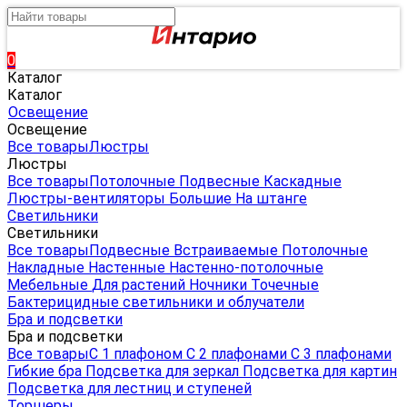
0
Каталог
Каталог
Освещение
Освещение
Все товары
Люстры
Люстры
Все товары
Потолочные
Подвесные
Каскадные
Люстры-вентиляторы
Большие
На штанге
Светильники
Светильники
Все товары
Подвесные
Встраиваемые
Потолочные
Накладные
Настенные
Настенно-потолочные
Мебельные
Для растений
Ночники
Точечные
Бактерицидные светильники и облучатели
Бра и подсветки
Бра и подсветки
Все товары
С 1 плафоном
С 2 плафонами
С 3 плафонами
Гибкие бра
Подсветка для зеркал
Подсветка для картин
Подсветка для лестниц и ступеней
Торшеры