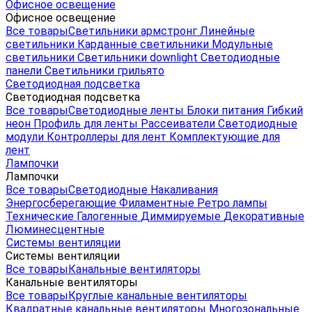
Офисное освещение
Офисное освещение
Все товары
Светильники армстронг
Линейные
светильники
Карданные светильники
Модульные
светильники
Светильники downlight
Светодиодные
панели
Светильники грильято
Светодиодная подсветка
Светодиодная подсветка
Все товары
Светодиодные ленты
Блоки питания
Гибкий
неон
Профиль для ленты
Рассеиватели
Светодиодные
модули
Контроллеры для лент
Комплектующие для
лент
Лампочки
Лампочки
Все товары
Светодиодные
Накаливания
Энергосберегающие
Филаментные
Ретро лампы
Технические
Галогенные
Диммируемые
Декоративные
Люминесцентные
Системы вентиляции
Системы вентиляции
Все товары
Канальные вентиляторы
Канальные вентиляторы
Все товары
Круглые канальные вентиляторы
Квадратные канальные вентиляторы
Многозональные