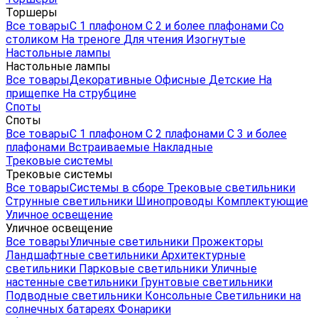
Торшеры
Все товары
С 1 плафоном
С 2 и более плафонами
Со
столиком
На треноге
Для чтения
Изогнутые
Настольные лампы
Настольные лампы
Все товары
Декоративные
Офисные
Детские
На
прищепке
На струбцине
Споты
Споты
Все товары
С 1 плафоном
С 2 плафонами
С 3 и более
плафонами
Встраиваемые
Накладные
Трековые системы
Трековые системы
Все товары
Системы в сборе
Трековые светильники
Струнные светильники
Шинопроводы
Комплектующие
Уличное освещение
Уличное освещение
Все товары
Уличные светильники
Прожекторы
Ландшафтные светильники
Архитектурные
светильники
Парковые светильники
Уличные
настенные светильники
Грунтовые светильники
Подводные светильники
Консольные
Светильники на
солнечных батареях
Фонарики