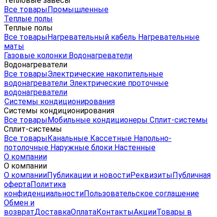
Тепловые завесы
Все товары
Промышленные
Теплые полы
Теплые полы
Все товары
Нагревательный кабель
Нагревательные
маты
Газовые колонки
Водонагреватели
Водонагреватели
Все товары
Электрические накопительные
водонагреватели
Электрические проточные
водонагреватели
Системы кондиционирования
Системы кондиционирования
Все товары
Мобильные кондиционеры
Сплит-системы
Сплит-системы
Все товары
Канальные
Кассетные
Напольно-
потолочные
Наружные блоки
Настенные
О компании
О компании
О компании
Публикации и новости
Реквизиты
Публичная
оферта
Политика
конфиденциальности
Пользовательское соглашение
Обмен и
возврат
Доставка
Оплата
Контакты
Акции
Товары в