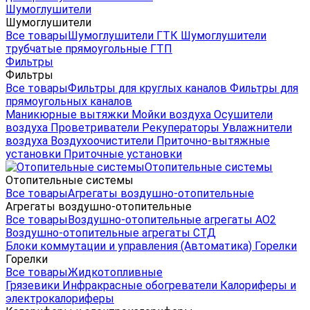
Шумоглушители
Шумоглушители
Все товары
Шумоглушители ГТК
Шумоглушители
трубчатые прямоугольные ГТП
Фильтры
Фильтры
Все товары
Фильтры для круглых каналов
Фильтры для
прямоугольных каналов
Маникюрные вытяжки
Мойки воздуха
Осушители
воздуха
Проветриватели
Рекуператоры
Увлажнители
воздуха
Воздухоочистители
Приточно-вытяжные
установки
Приточные установки
Отопительные системы
Отопительные системы
Все товары
Агрегаты воздушно-отопительные
Агрегаты воздушно-отопительные
Все товары
Воздушно-отопительные агрегаты АО2
Воздушно-отопительные агрегаты СТД
Блоки коммутации и управления (Автоматика)
Горелки
Горелки
Все товары
Жидкотопливные
Грязевики
Инфракрасные обогреватели
Калориферы и
электрокалориферы