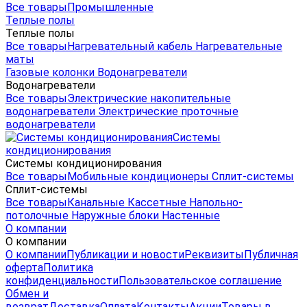
Все товары
Промышленные
Теплые полы
Теплые полы
Все товары
Нагревательный кабель
Нагревательные
маты
Газовые колонки
Водонагреватели
Водонагреватели
Все товары
Электрические накопительные
водонагреватели
Электрические проточные
водонагреватели
Системы
кондиционирования
Системы кондиционирования
Все товары
Мобильные кондиционеры
Сплит-системы
Сплит-системы
Все товары
Канальные
Кассетные
Напольно-
потолочные
Наружные блоки
Настенные
О компании
О компании
О компании
Публикации и новости
Реквизиты
Публичная
оферта
Политика
конфиденциальности
Пользовательское соглашение
Обмен и
возврат
Доставка
Оплата
Контакты
Акции
Товары в