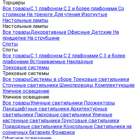
Торшеры
Все товары
С 1 плафоном
С 2 и более плафонами
Со
столиком
На треноге
Для чтения
Изогнутые
Настольные лампы
Настольные лампы
Все товары
Декоративные
Офисные
Детские
На
прищепке
На струбцине
Споты
Споты
Все товары
С 1 плафоном
С 2 плафонами
С 3 и более
плафонами
Встраиваемые
Накладные
Трековые системы
Трековые системы
Все товары
Системы в сборе
Трековые светильники
Струнные светильники
Шинопроводы
Комплектующие
Уличное освещение
Уличное освещение
Все товары
Уличные светильники
Прожекторы
Ландшафтные светильники
Архитектурные
светильники
Парковые светильники
Уличные
настенные светильники
Грунтовые светильники
Подводные светильники
Консольные
Светильники на
солнечных батареях
Фонарики
Офисное освещение