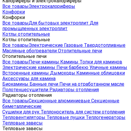
Калориферы и электрокалориферы
Все товары
Электрокалориферы
Конфорки
Конфорки
Все товары
Для бытовых электроплит
Для
промышленных электроплит
Котлы отопительные
Котлы отопительные
Все товары
Электрические
Газовые
Твердотопливные
Масляные обогреватели
Отопительные печи
Отопительные печи
Все товары
Печи-камины
Камины
Топки для каминов
Электрические камины
Печи барбекю
Уличные камины
Встроенные камины
Дымоходы
Каминные облицовки
Аксессуары для камина
Биокамины
Банные печи
Печи на отработанном масле
Полотенцесушители
Радиаторы отопления
Радиаторы отопления
Все товары
Секционные алюминиевые
Секционные
биметаллические
Сушилки для рук
Теплоноситель для систем отопления
Тепловентиляторы
Тепловые пушки
Теплогенераторы
Тепловые завесы
Тепловые завесы