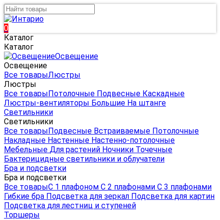
0
Каталог
Каталог
Освещение
Освещение
Все товары
Люстры
Люстры
Все товары
Потолочные
Подвесные
Каскадные
Люстры-вентиляторы
Большие
На штанге
Светильники
Светильники
Все товары
Подвесные
Встраиваемые
Потолочные
Накладные
Настенные
Настенно-потолочные
Мебельные
Для растений
Ночники
Точечные
Бактерицидные светильники и облучатели
Бра и подсветки
Бра и подсветки
Все товары
С 1 плафоном
С 2 плафонами
С 3 плафонами
Гибкие бра
Подсветка для зеркал
Подсветка для картин
Подсветка для лестниц и ступеней
Торшеры