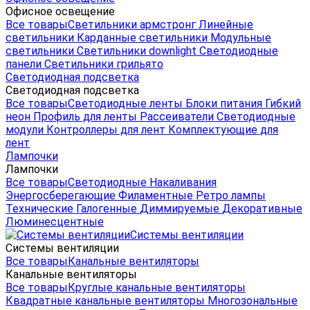
Офисное освещение
Все товары
Светильники армстронг
Линейные
светильники
Карданные светильники
Модульные
светильники
Светильники downlight
Светодиодные
панели
Светильники грильято
Светодиодная подсветка
Светодиодная подсветка
Все товары
Светодиодные ленты
Блоки питания
Гибкий
неон
Профиль для ленты
Рассеиватели
Светодиодные
модули
Контроллеры для лент
Комплектующие для
лент
Лампочки
Лампочки
Все товары
Светодиодные
Накаливания
Энергосберегающие
Филаментные
Ретро лампы
Технические
Галогенные
Диммируемые
Декоративные
Люминесцентные
Системы вентиляции
Системы вентиляции
Все товары
Канальные вентиляторы
Канальные вентиляторы
Все товары
Круглые канальные вентиляторы
Квадратные канальные вентиляторы
Многозональные