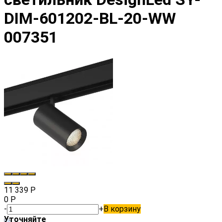
DIM-601202-BL-20-WW
007351
11 339
Р
0
Р
-
+
В корзину
Уточняйте