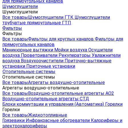
для прямоугольных каналов
Шумоглушители
Шумоглушители
Все товары
Шумоглушители ГТК
Шумоглушители
трубчатые прямоугольные ГТП
Фильтры
Фильтры
Все товары
Фильтры для круглых каналов
Фильтры для
прямоугольных каналов
Маникюрные вытяжки
Мойки воздуха
Осушители
воздуха
Проветриватели
Рекуператоры
Увлажнители
воздуха
Воздухоочистители
Приточно-вытяжные
установки
Приточные установки
Отопительные системы
Отопительные системы
Все товары
Агрегаты воздушно-отопительные
Агрегаты воздушно-отопительные
Все товары
Воздушно-отопительные агрегаты АО2
Воздушно-отопительные агрегаты СТД
Блоки коммутации и управления (Автоматика)
Горелки
Горелки
Все товары
Жидкотопливные
Грязевики
Инфракрасные обогреватели
Калориферы и
электрокалориферы