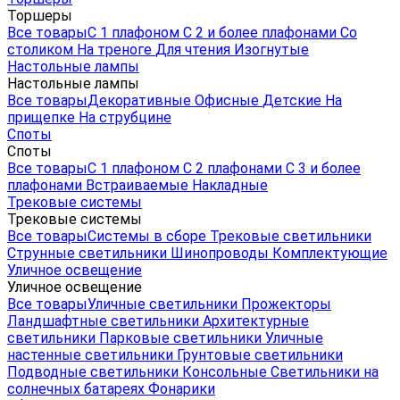
Торшеры
Все товары
С 1 плафоном
С 2 и более плафонами
Со
столиком
На треноге
Для чтения
Изогнутые
Настольные лампы
Настольные лампы
Все товары
Декоративные
Офисные
Детские
На
прищепке
На струбцине
Споты
Споты
Все товары
С 1 плафоном
С 2 плафонами
С 3 и более
плафонами
Встраиваемые
Накладные
Трековые системы
Трековые системы
Все товары
Системы в сборе
Трековые светильники
Струнные светильники
Шинопроводы
Комплектующие
Уличное освещение
Уличное освещение
Все товары
Уличные светильники
Прожекторы
Ландшафтные светильники
Архитектурные
светильники
Парковые светильники
Уличные
настенные светильники
Грунтовые светильники
Подводные светильники
Консольные
Светильники на
солнечных батареях
Фонарики