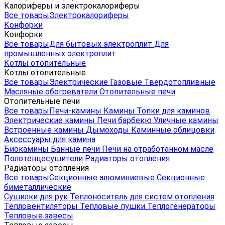
Калориферы и электрокалориферы
Все товары
Электрокалориферы
Конфорки
Конфорки
Все товары
Для бытовых электроплит
Для
промышленных электроплит
Котлы отопительные
Котлы отопительные
Все товары
Электрические
Газовые
Твердотопливные
Масляные обогреватели
Отопительные печи
Отопительные печи
Все товары
Печи-камины
Камины
Топки для каминов
Электрические камины
Печи барбекю
Уличные камины
Встроенные камины
Дымоходы
Каминные облицовки
Аксессуары для камина
Биокамины
Банные печи
Печи на отработанном масле
Полотенцесушители
Радиаторы отопления
Радиаторы отопления
Все товары
Секционные алюминиевые
Секционные
биметаллические
Сушилки для рук
Теплоноситель для систем отопления
Тепловентиляторы
Тепловые пушки
Теплогенераторы
Тепловые завесы