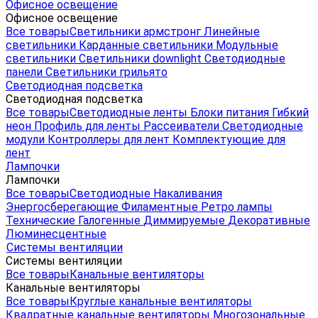
Офисное освещение
Офисное освещение
Все товары
Светильники армстронг
Линейные
светильники
Карданные светильники
Модульные
светильники
Светильники downlight
Светодиодные
панели
Светильники грильято
Светодиодная подсветка
Светодиодная подсветка
Все товары
Светодиодные ленты
Блоки питания
Гибкий
неон
Профиль для ленты
Рассеиватели
Светодиодные
модули
Контроллеры для лент
Комплектующие для
лент
Лампочки
Лампочки
Все товары
Светодиодные
Накаливания
Энергосберегающие
Филаментные
Ретро лампы
Технические
Галогенные
Диммируемые
Декоративные
Люминесцентные
Системы вентиляции
Системы вентиляции
Все товары
Канальные вентиляторы
Канальные вентиляторы
Все товары
Круглые канальные вентиляторы
Квадратные канальные вентиляторы
Многозональные