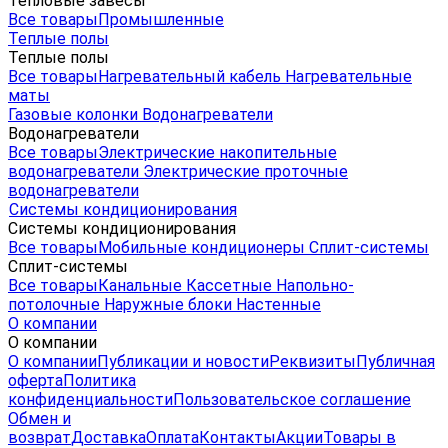
Тепловые завесы
Все товары
Промышленные
Теплые полы
Теплые полы
Все товары
Нагревательный кабель
Нагревательные
маты
Газовые колонки
Водонагреватели
Водонагреватели
Все товары
Электрические накопительные
водонагреватели
Электрические проточные
водонагреватели
Системы кондиционирования
Системы кондиционирования
Все товары
Мобильные кондиционеры
Сплит-системы
Сплит-системы
Все товары
Канальные
Кассетные
Напольно-
потолочные
Наружные блоки
Настенные
О компании
О компании
О компании
Публикации и новости
Реквизиты
Публичная
оферта
Политика
конфиденциальности
Пользовательское соглашение
Обмен и
возврат
Доставка
Оплата
Контакты
Акции
Товары в