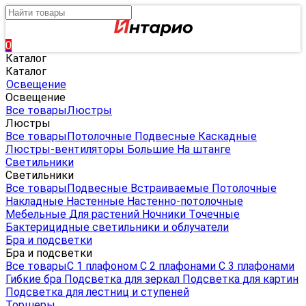
0
Каталог
Каталог
Освещение
Освещение
Все товары
Люстры
Люстры
Все товары
Потолочные
Подвесные
Каскадные
Люстры-вентиляторы
Большие
На штанге
Светильники
Светильники
Все товары
Подвесные
Встраиваемые
Потолочные
Накладные
Настенные
Настенно-потолочные
Мебельные
Для растений
Ночники
Точечные
Бактерицидные светильники и облучатели
Бра и подсветки
Бра и подсветки
Все товары
С 1 плафоном
С 2 плафонами
С 3 плафонами
Гибкие бра
Подсветка для зеркал
Подсветка для картин
Подсветка для лестниц и ступеней
Торшеры