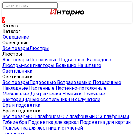
0
Каталог
Каталог
Освещение
Освещение
Все товары
Люстры
Люстры
Все товары
Потолочные
Подвесные
Каскадные
Люстры-вентиляторы
Большие
На штанге
Светильники
Светильники
Все товары
Подвесные
Встраиваемые
Потолочные
Накладные
Настенные
Настенно-потолочные
Мебельные
Для растений
Ночники
Точечные
Бактерицидные светильники и облучатели
Бра и подсветки
Бра и подсветки
Все товары
С 1 плафоном
С 2 плафонами
С 3 плафонами
Гибкие бра
Подсветка для зеркал
Подсветка для картин
Подсветка для лестниц и ступеней
Торшеры