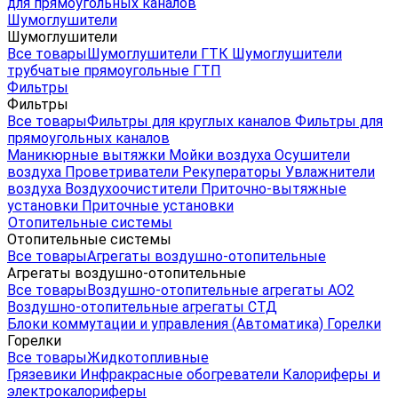
для прямоугольных каналов
Шумоглушители
Шумоглушители
Все товары
Шумоглушители ГТК
Шумоглушители
трубчатые прямоугольные ГТП
Фильтры
Фильтры
Все товары
Фильтры для круглых каналов
Фильтры для
прямоугольных каналов
Маникюрные вытяжки
Мойки воздуха
Осушители
воздуха
Проветриватели
Рекуператоры
Увлажнители
воздуха
Воздухоочистители
Приточно-вытяжные
установки
Приточные установки
Отопительные системы
Отопительные системы
Все товары
Агрегаты воздушно-отопительные
Агрегаты воздушно-отопительные
Все товары
Воздушно-отопительные агрегаты АО2
Воздушно-отопительные агрегаты СТД
Блоки коммутации и управления (Автоматика)
Горелки
Горелки
Все товары
Жидкотопливные
Грязевики
Инфракрасные обогреватели
Калориферы и
электрокалориферы