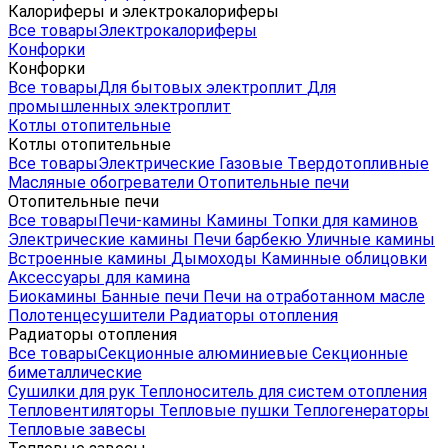
Калориферы и электрокалориферы
Все товары
Электрокалориферы
Конфорки
Конфорки
Все товары
Для бытовых электроплит
Для
промышленных электроплит
Котлы отопительные
Котлы отопительные
Все товары
Электрические
Газовые
Твердотопливные
Масляные обогреватели
Отопительные печи
Отопительные печи
Все товары
Печи-камины
Камины
Топки для каминов
Электрические камины
Печи барбекю
Уличные камины
Встроенные камины
Дымоходы
Каминные облицовки
Аксессуары для камина
Биокамины
Банные печи
Печи на отработанном масле
Полотенцесушители
Радиаторы отопления
Радиаторы отопления
Все товары
Секционные алюминиевые
Секционные
биметаллические
Сушилки для рук
Теплоноситель для систем отопления
Тепловентиляторы
Тепловые пушки
Теплогенераторы
Тепловые завесы