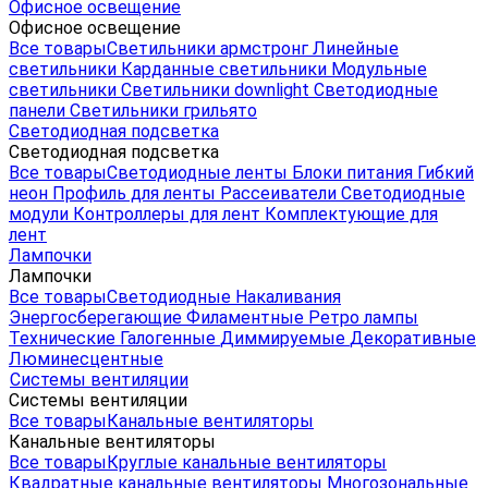
Офисное освещение
Офисное освещение
Все товары
Светильники армстронг
Линейные
светильники
Карданные светильники
Модульные
светильники
Светильники downlight
Светодиодные
панели
Светильники грильято
Светодиодная подсветка
Светодиодная подсветка
Все товары
Светодиодные ленты
Блоки питания
Гибкий
неон
Профиль для ленты
Рассеиватели
Светодиодные
модули
Контроллеры для лент
Комплектующие для
лент
Лампочки
Лампочки
Все товары
Светодиодные
Накаливания
Энергосберегающие
Филаментные
Ретро лампы
Технические
Галогенные
Диммируемые
Декоративные
Люминесцентные
Системы вентиляции
Системы вентиляции
Все товары
Канальные вентиляторы
Канальные вентиляторы
Все товары
Круглые канальные вентиляторы
Квадратные канальные вентиляторы
Многозональные