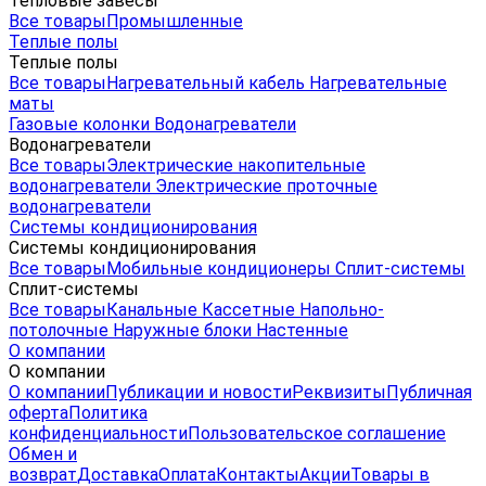
Тепловые завесы
Все товары
Промышленные
Теплые полы
Теплые полы
Все товары
Нагревательный кабель
Нагревательные
маты
Газовые колонки
Водонагреватели
Водонагреватели
Все товары
Электрические накопительные
водонагреватели
Электрические проточные
водонагреватели
Системы кондиционирования
Системы кондиционирования
Все товары
Мобильные кондиционеры
Сплит-системы
Сплит-системы
Все товары
Канальные
Кассетные
Напольно-
потолочные
Наружные блоки
Настенные
О компании
О компании
О компании
Публикации и новости
Реквизиты
Публичная
оферта
Политика
конфиденциальности
Пользовательское соглашение
Обмен и
возврат
Доставка
Оплата
Контакты
Акции
Товары в