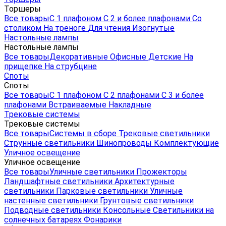
Торшеры
Все товары
С 1 плафоном
С 2 и более плафонами
Со
столиком
На треноге
Для чтения
Изогнутые
Настольные лампы
Настольные лампы
Все товары
Декоративные
Офисные
Детские
На
прищепке
На струбцине
Споты
Споты
Все товары
С 1 плафоном
С 2 плафонами
С 3 и более
плафонами
Встраиваемые
Накладные
Трековые системы
Трековые системы
Все товары
Системы в сборе
Трековые светильники
Струнные светильники
Шинопроводы
Комплектующие
Уличное освещение
Уличное освещение
Все товары
Уличные светильники
Прожекторы
Ландшафтные светильники
Архитектурные
светильники
Парковые светильники
Уличные
настенные светильники
Грунтовые светильники
Подводные светильники
Консольные
Светильники на
солнечных батареях
Фонарики