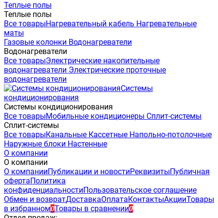
Теплые полы
Теплые полы
Все товары
Нагревательный кабель
Нагревательные
маты
Газовые колонки
Водонагреватели
Водонагреватели
Все товары
Электрические накопительные
водонагреватели
Электрические проточные
водонагреватели
Системы
кондиционирования
Системы кондиционирования
Все товары
Мобильные кондиционеры
Сплит-системы
Сплит-системы
Все товары
Канальные
Кассетные
Напольно-потолочные
Наружные блоки
Настенные
О компании
О компании
О компании
Публикации и новости
Реквизиты
Публичная
оферта
Политика
конфиденциальности
Пользовательское соглашение
Обмен и возврат
Доставка
Оплата
Контакты
Акции
Товары
в избранном
Товары в сравнении
0
0
Отдел продаж: