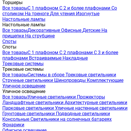
Торшеры
Все товары
С 1 плафоном
С 2 и более плафонами
Со
столиком
На треноге
Для чтения
Изогнутые
Настольные лампы
Настольные лампы
Все товары
Декоративные
Офисные
Детские
На
прищепке
На струбцине
Споты
Споты
Все товары
С 1 плафоном
С 2 плафонами
С 3 и более
плафонами
Встраиваемые
Накладные
Трековые системы
Трековые системы
Все товары
Системы в сборе
Трековые светильники
Струнные светильники
Шинопроводы
Комплектующие
Уличное освещение
Уличное освещение
Все товары
Уличные светильники
Прожекторы
Ландшафтные светильники
Архитектурные светильники
Парковые светильники
Уличные настенные светильники
Грунтовые светильники
Подводные светильники
Консольные
Светильники на солнечных батареях
Фонарики
Офисное освещение