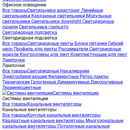
Офисное освещение
Все товары
Светильники армстронг
Линейные
светильники
Карданные светильники
Модульные
светильники
Светильники downlight
Светодиодные
панели
Светильники грильято
Светодиодная подсветка
Светодиодная подсветка
Все товары
Светодиодные ленты
Блоки питания
Гибкий
неон
Профиль для ленты
Рассеиватели
Светодиодные
модули
Контроллеры для лент
Комплектующие для лент
Лампочки
Лампочки
Все товары
Светодиодные
Накаливания
Энергосберегающие
Филаментные
Ретро лампы
Технические
Галогенные
Диммируемые
Декоративные
Люминесцентные
Системы вентиляции
Системы вентиляции
Все товары
Канальные вентиляторы
Канальные вентиляторы
Все товары
Круглые канальные вентиляторы
Квадратные канальные вентиляторы
Многозональные
канальные вентиляторы
Потолочные канальные