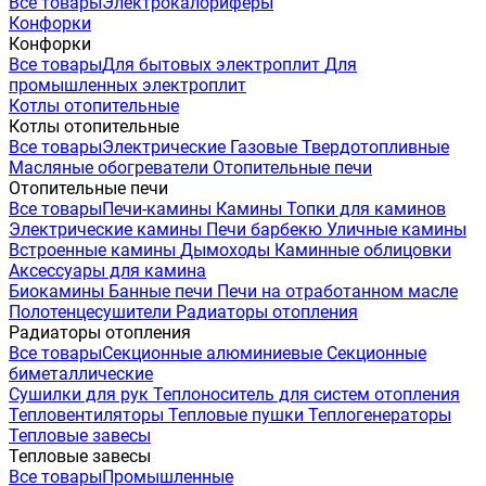
Все товары
Электрокалориферы
Конфорки
Конфорки
Все товары
Для бытовых электроплит
Для
промышленных электроплит
Котлы отопительные
Котлы отопительные
Все товары
Электрические
Газовые
Твердотопливные
Масляные обогреватели
Отопительные печи
Отопительные печи
Все товары
Печи-камины
Камины
Топки для каминов
Электрические камины
Печи барбекю
Уличные камины
Встроенные камины
Дымоходы
Каминные облицовки
Аксессуары для камина
Биокамины
Банные печи
Печи на отработанном масле
Полотенцесушители
Радиаторы отопления
Радиаторы отопления
Все товары
Секционные алюминиевые
Секционные
биметаллические
Сушилки для рук
Теплоноситель для систем отопления
Тепловентиляторы
Тепловые пушки
Теплогенераторы
Тепловые завесы
Тепловые завесы
Все товары
Промышленные