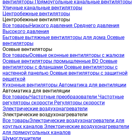
вентиляторы
Прямоугольные канальные вентиляторы
Уличные канальные вентиляторы
Центробежные вентиляторы
Центробежные вентиляторы
Все товары
Низкого давления
Среднего давления
Высокого давления
Бытовые вытяжные вентиляторы для дома
Осевые
вентиляторы
Осевые вентиляторы
Все товары
Осевые оконные вентиляторы с жалюзи
Осевые вентиляторы промышленные ВО
Осевые
вентиляторы с фланцами
Осевые вентиляторы с
настенной панелью
Осевые вентиляторы с защитной
решеткой
Кухонные вентиляторы
Автоматика для вентиляции
Автоматика для вентиляции
Все товары
Частотные преобразователи
Частотные
регуляторы скорости
Регуляторы скорости
Электрические воздухонагреватели
Электрические воздухонагреватели
Все товары
Электрические воздухонагреватели для
круглых каналов
Электрические воздухонагреватели
для прямоугольных каналов
Шумоглушители