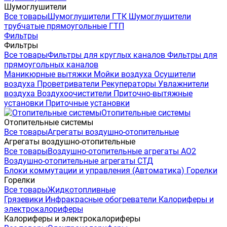
Шумоглушители
Все товары
Шумоглушители ГТК
Шумоглушители
трубчатые прямоугольные ГТП
Фильтры
Фильтры
Все товары
Фильтры для круглых каналов
Фильтры для
прямоугольных каналов
Маникюрные вытяжки
Мойки воздуха
Осушители
воздуха
Проветриватели
Рекуператоры
Увлажнители
воздуха
Воздухоочистители
Приточно-вытяжные
установки
Приточные установки
Отопительные системы
Отопительные системы
Все товары
Агрегаты воздушно-отопительные
Агрегаты воздушно-отопительные
Все товары
Воздушно-отопительные агрегаты АО2
Воздушно-отопительные агрегаты СТД
Блоки коммутации и управления (Автоматика)
Горелки
Горелки
Все товары
Жидкотопливные
Грязевики
Инфракрасные обогреватели
Калориферы и
электрокалориферы
Калориферы и электрокалориферы