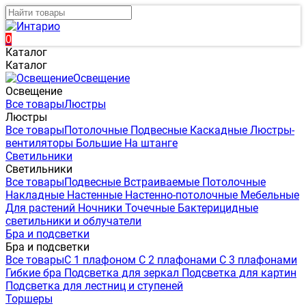
0
Каталог
Каталог
Освещение
Освещение
Все товары
Люстры
Люстры
Все товары
Потолочные
Подвесные
Каскадные
Люстры-
вентиляторы
Большие
На штанге
Светильники
Светильники
Все товары
Подвесные
Встраиваемые
Потолочные
Накладные
Настенные
Настенно-потолочные
Мебельные
Для растений
Ночники
Точечные
Бактерицидные
светильники и облучатели
Бра и подсветки
Бра и подсветки
Все товары
С 1 плафоном
С 2 плафонами
С 3 плафонами
Гибкие бра
Подсветка для зеркал
Подсветка для картин
Подсветка для лестниц и ступеней
Торшеры