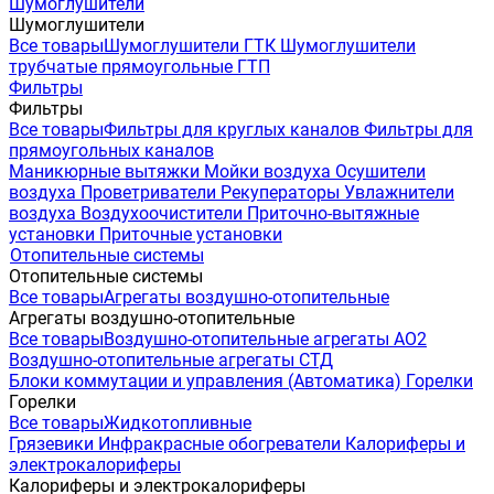
Шумоглушители
Шумоглушители
Все товары
Шумоглушители ГТК
Шумоглушители
трубчатые прямоугольные ГТП
Фильтры
Фильтры
Все товары
Фильтры для круглых каналов
Фильтры для
прямоугольных каналов
Маникюрные вытяжки
Мойки воздуха
Осушители
воздуха
Проветриватели
Рекуператоры
Увлажнители
воздуха
Воздухоочистители
Приточно-вытяжные
установки
Приточные установки
Отопительные системы
Отопительные системы
Все товары
Агрегаты воздушно-отопительные
Агрегаты воздушно-отопительные
Все товары
Воздушно-отопительные агрегаты АО2
Воздушно-отопительные агрегаты СТД
Блоки коммутации и управления (Автоматика)
Горелки
Горелки
Все товары
Жидкотопливные
Грязевики
Инфракрасные обогреватели
Калориферы и
электрокалориферы
Калориферы и электрокалориферы