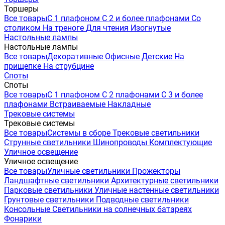
Торшеры
Все товары
С 1 плафоном
С 2 и более плафонами
Со
столиком
На треноге
Для чтения
Изогнутые
Настольные лампы
Настольные лампы
Все товары
Декоративные
Офисные
Детские
На
прищепке
На струбцине
Споты
Споты
Все товары
С 1 плафоном
С 2 плафонами
С 3 и более
плафонами
Встраиваемые
Накладные
Трековые системы
Трековые системы
Все товары
Системы в сборе
Трековые светильники
Струнные светильники
Шинопроводы
Комплектующие
Уличное освещение
Уличное освещение
Все товары
Уличные светильники
Прожекторы
Ландшафтные светильники
Архитектурные светильники
Парковые светильники
Уличные настенные светильники
Грунтовые светильники
Подводные светильники
Консольные
Светильники на солнечных батареях
Фонарики