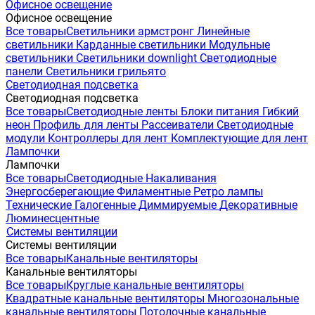
Офисное освещение
Офисное освещение
Все товары
Светильники армстронг
Линейные
светильники
Карданные светильники
Модульные
светильники
Светильники downlight
Светодиодные
панели
Светильники грильято
Светодиодная подсветка
Светодиодная подсветка
Все товары
Светодиодные ленты
Блоки питания
Гибкий
неон
Профиль для ленты
Рассеиватели
Светодиодные
модули
Контроллеры для лент
Комплектующие для лент
Лампочки
Лампочки
Все товары
Светодиодные
Накаливания
Энергосберегающие
Филаментные
Ретро лампы
Технические
Галогенные
Диммируемые
Декоративные
Люминесцентные
Системы вентиляции
Системы вентиляции
Все товары
Канальные вентиляторы
Канальные вентиляторы
Все товары
Круглые канальные вентиляторы
Квадратные канальные вентиляторы
Многозональные
канальные вентиляторы
Потолочные канальные