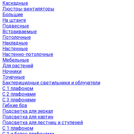
Каскадные
Люстры-вентиляторы
Большие
На штанге
Подвесные
Встраиваемые
Потолочные
Накладные
Настенные
Настенно-потолочные
Мебельные
Для растений
Ночники
Точечные
Бактерицидные светильники и облучатели
С 1 плафоном
С 2 плафонами
С 3 плафонами
Гибкие бра
Подсветка для зеркал
Подсветка для картин
Подсветка для лестниц и ступеней
С 1 плафоном
С 2 и более плафонами