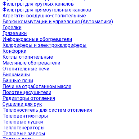
Фильтры для круглых каналов
Фильтры для прямоугольных каналов
Агрегаты воздушно-отопительные
Блоки коммутации и управления (Автоматика)
Горелки
Грязевики
Инфракрасные обогреватели
Калориферы и электрокалориферы
Конфорки
Котлы отопительные
Масляные обогреватели
Отопительные печи
Биокамины
Банные печи
Печи на отработанном масле
Полотенцесушители
Радиаторы отопления
Сушилки для рук
Теплоноситель для систем отопления
Тепловентиляторы
Тепловые пушки
Теплогенераторы
Тепловые завесы