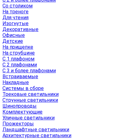
Со столиком
На треноге
Для чтения
Изогнутые
Декоративные
Офисные
Детские
На прищепке
На струбцине
С 1 плафоном
С 2 плафонами
С 3 и более плафонами
Встраиваемые
Накладные
Системы в сборе
Трековые светильники
Струнные светильники
Шинопроводы
Комплектующие
Уличные светильники
Прожекторы
Ландшафтные светильники
Архитектурные светильники