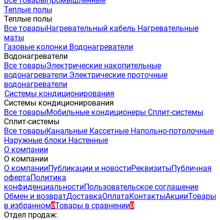
Все товары
Промышленные
Теплые полы
Теплые полы
Все товары
Нагревательный кабель
Нагревательные
маты
Газовые колонки
Водонагреватели
Водонагреватели
Все товары
Электрические накопительные
водонагреватели
Электрические проточные
водонагреватели
Системы кондиционирования
Системы кондиционирования
Все товары
Мобильные кондиционеры
Сплит-системы
Сплит-системы
Все товары
Канальные
Кассетные
Напольно-потолочные
Наружные блоки
Настенные
О компании
О компании
О компании
Публикации и новости
Реквизиты
Публичная
оферта
Политика
конфиденциальности
Пользовательское соглашение
Обмен и возврат
Доставка
Оплата
Контакты
Акции
Товары
в избранном
Товары в сравнении
0
0
Отдел продаж: