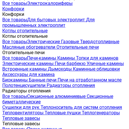
Все товары
Электрокалориферы
Конфорки
Конфорки
Все товары
Для бытовых электроплит
Для
промышленных электроплит
Котлы отопительные
Котлы отопительные
Все товары
Электрические
Газовые
Твердотопливные
Масляные обогреватели
Отопительные печи
Отопительные печи
Все товары
Печи-камины
Камины
Топки для каминов
Электрические камины
Печи барбекю
Уличные камины
Встроенные камины
Дымоходы
Каминные облицовки
Аксессуары для камина
Биокамины
Банные печи
Печи на отработанном масле
Полотенцесушители
Радиаторы отопления
Радиаторы отопления
Все товары
Секционные алюминиевые
Секционные
биметаллические
Сушилки для рук
Теплоноситель для систем отопления
Тепловентиляторы
Тепловые пушки
Теплогенераторы
Тепловые завесы
Тепловые завесы