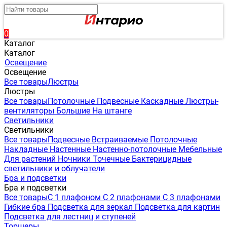
0
Каталог
Каталог
Освещение
Освещение
Все товары
Люстры
Люстры
Все товары
Потолочные
Подвесные
Каскадные
Люстры-
вентиляторы
Большие
На штанге
Светильники
Светильники
Все товары
Подвесные
Встраиваемые
Потолочные
Накладные
Настенные
Настенно-потолочные
Мебельные
Для растений
Ночники
Точечные
Бактерицидные
светильники и облучатели
Бра и подсветки
Бра и подсветки
Все товары
С 1 плафоном
С 2 плафонами
С 3 плафонами
Гибкие бра
Подсветка для зеркал
Подсветка для картин
Подсветка для лестниц и ступеней
Торшеры