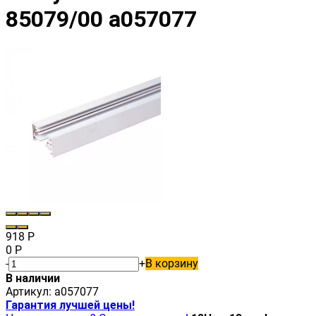
85079/00 a057077
918
Р
0
Р
-
+
В корзину
В наличии
Артикул:
a057077
Гарантия лучшей цены!