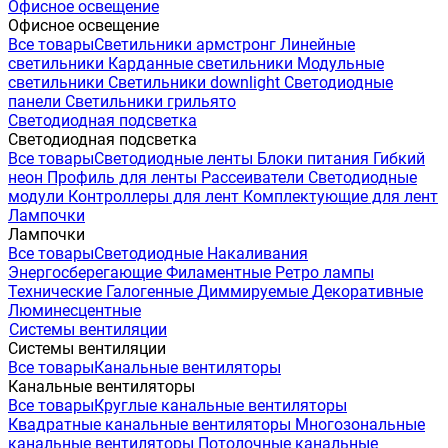
Офисное освещение
Офисное освещение
Все товары
Светильники армстронг
Линейные
светильники
Карданные светильники
Модульные
светильники
Светильники downlight
Светодиодные
панели
Светильники грильято
Светодиодная подсветка
Светодиодная подсветка
Все товары
Светодиодные ленты
Блоки питания
Гибкий
неон
Профиль для ленты
Рассеиватели
Светодиодные
модули
Контроллеры для лент
Комплектующие для лент
Лампочки
Лампочки
Все товары
Светодиодные
Накаливания
Энергосберегающие
Филаментные
Ретро лампы
Технические
Галогенные
Диммируемые
Декоративные
Люминесцентные
Системы вентиляции
Системы вентиляции
Все товары
Канальные вентиляторы
Канальные вентиляторы
Все товары
Круглые канальные вентиляторы
Квадратные канальные вентиляторы
Многозональные
канальные вентиляторы
Потолочные канальные