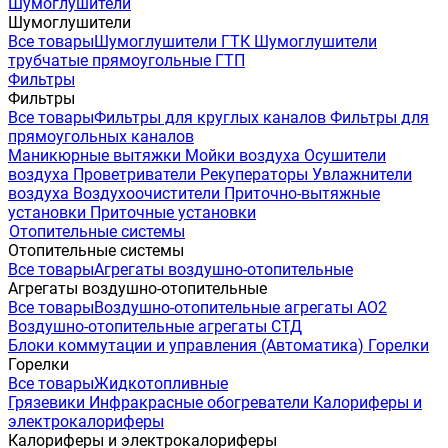
Шумоглушители
Шумоглушители
Все товары
Шумоглушители ГТК
Шумоглушители
трубчатые прямоугольные ГТП
Фильтры
Фильтры
Все товары
Фильтры для круглых каналов
Фильтры для
прямоугольных каналов
Маникюрные вытяжки
Мойки воздуха
Осушители
воздуха
Проветриватели
Рекуператоры
Увлажнители
воздуха
Воздухоочистители
Приточно-вытяжные
установки
Приточные установки
Отопительные системы
Отопительные системы
Все товары
Агрегаты воздушно-отопительные
Агрегаты воздушно-отопительные
Все товары
Воздушно-отопительные агрегаты АО2
Воздушно-отопительные агрегаты СТД
Блоки коммутации и управления (Автоматика)
Горелки
Горелки
Все товары
Жидкотопливные
Грязевики
Инфракрасные обогреватели
Калориферы и
электрокалориферы
Калориферы и электрокалориферы