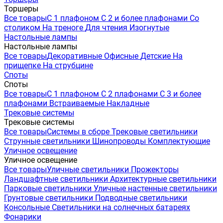
Торшеры
Все товары
С 1 плафоном
С 2 и более плафонами
Со
столиком
На треноге
Для чтения
Изогнутые
Настольные лампы
Настольные лампы
Все товары
Декоративные
Офисные
Детские
На
прищепке
На струбцине
Споты
Споты
Все товары
С 1 плафоном
С 2 плафонами
С 3 и более
плафонами
Встраиваемые
Накладные
Трековые системы
Трековые системы
Все товары
Системы в сборе
Трековые светильники
Струнные светильники
Шинопроводы
Комплектующие
Уличное освещение
Уличное освещение
Все товары
Уличные светильники
Прожекторы
Ландшафтные светильники
Архитектурные светильники
Парковые светильники
Уличные настенные светильники
Грунтовые светильники
Подводные светильники
Консольные
Светильники на солнечных батареях
Фонарики