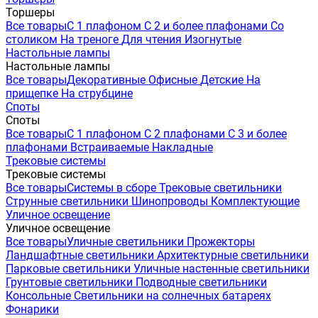
Торшеры
Все товары
С 1 плафоном
С 2 и более плафонами
Со
столиком
На треноге
Для чтения
Изогнутые
Настольные лампы
Настольные лампы
Все товары
Декоративные
Офисные
Детские
На
прищепке
На струбцине
Споты
Споты
Все товары
С 1 плафоном
С 2 плафонами
С 3 и более
плафонами
Встраиваемые
Накладные
Трековые системы
Трековые системы
Все товары
Системы в сборе
Трековые светильники
Струнные светильники
Шинопроводы
Комплектующие
Уличное освещение
Уличное освещение
Все товары
Уличные светильники
Прожекторы
Ландшафтные светильники
Архитектурные светильники
Парковые светильники
Уличные настенные светильники
Грунтовые светильники
Подводные светильники
Консольные
Светильники на солнечных батареях
Фонарики