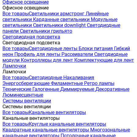
Офисное освещение
Офисное освещение
Все товары
Светильники армстронг
Линейные
светильники
Карданные светильники
Модульные
светильники
Светильники downlight
Светодиодные
панели
Светильники грильято
Светодиодная подсветка
Светодиодная подсветка
Все товары
Светодиодные ленты
Блоки питания
Гибкий
неон
Профиль для ленты
Рассеиватели
Светодиодные
модули
Контроллеры для лент
Комплектующие для лент
Лампочки
Лампочки
Все товары
Светодиодные
Накаливания
Энергосберегающие
Филаментные
Ретро лампы
Технические
Галогенные
Диммируемые
Декоративные
Люминесцентные
Системы вентиляции
Системы вентиляции
Все товары
Канальные вентиляторы
Канальные вентиляторы
Все товары
Круглые канальные вентиляторы
Квадратные канальные вентиляторы
Многозональные
канальные вентиляторы
Потолочные канальные