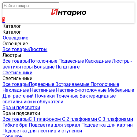
0
Каталог
Каталог
Освещение
Освещение
Все товары
Люстры
Люстры
Все товары
Потолочные
Подвесные
Каскадные
Люстры-
вентиляторы
Большие
На штанге
Светильники
Светильники
Все товары
Подвесные
Встраиваемые
Потолочные
Накладные
Настенные
Настенно-потолочные
Мебельные
Для растений
Ночники
Точечные
Бактерицидные
светильники и облучатели
Бра и подсветки
Бра и подсветки
Все товары
С 1 плафоном
С 2 плафонами
С 3 плафонами
Гибкие бра
Подсветка для зеркал
Подсветка для картин
Подсветка для лестниц и ступеней
Торшеры