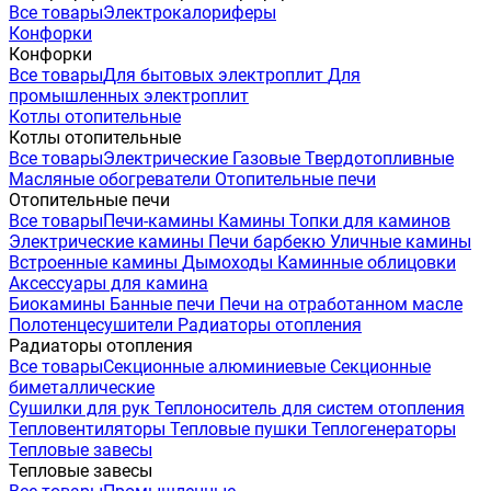
Все товары
Электрокалориферы
Конфорки
Конфорки
Все товары
Для бытовых электроплит
Для
промышленных электроплит
Котлы отопительные
Котлы отопительные
Все товары
Электрические
Газовые
Твердотопливные
Масляные обогреватели
Отопительные печи
Отопительные печи
Все товары
Печи-камины
Камины
Топки для каминов
Электрические камины
Печи барбекю
Уличные камины
Встроенные камины
Дымоходы
Каминные облицовки
Аксессуары для камина
Биокамины
Банные печи
Печи на отработанном масле
Полотенцесушители
Радиаторы отопления
Радиаторы отопления
Все товары
Секционные алюминиевые
Секционные
биметаллические
Сушилки для рук
Теплоноситель для систем отопления
Тепловентиляторы
Тепловые пушки
Теплогенераторы
Тепловые завесы
Тепловые завесы