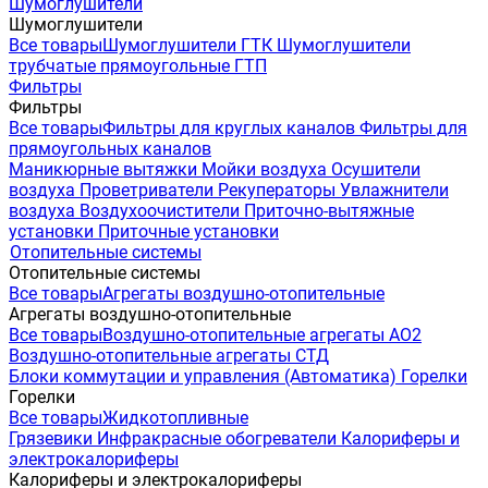
Шумоглушители
Шумоглушители
Все товары
Шумоглушители ГТК
Шумоглушители
трубчатые прямоугольные ГТП
Фильтры
Фильтры
Все товары
Фильтры для круглых каналов
Фильтры для
прямоугольных каналов
Маникюрные вытяжки
Мойки воздуха
Осушители
воздуха
Проветриватели
Рекуператоры
Увлажнители
воздуха
Воздухоочистители
Приточно-вытяжные
установки
Приточные установки
Отопительные системы
Отопительные системы
Все товары
Агрегаты воздушно-отопительные
Агрегаты воздушно-отопительные
Все товары
Воздушно-отопительные агрегаты АО2
Воздушно-отопительные агрегаты СТД
Блоки коммутации и управления (Автоматика)
Горелки
Горелки
Все товары
Жидкотопливные
Грязевики
Инфракрасные обогреватели
Калориферы и
электрокалориферы
Калориферы и электрокалориферы