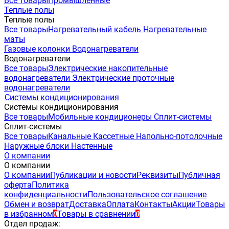
Все товары
Промышленные
Теплые полы
Теплые полы
Все товары
Нагревательный кабель
Нагревательные
маты
Газовые колонки
Водонагреватели
Водонагреватели
Все товары
Электрические накопительные
водонагреватели
Электрические проточные
водонагреватели
Системы кондиционирования
Системы кондиционирования
Все товары
Мобильные кондиционеры
Сплит-системы
Сплит-системы
Все товары
Канальные
Кассетные
Напольно-потолочные
Наружные блоки
Настенные
О компании
О компании
О компании
Публикации и новости
Реквизиты
Публичная
оферта
Политика
конфиденциальности
Пользовательское соглашение
Обмен и возврат
Доставка
Оплата
Контакты
Акции
Товары
в избранном
Товары в сравнении
0
0
Отдел продаж: