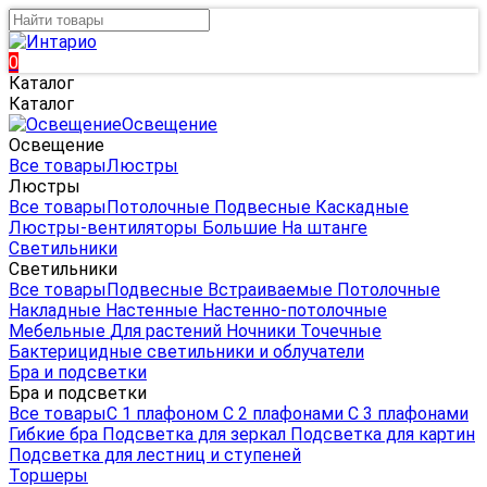
0
Каталог
Каталог
Освещение
Освещение
Все товары
Люстры
Люстры
Все товары
Потолочные
Подвесные
Каскадные
Люстры-вентиляторы
Большие
На штанге
Светильники
Светильники
Все товары
Подвесные
Встраиваемые
Потолочные
Накладные
Настенные
Настенно-потолочные
Мебельные
Для растений
Ночники
Точечные
Бактерицидные светильники и облучатели
Бра и подсветки
Бра и подсветки
Все товары
С 1 плафоном
С 2 плафонами
С 3 плафонами
Гибкие бра
Подсветка для зеркал
Подсветка для картин
Подсветка для лестниц и ступеней
Торшеры