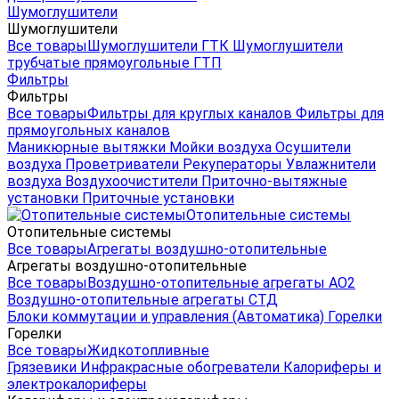
Шумоглушители
Шумоглушители
Все товары
Шумоглушители ГТК
Шумоглушители
трубчатые прямоугольные ГТП
Фильтры
Фильтры
Все товары
Фильтры для круглых каналов
Фильтры для
прямоугольных каналов
Маникюрные вытяжки
Мойки воздуха
Осушители
воздуха
Проветриватели
Рекуператоры
Увлажнители
воздуха
Воздухоочистители
Приточно-вытяжные
установки
Приточные установки
Отопительные системы
Отопительные системы
Все товары
Агрегаты воздушно-отопительные
Агрегаты воздушно-отопительные
Все товары
Воздушно-отопительные агрегаты АО2
Воздушно-отопительные агрегаты СТД
Блоки коммутации и управления (Автоматика)
Горелки
Горелки
Все товары
Жидкотопливные
Грязевики
Инфракрасные обогреватели
Калориферы и
электрокалориферы