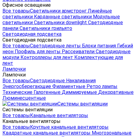
Офисное освещение
Все товары
Светильники армстронг
Линейные
светильники
Карданные светильники
Модульные
светильники
Светильники downlight
Светодиодные
панели
Светильники грильято
Светодиодная подсветка
Светодиодная подсветка
Все товары
Светодиодные ленты
Блоки питания
Гибкий
неон
Профиль для ленты
Рассеиватели
Светодиодные
модули
Контроллеры для лент
Комплектующие для
лент
Лампочки
Лампочки
Все товары
Светодиодные
Накаливания
Энергосберегающие
Филаментные
Ретро лампы
Технические
Галогенные
Диммируемые
Декоративные
Люминесцентные
Системы вентиляции
Системы вентиляции
Все товары
Канальные вентиляторы
Канальные вентиляторы
Все товары
Круглые канальные вентиляторы
Квадратные канальные вентиляторы
Многозональные