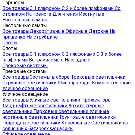
Торшеры
Все товары
С 1 плафоном
С 2 и более плафонами
Со
столиком
На треноге
Для чтения
Изогнутые
Настольные лампы
Настольные лампы
Все товары
Декоративные
Офисные
Детские
На
прищепке
На струбцине
Споты
Споты
Все товары
С 1 плафоном
С 2 плафонами
С 3 и более
плафонами
Встраиваемые
Накладные
Трековые системы
Трековые системы
Все товары
Системы в сборе
Трековые светильники
Струнные светильники
Шинопроводы
Комплектующие
Уличное освещение
Уличное освещение
Все товары
Уличные светильники
Прожекторы
Ландшафтные светильники
Архитектурные
светильники
Парковые светильники
Уличные
настенные светильники
Грунтовые светильники
Подводные светильники
Консольные
Светильники на
солнечных батареях
Фонарики
Офисное освещение