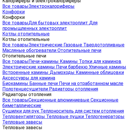
Калориферы и электрокалориферы
Все товары
Электрокалориферы
Конфорки
Конфорки
Все товары
Для бытовых электроплит
Для
промышленных электроплит
Котлы отопительные
Котлы отопительные
Все товары
Электрические
Газовые
Твердотопливные
Масляные обогреватели
Отопительные печи
Отопительные печи
Все товары
Печи-камины
Камины
Топки для каминов
Электрические камины
Печи барбекю
Уличные камины
Встроенные камины
Дымоходы
Каминные облицовки
Аксессуары для камина
Биокамины
Банные печи
Печи на отработанном масле
Полотенцесушители
Радиаторы отопления
Радиаторы отопления
Все товары
Секционные алюминиевые
Секционные
биметаллические
Сушилки для рук
Теплоноситель для систем отопления
Тепловентиляторы
Тепловые пушки
Теплогенераторы
Тепловые завесы
Тепловые завесы