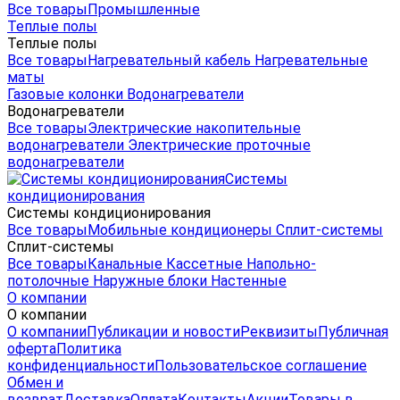
Все товары
Промышленные
Теплые полы
Теплые полы
Все товары
Нагревательный кабель
Нагревательные
маты
Газовые колонки
Водонагреватели
Водонагреватели
Все товары
Электрические накопительные
водонагреватели
Электрические проточные
водонагреватели
Системы
кондиционирования
Системы кондиционирования
Все товары
Мобильные кондиционеры
Сплит-системы
Сплит-системы
Все товары
Канальные
Кассетные
Напольно-
потолочные
Наружные блоки
Настенные
О компании
О компании
О компании
Публикации и новости
Реквизиты
Публичная
оферта
Политика
конфиденциальности
Пользовательское соглашение
Обмен и
возврат
Доставка
Оплата
Контакты
Акции
Товары в