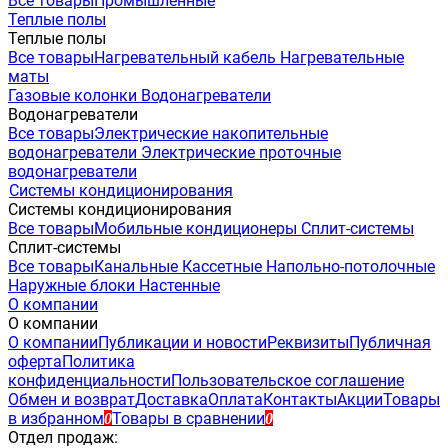
Все товары
Промышленные
Теплые полы
Теплые полы
Все товары
Нагревательный кабель
Нагревательные
маты
Газовые колонки
Водонагреватели
Водонагреватели
Все товары
Электрические накопительные
водонагреватели
Электрические проточные
водонагреватели
Системы кондиционирования
Системы кондиционирования
Все товары
Мобильные кондиционеры
Сплит-системы
Сплит-системы
Все товары
Канальные
Кассетные
Напольно-потолочные
Наружные блоки
Настенные
О компании
О компании
О компании
Публикации и новости
Реквизиты
Публичная
оферта
Политика
конфиденциальности
Пользовательское соглашение
Обмен и возврат
Доставка
Оплата
Контакты
Акции
Товары
в избранном
Товары в сравнении
0
0
Отдел продаж: