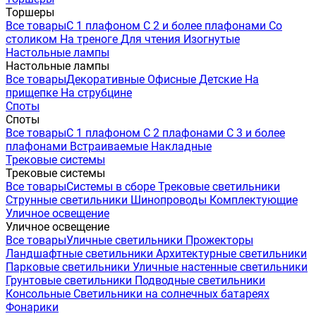
Торшеры
Все товары
С 1 плафоном
С 2 и более плафонами
Со
столиком
На треноге
Для чтения
Изогнутые
Настольные лампы
Настольные лампы
Все товары
Декоративные
Офисные
Детские
На
прищепке
На струбцине
Споты
Споты
Все товары
С 1 плафоном
С 2 плафонами
С 3 и более
плафонами
Встраиваемые
Накладные
Трековые системы
Трековые системы
Все товары
Системы в сборе
Трековые светильники
Струнные светильники
Шинопроводы
Комплектующие
Уличное освещение
Уличное освещение
Все товары
Уличные светильники
Прожекторы
Ландшафтные светильники
Архитектурные светильники
Парковые светильники
Уличные настенные светильники
Грунтовые светильники
Подводные светильники
Консольные
Светильники на солнечных батареях
Фонарики