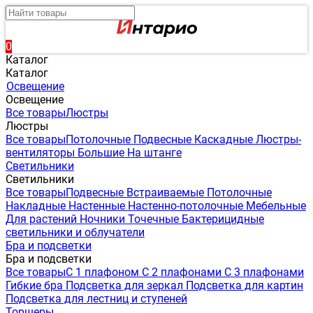
0
Каталог
Каталог
Освещение
Освещение
Все товары
Люстры
Люстры
Все товары
Потолочные
Подвесные
Каскадные
Люстры-
вентиляторы
Большие
На штанге
Светильники
Светильники
Все товары
Подвесные
Встраиваемые
Потолочные
Накладные
Настенные
Настенно-потолочные
Мебельные
Для растений
Ночники
Точечные
Бактерицидные
светильники и облучатели
Бра и подсветки
Бра и подсветки
Все товары
С 1 плафоном
С 2 плафонами
С 3 плафонами
Гибкие бра
Подсветка для зеркал
Подсветка для картин
Подсветка для лестниц и ступеней
Торшеры