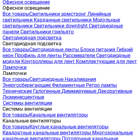
Офисное освещение
Офисное освещение
Все товары
Светильники армстронг
Линейные
светильники
Карданные светильники
Модульные
светильники
Светильники downlight
Светодиодные
панели
Светильники грильято
Светодиодная подсветка
Светодиодная подсветка
Все товары
Светодиодные ленты
Блоки питания
Гибкий
неон
Профиль для ленты
Рассеиватели
Светодиодные
модули
Контроллеры для лент
Комплектующие для лент
Лампочки
Лампочки
Все товары
Светодиодные
Накаливания
Энергосберегающие
Филаментные
Ретро лампы
Технические
Галогенные
Диммируемые
Декоративные
Люминесцентные
Системы вентиляции
Системы вентиляции
Все товары
Канальные вентиляторы
Канальные вентиляторы
Все товары
Круглые канальные вентиляторы
Квадратные канальные вентиляторы
Многозональные
канальные вентиляторы
Потолочные канальные