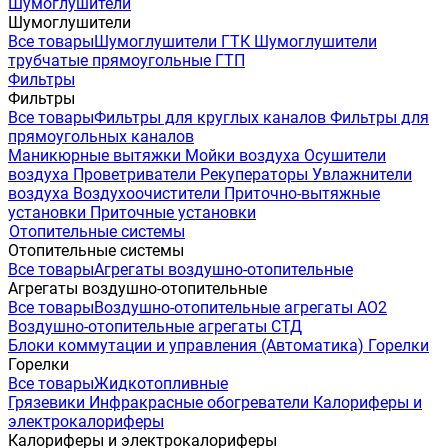
Шумоглушители
Шумоглушители
Все товары
Шумоглушители ГТК
Шумоглушители
трубчатые прямоугольные ГТП
Фильтры
Фильтры
Все товары
Фильтры для круглых каналов
Фильтры для
прямоугольных каналов
Маникюрные вытяжки
Мойки воздуха
Осушители
воздуха
Проветриватели
Рекуператоры
Увлажнители
воздуха
Воздухоочистители
Приточно-вытяжные
установки
Приточные установки
Отопительные системы
Отопительные системы
Все товары
Агрегаты воздушно-отопительные
Агрегаты воздушно-отопительные
Все товары
Воздушно-отопительные агрегаты АО2
Воздушно-отопительные агрегаты СТД
Блоки коммутации и управления (Автоматика)
Горелки
Горелки
Все товары
Жидкотопливные
Грязевики
Инфракрасные обогреватели
Калориферы и
электрокалориферы
Калориферы и электрокалориферы