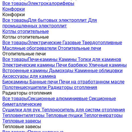
Все товары
Электрокалориферы
Конфорки
Конфорки
Все товары
Для бытовых электроплит
Для
промышленных электроплит
Котлы отопительные
Котлы отопительные
Все товары
Электрические
Газовые
Твердотопливные
Масляные обогреватели
Отопительные печи
Отопительные печи
Все товары
Печи-камины
Камины
Топки для каминов
Электрические камины
Печи барбекю
Уличные камины
Встроенные камины
Дымоходы
Каминные облицовки
Аксессуары для камина
Биокамины
Банные печи
Печи на отработанном масле
Полотенцесушители
Радиаторы отопления
Радиаторы отопления
Все товары
Секционные алюминиевые
Секционные
биметаллические
Сушилки для рук
Теплоноситель для систем отопления
Тепловентиляторы
Тепловые пушки
Теплогенераторы
Тепловые завесы
Тепловые завесы