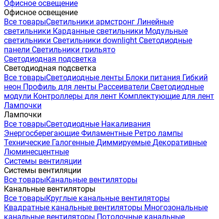
Офисное освещение
Офисное освещение
Все товары
Светильники армстронг
Линейные
светильники
Карданные светильники
Модульные
светильники
Светильники downlight
Светодиодные
панели
Светильники грильято
Светодиодная подсветка
Светодиодная подсветка
Все товары
Светодиодные ленты
Блоки питания
Гибкий
неон
Профиль для ленты
Рассеиватели
Светодиодные
модули
Контроллеры для лент
Комплектующие для лент
Лампочки
Лампочки
Все товары
Светодиодные
Накаливания
Энергосберегающие
Филаментные
Ретро лампы
Технические
Галогенные
Диммируемые
Декоративные
Люминесцентные
Системы вентиляции
Системы вентиляции
Все товары
Канальные вентиляторы
Канальные вентиляторы
Все товары
Круглые канальные вентиляторы
Квадратные канальные вентиляторы
Многозональные
канальные вентиляторы
Потолочные канальные