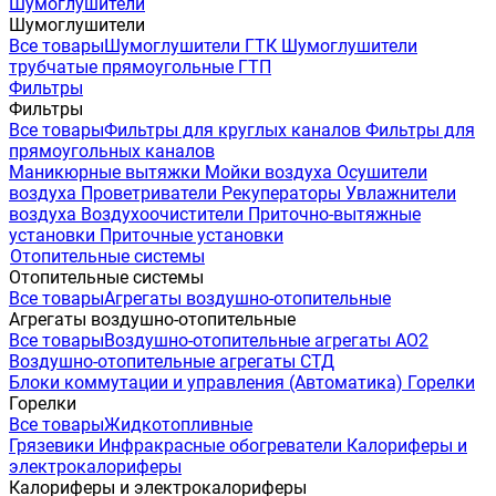
Шумоглушители
Шумоглушители
Все товары
Шумоглушители ГТК
Шумоглушители
трубчатые прямоугольные ГТП
Фильтры
Фильтры
Все товары
Фильтры для круглых каналов
Фильтры для
прямоугольных каналов
Маникюрные вытяжки
Мойки воздуха
Осушители
воздуха
Проветриватели
Рекуператоры
Увлажнители
воздуха
Воздухоочистители
Приточно-вытяжные
установки
Приточные установки
Отопительные системы
Отопительные системы
Все товары
Агрегаты воздушно-отопительные
Агрегаты воздушно-отопительные
Все товары
Воздушно-отопительные агрегаты АО2
Воздушно-отопительные агрегаты СТД
Блоки коммутации и управления (Автоматика)
Горелки
Горелки
Все товары
Жидкотопливные
Грязевики
Инфракрасные обогреватели
Калориферы и
электрокалориферы
Калориферы и электрокалориферы