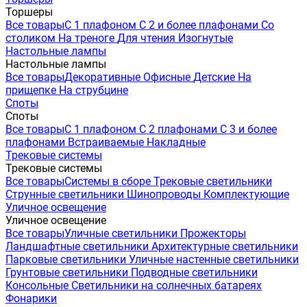
Торшеры
Все товары
С 1 плафоном
С 2 и более плафонами
Со
столиком
На треноге
Для чтения
Изогнутые
Настольные лампы
Настольные лампы
Все товары
Декоративные
Офисные
Детские
На
прищепке
На струбцине
Споты
Споты
Все товары
С 1 плафоном
С 2 плафонами
С 3 и более
плафонами
Встраиваемые
Накладные
Трековые системы
Трековые системы
Все товары
Системы в сборе
Трековые светильники
Струнные светильники
Шинопроводы
Комплектующие
Уличное освещение
Уличное освещение
Все товары
Уличные светильники
Прожекторы
Ландшафтные светильники
Архитектурные светильники
Парковые светильники
Уличные настенные светильники
Грунтовые светильники
Подводные светильники
Консольные
Светильники на солнечных батареях
Фонарики