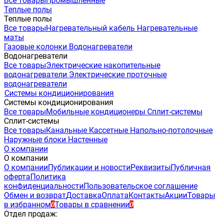
Все товары
Промышленные
Теплые полы
Теплые полы
Все товары
Нагревательный кабель
Нагревательные
маты
Газовые колонки
Водонагреватели
Водонагреватели
Все товары
Электрические накопительные
водонагреватели
Электрические проточные
водонагреватели
Системы кондиционирования
Системы кондиционирования
Все товары
Мобильные кондиционеры
Сплит-системы
Сплит-системы
Все товары
Канальные
Кассетные
Напольно-потолочные
Наружные блоки
Настенные
О компании
О компании
О компании
Публикации и новости
Реквизиты
Публичная
оферта
Политика
конфиденциальности
Пользовательское соглашение
Обмен и возврат
Доставка
Оплата
Контакты
Акции
Товары
в избранном
Товары в сравнении
0
0
Отдел продаж: