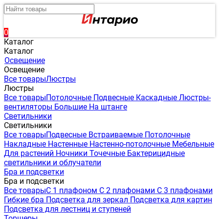
0
Каталог
Каталог
Освещение
Освещение
Все товары
Люстры
Люстры
Все товары
Потолочные
Подвесные
Каскадные
Люстры-
вентиляторы
Большие
На штанге
Светильники
Светильники
Все товары
Подвесные
Встраиваемые
Потолочные
Накладные
Настенные
Настенно-потолочные
Мебельные
Для растений
Ночники
Точечные
Бактерицидные
светильники и облучатели
Бра и подсветки
Бра и подсветки
Все товары
С 1 плафоном
С 2 плафонами
С 3 плафонами
Гибкие бра
Подсветка для зеркал
Подсветка для картин
Подсветка для лестниц и ступеней
Торшеры