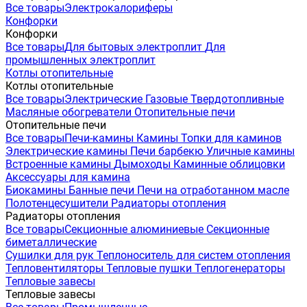
Все товары
Электрокалориферы
Конфорки
Конфорки
Все товары
Для бытовых электроплит
Для
промышленных электроплит
Котлы отопительные
Котлы отопительные
Все товары
Электрические
Газовые
Твердотопливные
Масляные обогреватели
Отопительные печи
Отопительные печи
Все товары
Печи-камины
Камины
Топки для каминов
Электрические камины
Печи барбекю
Уличные камины
Встроенные камины
Дымоходы
Каминные облицовки
Аксессуары для камина
Биокамины
Банные печи
Печи на отработанном масле
Полотенцесушители
Радиаторы отопления
Радиаторы отопления
Все товары
Секционные алюминиевые
Секционные
биметаллические
Сушилки для рук
Теплоноситель для систем отопления
Тепловентиляторы
Тепловые пушки
Теплогенераторы
Тепловые завесы
Тепловые завесы