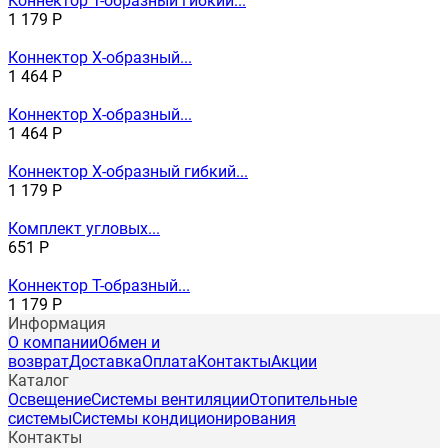
Коннектор Т-образный гибкий...
1 179
Р
Коннектор X-образный...
1 464
Р
Коннектор X-образный...
1 464
Р
Коннектор X-образный гибкий...
1 179
Р
Комплект угловых...
651
Р
Коннектор T-образный...
1 179
Р
Информация
О компании
Обмен и
возврат
Доставка
Оплата
Контакты
Акции
Каталог
Освещение
Системы вентиляции
Отопительные
системы
Системы кондиционирования
Контакты