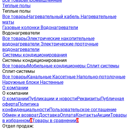
Все товары
Промышленные
Теплые полы
Теплые полы
Все товары
Нагревательный кабель
Нагревательные
маты
Газовые колонки
Водонагреватели
Водонагреватели
Все товары
Электрические накопительные
водонагреватели
Электрические проточные
водонагреватели
Системы кондиционирования
Системы кондиционирования
Все товары
Мобильные кондиционеры
Сплит-системы
Сплит-системы
Все товары
Канальные
Кассетные
Напольно-потолочные
Наружные блоки
Настенные
О компании
О компании
О компании
Публикации и новости
Реквизиты
Публичная
оферта
Политика
конфиденциальности
Пользовательское соглашение
Обмен и возврат
Доставка
Оплата
Контакты
Акции
Товары
в избранном
Товары в сравнении
0
0
Отдел продаж: