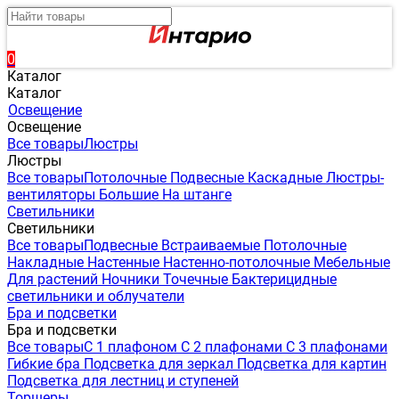
0
Каталог
Каталог
Освещение
Освещение
Все товары
Люстры
Люстры
Все товары
Потолочные
Подвесные
Каскадные
Люстры-
вентиляторы
Большие
На штанге
Светильники
Светильники
Все товары
Подвесные
Встраиваемые
Потолочные
Накладные
Настенные
Настенно-потолочные
Мебельные
Для растений
Ночники
Точечные
Бактерицидные
светильники и облучатели
Бра и подсветки
Бра и подсветки
Все товары
С 1 плафоном
С 2 плафонами
С 3 плафонами
Гибкие бра
Подсветка для зеркал
Подсветка для картин
Подсветка для лестниц и ступеней
Торшеры