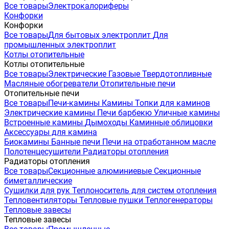
Все товары
Электрокалориферы
Конфорки
Конфорки
Все товары
Для бытовых электроплит
Для
промышленных электроплит
Котлы отопительные
Котлы отопительные
Все товары
Электрические
Газовые
Твердотопливные
Масляные обогреватели
Отопительные печи
Отопительные печи
Все товары
Печи-камины
Камины
Топки для каминов
Электрические камины
Печи барбекю
Уличные камины
Встроенные камины
Дымоходы
Каминные облицовки
Аксессуары для камина
Биокамины
Банные печи
Печи на отработанном масле
Полотенцесушители
Радиаторы отопления
Радиаторы отопления
Все товары
Секционные алюминиевые
Секционные
биметаллические
Сушилки для рук
Теплоноситель для систем отопления
Тепловентиляторы
Тепловые пушки
Теплогенераторы
Тепловые завесы
Тепловые завесы