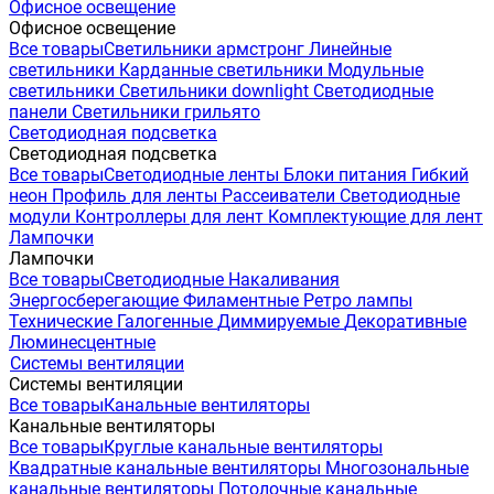
Офисное освещение
Офисное освещение
Все товары
Светильники армстронг
Линейные
светильники
Карданные светильники
Модульные
светильники
Светильники downlight
Светодиодные
панели
Светильники грильято
Светодиодная подсветка
Светодиодная подсветка
Все товары
Светодиодные ленты
Блоки питания
Гибкий
неон
Профиль для ленты
Рассеиватели
Светодиодные
модули
Контроллеры для лент
Комплектующие для лент
Лампочки
Лампочки
Все товары
Светодиодные
Накаливания
Энергосберегающие
Филаментные
Ретро лампы
Технические
Галогенные
Диммируемые
Декоративные
Люминесцентные
Системы вентиляции
Системы вентиляции
Все товары
Канальные вентиляторы
Канальные вентиляторы
Все товары
Круглые канальные вентиляторы
Квадратные канальные вентиляторы
Многозональные
канальные вентиляторы
Потолочные канальные