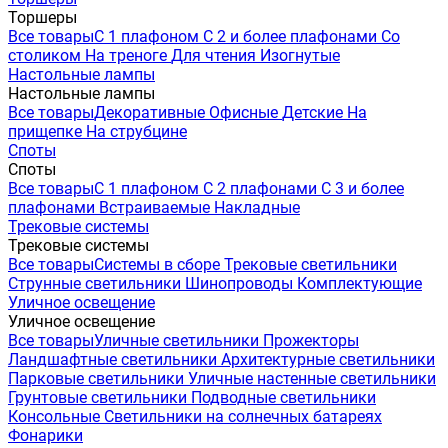
Торшеры
Все товары
С 1 плафоном
С 2 и более плафонами
Со
столиком
На треноге
Для чтения
Изогнутые
Настольные лампы
Настольные лампы
Все товары
Декоративные
Офисные
Детские
На
прищепке
На струбцине
Споты
Споты
Все товары
С 1 плафоном
С 2 плафонами
С 3 и более
плафонами
Встраиваемые
Накладные
Трековые системы
Трековые системы
Все товары
Системы в сборе
Трековые светильники
Струнные светильники
Шинопроводы
Комплектующие
Уличное освещение
Уличное освещение
Все товары
Уличные светильники
Прожекторы
Ландшафтные светильники
Архитектурные светильники
Парковые светильники
Уличные настенные светильники
Грунтовые светильники
Подводные светильники
Консольные
Светильники на солнечных батареях
Фонарики