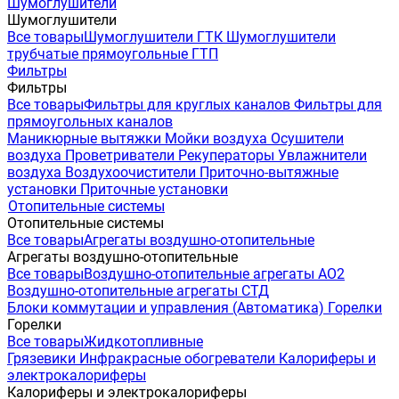
Шумоглушители
Шумоглушители
Все товары
Шумоглушители ГТК
Шумоглушители
трубчатые прямоугольные ГТП
Фильтры
Фильтры
Все товары
Фильтры для круглых каналов
Фильтры для
прямоугольных каналов
Маникюрные вытяжки
Мойки воздуха
Осушители
воздуха
Проветриватели
Рекуператоры
Увлажнители
воздуха
Воздухоочистители
Приточно-вытяжные
установки
Приточные установки
Отопительные системы
Отопительные системы
Все товары
Агрегаты воздушно-отопительные
Агрегаты воздушно-отопительные
Все товары
Воздушно-отопительные агрегаты АО2
Воздушно-отопительные агрегаты СТД
Блоки коммутации и управления (Автоматика)
Горелки
Горелки
Все товары
Жидкотопливные
Грязевики
Инфракрасные обогреватели
Калориферы и
электрокалориферы
Калориферы и электрокалориферы