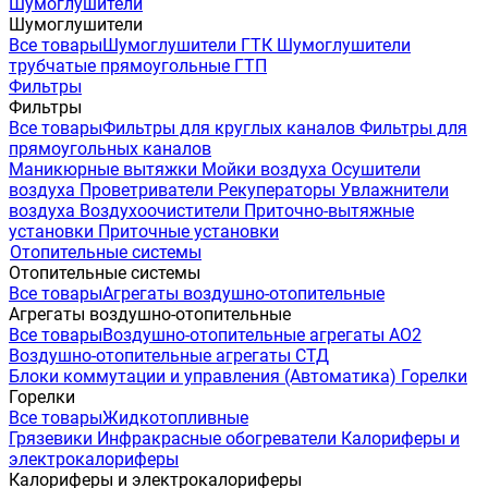
Шумоглушители
Шумоглушители
Все товары
Шумоглушители ГТК
Шумоглушители
трубчатые прямоугольные ГТП
Фильтры
Фильтры
Все товары
Фильтры для круглых каналов
Фильтры для
прямоугольных каналов
Маникюрные вытяжки
Мойки воздуха
Осушители
воздуха
Проветриватели
Рекуператоры
Увлажнители
воздуха
Воздухоочистители
Приточно-вытяжные
установки
Приточные установки
Отопительные системы
Отопительные системы
Все товары
Агрегаты воздушно-отопительные
Агрегаты воздушно-отопительные
Все товары
Воздушно-отопительные агрегаты АО2
Воздушно-отопительные агрегаты СТД
Блоки коммутации и управления (Автоматика)
Горелки
Горелки
Все товары
Жидкотопливные
Грязевики
Инфракрасные обогреватели
Калориферы и
электрокалориферы
Калориферы и электрокалориферы