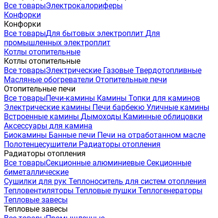
Все товары
Электрокалориферы
Конфорки
Конфорки
Все товары
Для бытовых электроплит
Для
промышленных электроплит
Котлы отопительные
Котлы отопительные
Все товары
Электрические
Газовые
Твердотопливные
Масляные обогреватели
Отопительные печи
Отопительные печи
Все товары
Печи-камины
Камины
Топки для каминов
Электрические камины
Печи барбекю
Уличные камины
Встроенные камины
Дымоходы
Каминные облицовки
Аксессуары для камина
Биокамины
Банные печи
Печи на отработанном масле
Полотенцесушители
Радиаторы отопления
Радиаторы отопления
Все товары
Секционные алюминиевые
Секционные
биметаллические
Сушилки для рук
Теплоноситель для систем отопления
Тепловентиляторы
Тепловые пушки
Теплогенераторы
Тепловые завесы
Тепловые завесы