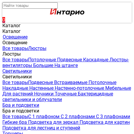
0
Каталог
Каталог
Освещение
Освещение
Все товары
Люстры
Люстры
Все товары
Потолочные
Подвесные
Каскадные
Люстры-
вентиляторы
Большие
На штанге
Светильники
Светильники
Все товары
Подвесные
Встраиваемые
Потолочные
Накладные
Настенные
Настенно-потолочные
Мебельные
Для растений
Ночники
Точечные
Бактерицидные
светильники и облучатели
Бра и подсветки
Бра и подсветки
Все товары
С 1 плафоном
С 2 плафонами
С 3 плафонами
Гибкие бра
Подсветка для зеркал
Подсветка для картин
Подсветка для лестниц и ступеней
Торшеры