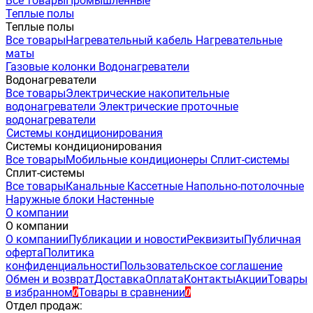
Все товары
Промышленные
Теплые полы
Теплые полы
Все товары
Нагревательный кабель
Нагревательные
маты
Газовые колонки
Водонагреватели
Водонагреватели
Все товары
Электрические накопительные
водонагреватели
Электрические проточные
водонагреватели
Системы кондиционирования
Системы кондиционирования
Все товары
Мобильные кондиционеры
Сплит-системы
Сплит-системы
Все товары
Канальные
Кассетные
Напольно-потолочные
Наружные блоки
Настенные
О компании
О компании
О компании
Публикации и новости
Реквизиты
Публичная
оферта
Политика
конфиденциальности
Пользовательское соглашение
Обмен и возврат
Доставка
Оплата
Контакты
Акции
Товары
в избранном
Товары в сравнении
0
0
Отдел продаж: