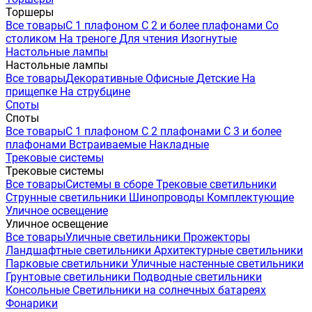
Торшеры
Все товары
С 1 плафоном
С 2 и более плафонами
Со
столиком
На треноге
Для чтения
Изогнутые
Настольные лампы
Настольные лампы
Все товары
Декоративные
Офисные
Детские
На
прищепке
На струбцине
Споты
Споты
Все товары
С 1 плафоном
С 2 плафонами
С 3 и более
плафонами
Встраиваемые
Накладные
Трековые системы
Трековые системы
Все товары
Системы в сборе
Трековые светильники
Струнные светильники
Шинопроводы
Комплектующие
Уличное освещение
Уличное освещение
Все товары
Уличные светильники
Прожекторы
Ландшафтные светильники
Архитектурные светильники
Парковые светильники
Уличные настенные светильники
Грунтовые светильники
Подводные светильники
Консольные
Светильники на солнечных батареях
Фонарики