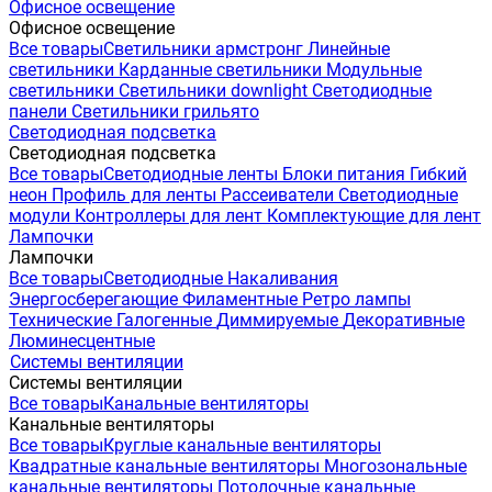
Офисное освещение
Офисное освещение
Все товары
Светильники армстронг
Линейные
светильники
Карданные светильники
Модульные
светильники
Светильники downlight
Светодиодные
панели
Светильники грильято
Светодиодная подсветка
Светодиодная подсветка
Все товары
Светодиодные ленты
Блоки питания
Гибкий
неон
Профиль для ленты
Рассеиватели
Светодиодные
модули
Контроллеры для лент
Комплектующие для лент
Лампочки
Лампочки
Все товары
Светодиодные
Накаливания
Энергосберегающие
Филаментные
Ретро лампы
Технические
Галогенные
Диммируемые
Декоративные
Люминесцентные
Системы вентиляции
Системы вентиляции
Все товары
Канальные вентиляторы
Канальные вентиляторы
Все товары
Круглые канальные вентиляторы
Квадратные канальные вентиляторы
Многозональные
канальные вентиляторы
Потолочные канальные