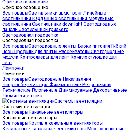
Офисное освещение
Офисное освещение
Все товары
Светильники армстронг
Линейные
светильники
Карданные светильники
Модульные
светильники
Светильники downlight
Светодиодные
панели
Светильники грильято
Светодиодная подсветка
Светодиодная подсветка
Все товары
Светодиодные ленты
Блоки питания
Гибкий
неон
Профиль для ленты
Рассеиватели
Светодиодные
модули
Контроллеры для лент
Комплектующие для
лент
Лампочки
Лампочки
Все товары
Светодиодные
Накаливания
Энергосберегающие
Филаментные
Ретро лампы
Технические
Галогенные
Диммируемые
Декоративные
Люминесцентные
Системы вентиляции
Системы вентиляции
Все товары
Канальные вентиляторы
Канальные вентиляторы
Все товары
Круглые канальные вентиляторы
Квадратные канальные вентиляторы
Многозональные