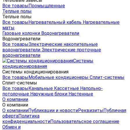
Тепловые завесы
Все товары
Промышленные
Теплые полы
Теплые полы
Все товары
Нагревательный кабель
Нагревательные
маты
Газовые колонки
Водонагреватели
Водонагреватели
Все товары
Электрические накопительные
водонагреватели
Электрические проточные
водонагреватели
Системы
кондиционирования
Системы кондиционирования
Все товары
Мобильные кондиционеры
Сплит-системы
Сплит-системы
Все товары
Канальные
Кассетные
Напольно-
потолочные
Наружные блоки
Настенные
О компании
О компании
О компании
Публикации и новости
Реквизиты
Публичная
оферта
Политика
конфиденциальности
Пользовательское соглашение
Обмен и