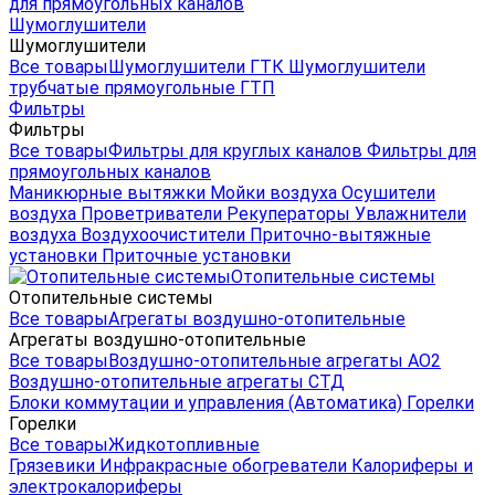
для прямоугольных каналов
Шумоглушители
Шумоглушители
Все товары
Шумоглушители ГТК
Шумоглушители
трубчатые прямоугольные ГТП
Фильтры
Фильтры
Все товары
Фильтры для круглых каналов
Фильтры для
прямоугольных каналов
Маникюрные вытяжки
Мойки воздуха
Осушители
воздуха
Проветриватели
Рекуператоры
Увлажнители
воздуха
Воздухоочистители
Приточно-вытяжные
установки
Приточные установки
Отопительные системы
Отопительные системы
Все товары
Агрегаты воздушно-отопительные
Агрегаты воздушно-отопительные
Все товары
Воздушно-отопительные агрегаты АО2
Воздушно-отопительные агрегаты СТД
Блоки коммутации и управления (Автоматика)
Горелки
Горелки
Все товары
Жидкотопливные
Грязевики
Инфракрасные обогреватели
Калориферы и
электрокалориферы