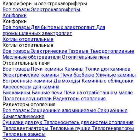
Калориферы и электрокалориферы
Все товары
Электрокалориферы
Конфорки
Конфорки
Все товары
Для бытовых электроплит
Для
промышленных электроплит
Котлы отопительные
Котлы отопительные
Все товары
Электрические
Газовые
Твердотопливные
Масляные обогреватели
Отопительные печи
Отопительные печи
Все товары
Печи-камины
Камины
Топки для каминов
Электрические камины
Печи барбекю
Уличные камины
Встроенные камины
Дымоходы
Каминные облицовки
Аксессуары для камина
Биокамины
Банные печи
Печи на отработанном масле
Полотенцесушители
Радиаторы отопления
Радиаторы отопления
Все товары
Секционные алюминиевые
Секционные
биметаллические
Сушилки для рук
Теплоноситель для систем отопления
Тепловентиляторы
Тепловые пушки
Теплогенераторы
Тепловые завесы