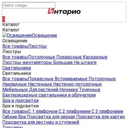
0
Каталог
Каталог
Освещение
Освещение
Все товары
Люстры
Люстры
Все товары
Потолочные
Подвесные
Каскадные
Люстры-вентиляторы
Большие
На штанге
Светильники
Светильники
Все товары
Подвесные
Встраиваемые
Потолочные
Накладные
Настенные
Настенно-потолочные
Мебельные
Для растений
Ночники
Точечные
Бактерицидные светильники и облучатели
Бра и подсветки
Бра и подсветки
Все товары
С 1 плафоном
С 2 плафонами
С 3 плафонами
Гибкие бра
Подсветка для зеркал
Подсветка для картин
Подсветка для лестниц и ступеней
Торшеры