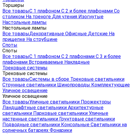
Торшеры
Все товары
С 1 плафоном
С 2 и более плафонами
Со
столиком
На треноге
Для чтения
Изогнутые
Настольные лампы
Настольные лампы
Все товары
Декоративные
Офисные
Детские
На
прищепке
На струбцине
Споты
Споты
Все товары
С 1 плафоном
С 2 плафонами
С 3 и более
плафонами
Встраиваемые
Накладные
Трековые системы
Трековые системы
Все товары
Системы в сборе
Трековые светильники
Струнные светильники
Шинопроводы
Комплектующие
Уличное освещение
Уличное освещение
Все товары
Уличные светильники
Прожекторы
Ландшафтные светильники
Архитектурные
светильники
Парковые светильники
Уличные
настенные светильники
Грунтовые светильники
Подводные светильники
Консольные
Светильники на
солнечных батареях
Фонарики