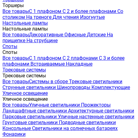
Торшеры
Все товары
С 1 плафоном
С 2 и более плафонами
Со
столиком
На треноге
Для чтения
Изогнутые
Настольные лампы
Настольные лампы
Все товары
Декоративные
Офисные
Детские
На
прищепке
На струбцине
Споты
Споты
Все товары
С 1 плафоном
С 2 плафонами
С 3 и более
плафонами
Встраиваемые
Накладные
Трековые системы
Трековые системы
Все товары
Системы в сборе
Трековые светильники
Струнные светильники
Шинопроводы
Комплектующие
Уличное освещение
Уличное освещение
Все товары
Уличные светильники
Прожекторы
Ландшафтные светильники
Архитектурные светильники
Парковые светильники
Уличные настенные светильники
Грунтовые светильники
Подводные светильники
Консольные
Светильники на солнечных батареях
Фонарики