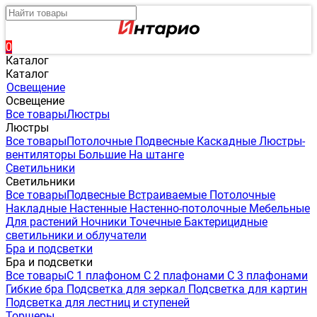
0
Каталог
Каталог
Освещение
Освещение
Все товары
Люстры
Люстры
Все товары
Потолочные
Подвесные
Каскадные
Люстры-
вентиляторы
Большие
На штанге
Светильники
Светильники
Все товары
Подвесные
Встраиваемые
Потолочные
Накладные
Настенные
Настенно-потолочные
Мебельные
Для растений
Ночники
Точечные
Бактерицидные
светильники и облучатели
Бра и подсветки
Бра и подсветки
Все товары
С 1 плафоном
С 2 плафонами
С 3 плафонами
Гибкие бра
Подсветка для зеркал
Подсветка для картин
Подсветка для лестниц и ступеней
Торшеры