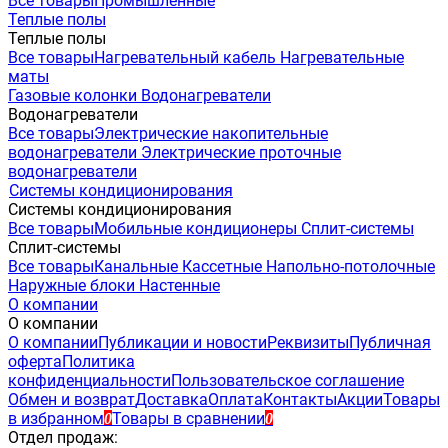
Все товары
Промышленные
Теплые полы
Теплые полы
Все товары
Нагревательный кабель
Нагревательные
маты
Газовые колонки
Водонагреватели
Водонагреватели
Все товары
Электрические накопительные
водонагреватели
Электрические проточные
водонагреватели
Системы кондиционирования
Системы кондиционирования
Все товары
Мобильные кондиционеры
Сплит-системы
Сплит-системы
Все товары
Канальные
Кассетные
Напольно-потолочные
Наружные блоки
Настенные
О компании
О компании
О компании
Публикации и новости
Реквизиты
Публичная
оферта
Политика
конфиденциальности
Пользовательское соглашение
Обмен и возврат
Доставка
Оплата
Контакты
Акции
Товары
в избранном
Товары в сравнении
0
0
Отдел продаж: