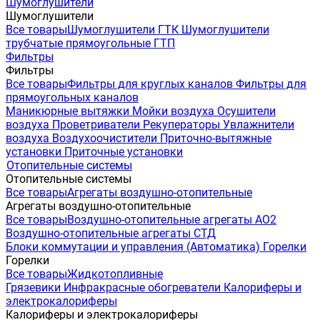
Шумоглушители
Шумоглушители
Все товары
Шумоглушители ГТК
Шумоглушители
трубчатые прямоугольные ГТП
Фильтры
Фильтры
Все товары
Фильтры для круглых каналов
Фильтры для
прямоугольных каналов
Маникюрные вытяжки
Мойки воздуха
Осушители
воздуха
Проветриватели
Рекуператоры
Увлажнители
воздуха
Воздухоочистители
Приточно-вытяжные
установки
Приточные установки
Отопительные системы
Отопительные системы
Все товары
Агрегаты воздушно-отопительные
Агрегаты воздушно-отопительные
Все товары
Воздушно-отопительные агрегаты АО2
Воздушно-отопительные агрегаты СТД
Блоки коммутации и управления (Автоматика)
Горелки
Горелки
Все товары
Жидкотопливные
Грязевики
Инфракрасные обогреватели
Калориферы и
электрокалориферы
Калориферы и электрокалориферы