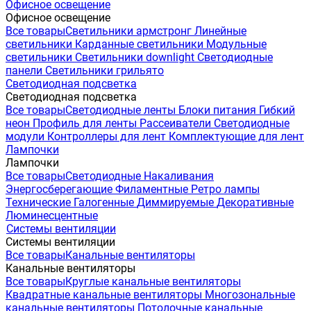
Офисное освещение
Офисное освещение
Все товары
Светильники армстронг
Линейные
светильники
Карданные светильники
Модульные
светильники
Светильники downlight
Светодиодные
панели
Светильники грильято
Светодиодная подсветка
Светодиодная подсветка
Все товары
Светодиодные ленты
Блоки питания
Гибкий
неон
Профиль для ленты
Рассеиватели
Светодиодные
модули
Контроллеры для лент
Комплектующие для лент
Лампочки
Лампочки
Все товары
Светодиодные
Накаливания
Энергосберегающие
Филаментные
Ретро лампы
Технические
Галогенные
Диммируемые
Декоративные
Люминесцентные
Системы вентиляции
Системы вентиляции
Все товары
Канальные вентиляторы
Канальные вентиляторы
Все товары
Круглые канальные вентиляторы
Квадратные канальные вентиляторы
Многозональные
канальные вентиляторы
Потолочные канальные