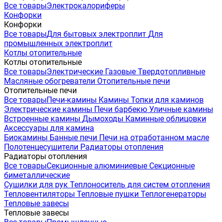
Все товары
Электрокалориферы
Конфорки
Конфорки
Все товары
Для бытовых электроплит
Для
промышленных электроплит
Котлы отопительные
Котлы отопительные
Все товары
Электрические
Газовые
Твердотопливные
Масляные обогреватели
Отопительные печи
Отопительные печи
Все товары
Печи-камины
Камины
Топки для каминов
Электрические камины
Печи барбекю
Уличные камины
Встроенные камины
Дымоходы
Каминные облицовки
Аксессуары для камина
Биокамины
Банные печи
Печи на отработанном масле
Полотенцесушители
Радиаторы отопления
Радиаторы отопления
Все товары
Секционные алюминиевые
Секционные
биметаллические
Сушилки для рук
Теплоноситель для систем отопления
Тепловентиляторы
Тепловые пушки
Теплогенераторы
Тепловые завесы
Тепловые завесы