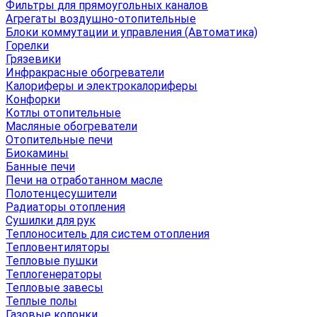
Фильтры для прямоугольных каналов
Агрегаты воздушно-отопительные
Блоки коммутации и управления (Автоматика)
Горелки
Грязевики
Инфракрасные обогреватели
Калориферы и электрокалориферы
Конфорки
Котлы отопительные
Масляные обогреватели
Отопительные печи
Биокамины
Банные печи
Печи на отработанном масле
Полотенцесушители
Радиаторы отопления
Сушилки для рук
Теплоноситель для систем отопления
Тепловентиляторы
Тепловые пушки
Теплогенераторы
Тепловые завесы
Теплые полы
Газовые колонки