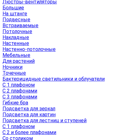
Люстры-вентиляторы
Большие
На штанге
Подвесные
Встраиваемые
Потолочные
Накладные
Настенные
Настенно-потолочные
Мебельные
Для растений
Ночники
Точечные
Бактерицидные светильники и облучатели
С 1 плафоном
С 2 плафонами
С 3 плафонами
Гибкие бра
Подсветка для зеркал
Подсветка для картин
Подсветка для лестниц и ступеней
С 1 плафоном
С 2 и более плафонами
Со столиком