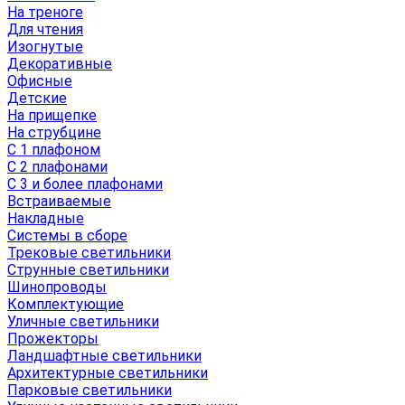
На треноге
Для чтения
Изогнутые
Декоративные
Офисные
Детские
На прищепке
На струбцине
С 1 плафоном
С 2 плафонами
С 3 и более плафонами
Встраиваемые
Накладные
Системы в сборе
Трековые светильники
Струнные светильники
Шинопроводы
Комплектующие
Уличные светильники
Прожекторы
Ландшафтные светильники
Архитектурные светильники
Парковые светильники