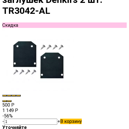
TR3042-AL
Скидка
500
Р
1 149
Р
-56%
-
+
В корзину
Уточняйте