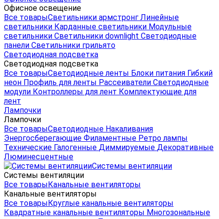
Офисное освещение
Все товары
Светильники армстронг
Линейные
светильники
Карданные светильники
Модульные
светильники
Светильники downlight
Светодиодные
панели
Светильники грильято
Светодиодная подсветка
Светодиодная подсветка
Все товары
Светодиодные ленты
Блоки питания
Гибкий
неон
Профиль для ленты
Рассеиватели
Светодиодные
модули
Контроллеры для лент
Комплектующие для
лент
Лампочки
Лампочки
Все товары
Светодиодные
Накаливания
Энергосберегающие
Филаментные
Ретро лампы
Технические
Галогенные
Диммируемые
Декоративные
Люминесцентные
Системы вентиляции
Системы вентиляции
Все товары
Канальные вентиляторы
Канальные вентиляторы
Все товары
Круглые канальные вентиляторы
Квадратные канальные вентиляторы
Многозональные