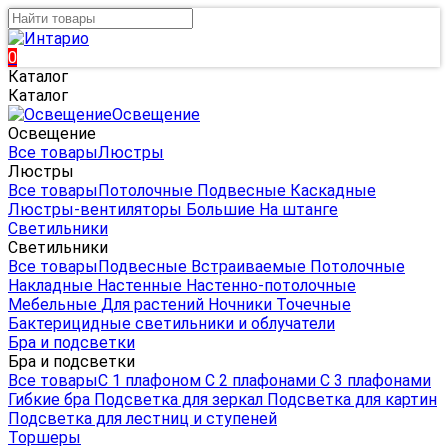
0
Каталог
Каталог
Освещение
Освещение
Все товары
Люстры
Люстры
Все товары
Потолочные
Подвесные
Каскадные
Люстры-вентиляторы
Большие
На штанге
Светильники
Светильники
Все товары
Подвесные
Встраиваемые
Потолочные
Накладные
Настенные
Настенно-потолочные
Мебельные
Для растений
Ночники
Точечные
Бактерицидные светильники и облучатели
Бра и подсветки
Бра и подсветки
Все товары
С 1 плафоном
С 2 плафонами
С 3 плафонами
Гибкие бра
Подсветка для зеркал
Подсветка для картин
Подсветка для лестниц и ступеней
Торшеры