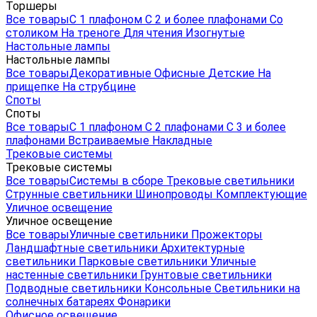
Торшеры
Все товары
С 1 плафоном
С 2 и более плафонами
Со
столиком
На треноге
Для чтения
Изогнутые
Настольные лампы
Настольные лампы
Все товары
Декоративные
Офисные
Детские
На
прищепке
На струбцине
Споты
Споты
Все товары
С 1 плафоном
С 2 плафонами
С 3 и более
плафонами
Встраиваемые
Накладные
Трековые системы
Трековые системы
Все товары
Системы в сборе
Трековые светильники
Струнные светильники
Шинопроводы
Комплектующие
Уличное освещение
Уличное освещение
Все товары
Уличные светильники
Прожекторы
Ландшафтные светильники
Архитектурные
светильники
Парковые светильники
Уличные
настенные светильники
Грунтовые светильники
Подводные светильники
Консольные
Светильники на
солнечных батареях
Фонарики
Офисное освещение