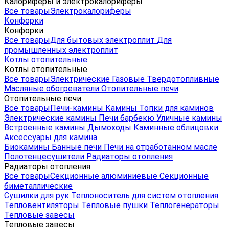
Калориферы и электрокалориферы
Все товары
Электрокалориферы
Конфорки
Конфорки
Все товары
Для бытовых электроплит
Для
промышленных электроплит
Котлы отопительные
Котлы отопительные
Все товары
Электрические
Газовые
Твердотопливные
Масляные обогреватели
Отопительные печи
Отопительные печи
Все товары
Печи-камины
Камины
Топки для каминов
Электрические камины
Печи барбекю
Уличные камины
Встроенные камины
Дымоходы
Каминные облицовки
Аксессуары для камина
Биокамины
Банные печи
Печи на отработанном масле
Полотенцесушители
Радиаторы отопления
Радиаторы отопления
Все товары
Секционные алюминиевые
Секционные
биметаллические
Сушилки для рук
Теплоноситель для систем отопления
Тепловентиляторы
Тепловые пушки
Теплогенераторы
Тепловые завесы
Тепловые завесы