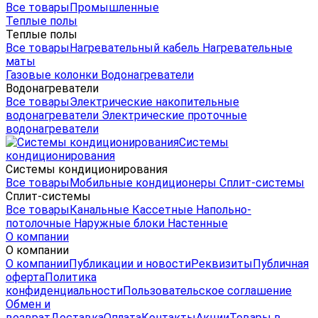
Все товары
Промышленные
Теплые полы
Теплые полы
Все товары
Нагревательный кабель
Нагревательные
маты
Газовые колонки
Водонагреватели
Водонагреватели
Все товары
Электрические накопительные
водонагреватели
Электрические проточные
водонагреватели
Системы
кондиционирования
Системы кондиционирования
Все товары
Мобильные кондиционеры
Сплит-системы
Сплит-системы
Все товары
Канальные
Кассетные
Напольно-
потолочные
Наружные блоки
Настенные
О компании
О компании
О компании
Публикации и новости
Реквизиты
Публичная
оферта
Политика
конфиденциальности
Пользовательское соглашение
Обмен и
возврат
Доставка
Оплата
Контакты
Акции
Товары в