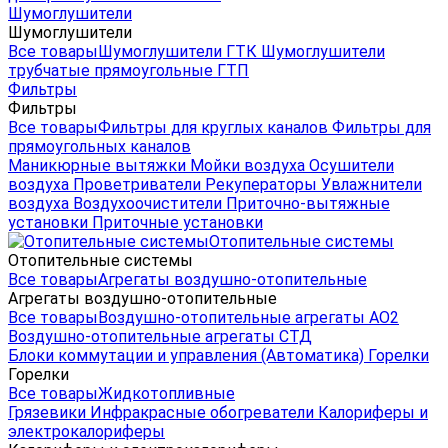
Шумоглушители
Шумоглушители
Все товары
Шумоглушители ГТК
Шумоглушители
трубчатые прямоугольные ГТП
Фильтры
Фильтры
Все товары
Фильтры для круглых каналов
Фильтры для
прямоугольных каналов
Маникюрные вытяжки
Мойки воздуха
Осушители
воздуха
Проветриватели
Рекуператоры
Увлажнители
воздуха
Воздухоочистители
Приточно-вытяжные
установки
Приточные установки
Отопительные системы
Отопительные системы
Все товары
Агрегаты воздушно-отопительные
Агрегаты воздушно-отопительные
Все товары
Воздушно-отопительные агрегаты АО2
Воздушно-отопительные агрегаты СТД
Блоки коммутации и управления (Автоматика)
Горелки
Горелки
Все товары
Жидкотопливные
Грязевики
Инфракрасные обогреватели
Калориферы и
электрокалориферы