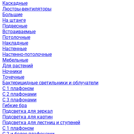
Каскадные
Люстры-вентиляторы
Большие
На штанге
Подвесные
Встраиваемые
Потолочные
Накладные
Настенные
Настенно-потолочные
Мебельные
Для растений
Ночники
Точечные
Бактерицидные светильники и облучатели
С 1 плафоном
С 2 плафонами
С 3 плафонами
Гибкие бра
Подсветка для зеркал
Подсветка для картин
Подсветка для лестниц и ступеней
С 1 плафоном
С 2 и более плафонами