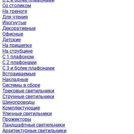
Со столиком
На треноге
Для чтения
Изогнутые
Декоративные
Офисные
Детские
На прищепке
На струбцине
С 1 плафоном
С 2 плафонами
С 3 и более плафонами
Встраиваемые
Накладные
Системы в сборе
Трековые светильники
Струнные светильники
Шинопроводы
Комплектующие
Уличные светильники
Прожекторы
Ландшафтные светильники
Архитектурные светильники