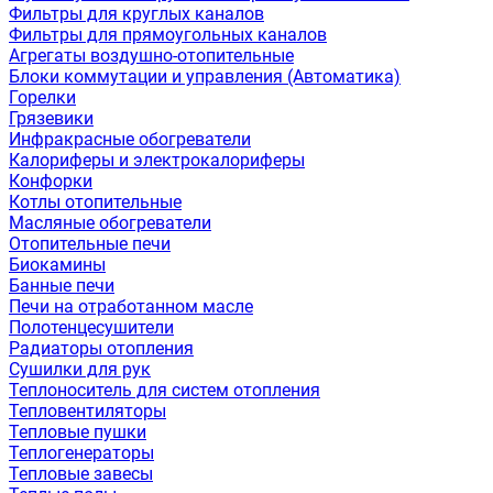
Фильтры для круглых каналов
Фильтры для прямоугольных каналов
Агрегаты воздушно-отопительные
Блоки коммутации и управления (Автоматика)
Горелки
Грязевики
Инфракрасные обогреватели
Калориферы и электрокалориферы
Конфорки
Котлы отопительные
Масляные обогреватели
Отопительные печи
Биокамины
Банные печи
Печи на отработанном масле
Полотенцесушители
Радиаторы отопления
Сушилки для рук
Теплоноситель для систем отопления
Тепловентиляторы
Тепловые пушки
Теплогенераторы
Тепловые завесы