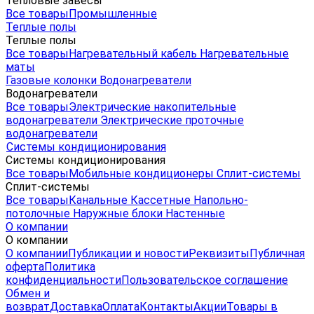
Тепловые завесы
Все товары
Промышленные
Теплые полы
Теплые полы
Все товары
Нагревательный кабель
Нагревательные
маты
Газовые колонки
Водонагреватели
Водонагреватели
Все товары
Электрические накопительные
водонагреватели
Электрические проточные
водонагреватели
Системы кондиционирования
Системы кондиционирования
Все товары
Мобильные кондиционеры
Сплит-системы
Сплит-системы
Все товары
Канальные
Кассетные
Напольно-
потолочные
Наружные блоки
Настенные
О компании
О компании
О компании
Публикации и новости
Реквизиты
Публичная
оферта
Политика
конфиденциальности
Пользовательское соглашение
Обмен и
возврат
Доставка
Оплата
Контакты
Акции
Товары в