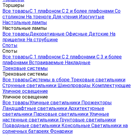
Торшеры
Все товары
С 1 плафоном
С 2 и более плафонами
Со
столиком
На треноге
Для чтения
Изогнутые
Настольные лампы
Настольные лампы
Все товары
Декоративные
Офисные
Детские
На
прищепке
На струбцине
Споты
Споты
Все товары
С 1 плафоном
С 2 плафонами
С 3 и более
плафонами
Встраиваемые
Накладные
Трековые системы
Трековые системы
Все товары
Системы в сборе
Трековые светильники
Струнные светильники
Шинопроводы
Комплектующие
Уличное освещение
Уличное освещение
Все товары
Уличные светильники
Прожекторы
Ландшафтные светильники
Архитектурные
светильники
Парковые светильники
Уличные
настенные светильники
Грунтовые светильники
Подводные светильники
Консольные
Светильники на
солнечных батареях
Фонарики