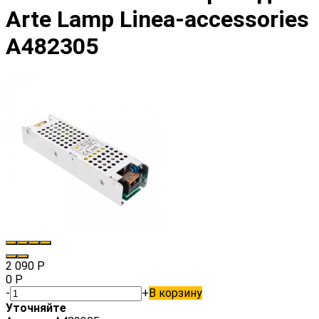
Arte Lamp Linea-accessories
A482305
2 090
Р
0
Р
-
+
В корзину
Уточняйте