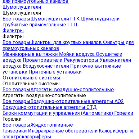
для прямоугольных каналов
Шумоглушители
Шумоглушители
Все товары
Шумоглушители ГТК
Шумоглушители
трубчатые прямоугольные ГТП
Фильтры
Фильтры
Все товары
Фильтры для круглых каналов
Фильтры для
прямоугольных каналов
Маникюрные вытяжки
Мойки воздуха
Осушители
воздуха
Проветриватели
Рекуператоры
Увлажнители
воздуха
Воздухоочистители
Приточно-вытяжные
установки
Приточные установки
Отопительные системы
Отопительные системы
Все товары
Агрегаты воздушно-отопительные
Агрегаты воздушно-отопительные
Все товары
Воздушно-отопительные агрегаты АО2
Воздушно-отопительные агрегаты СТД
Блоки коммутации и управления (Автоматика)
Горелки
Горелки
Все товары
Жидкотопливные
Грязевики
Инфракрасные обогреватели
Калориферы и
электрокалориферы