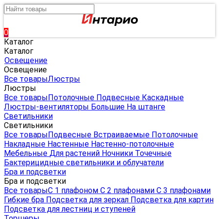
0
Каталог
Каталог
Освещение
Освещение
Все товары
Люстры
Люстры
Все товары
Потолочные
Подвесные
Каскадные
Люстры-вентиляторы
Большие
На штанге
Светильники
Светильники
Все товары
Подвесные
Встраиваемые
Потолочные
Накладные
Настенные
Настенно-потолочные
Мебельные
Для растений
Ночники
Точечные
Бактерицидные светильники и облучатели
Бра и подсветки
Бра и подсветки
Все товары
С 1 плафоном
С 2 плафонами
С 3 плафонами
Гибкие бра
Подсветка для зеркал
Подсветка для картин
Подсветка для лестниц и ступеней
Торшеры