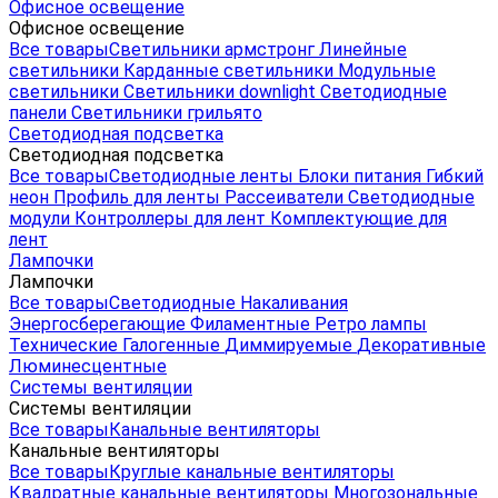
Офисное освещение
Офисное освещение
Все товары
Светильники армстронг
Линейные
светильники
Карданные светильники
Модульные
светильники
Светильники downlight
Светодиодные
панели
Светильники грильято
Светодиодная подсветка
Светодиодная подсветка
Все товары
Светодиодные ленты
Блоки питания
Гибкий
неон
Профиль для ленты
Рассеиватели
Светодиодные
модули
Контроллеры для лент
Комплектующие для
лент
Лампочки
Лампочки
Все товары
Светодиодные
Накаливания
Энергосберегающие
Филаментные
Ретро лампы
Технические
Галогенные
Диммируемые
Декоративные
Люминесцентные
Системы вентиляции
Системы вентиляции
Все товары
Канальные вентиляторы
Канальные вентиляторы
Все товары
Круглые канальные вентиляторы
Квадратные канальные вентиляторы
Многозональные