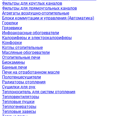
Фильтры для круглых каналов
Фильтры для прямоугольных каналов
Агрегаты воздушно-отопительные
Блоки коммутации и управления (Автоматика)
Горелки
Грязевики
Инфракрасные обогреватели
Калориферы и электрокалориферы
Конфорки
Котлы отопительные
Масляные обогреватели
Отопительные печи
Биокамины
Банные печи
Печи на отработанном масле
Полотенцесушители
Радиаторы отопления
Сушилки для рук
Теплоноситель для систем отопления
Тепловентиляторы
Тепловые пушки
Теплогенераторы
Тепловые завесы