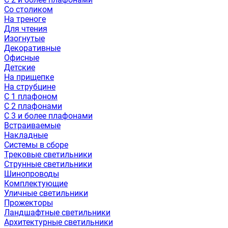
Со столиком
На треноге
Для чтения
Изогнутые
Декоративные
Офисные
Детские
На прищепке
На струбцине
С 1 плафоном
С 2 плафонами
С 3 и более плафонами
Встраиваемые
Накладные
Системы в сборе
Трековые светильники
Струнные светильники
Шинопроводы
Комплектующие
Уличные светильники
Прожекторы
Ландшафтные светильники
Архитектурные светильники