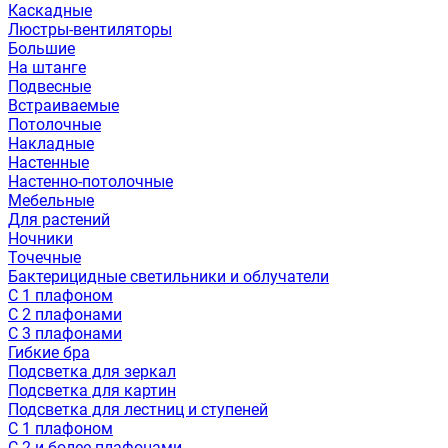
Каскадные
Люстры-вентиляторы
Большие
На штанге
Подвесные
Встраиваемые
Потолочные
Накладные
Настенные
Настенно-потолочные
Мебельные
Для растений
Ночники
Точечные
Бактерицидные светильники и облучатели
С 1 плафоном
С 2 плафонами
С 3 плафонами
Гибкие бра
Подсветка для зеркал
Подсветка для картин
Подсветка для лестниц и ступеней
С 1 плафоном
С 2 и более плафонами