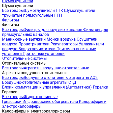
Шумоглушители
Шумоглушители
Все товары
Шумоглушители ГТК
Шумоглушители
трубчатые прямоугольные ГТП
Фильтры
Фильтры
Все товары
Фильтры для круглых каналов
Фильтры для
прямоугольных каналов
Маникюрные вытяжки
Мойки воздуха
Осушители
воздуха
Проветриватели
Рекуператоры
Увлажнители
воздуха
Воздухоочистители
Приточно-вытяжные
установки
Приточные установки
Отопительные системы
Отопительные системы
Все товары
Агрегаты воздушно-отопительные
Агрегаты воздушно-отопительные
Все товары
Воздушно-отопительные агрегаты АО2
Воздушно-отопительные агрегаты СТД
Блоки коммутации и управления (Автоматика)
Горелки
Горелки
Все товары
Жидкотопливные
Грязевики
Инфракрасные обогреватели
Калориферы и
электрокалориферы
Калориферы и электрокалориферы