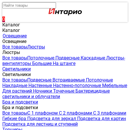
0
Каталог
Каталог
Освещение
Освещение
Все товары
Люстры
Люстры
Все товары
Потолочные
Подвесные
Каскадные
Люстры-
вентиляторы
Большие
На штанге
Светильники
Светильники
Все товары
Подвесные
Встраиваемые
Потолочные
Накладные
Настенные
Настенно-потолочные
Мебельные
Для растений
Ночники
Точечные
Бактерицидные
светильники и облучатели
Бра и подсветки
Бра и подсветки
Все товары
С 1 плафоном
С 2 плафонами
С 3 плафонами
Гибкие бра
Подсветка для зеркал
Подсветка для картин
Подсветка для лестниц и ступеней
Торшеры