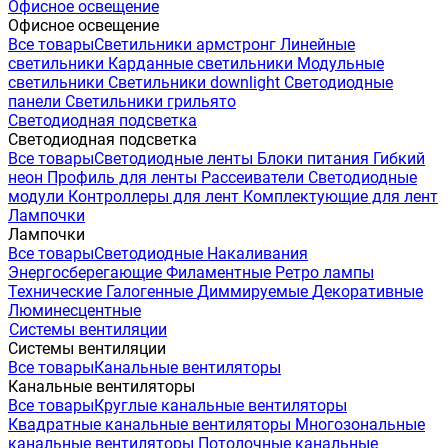
Офисное освещение
Офисное освещение
Все товары
Светильники армстронг
Линейные
светильники
Карданные светильники
Модульные
светильники
Светильники downlight
Светодиодные
панели
Светильники грильято
Светодиодная подсветка
Светодиодная подсветка
Все товары
Светодиодные ленты
Блоки питания
Гибкий
неон
Профиль для ленты
Рассеиватели
Светодиодные
модули
Контроллеры для лент
Комплектующие для лент
Лампочки
Лампочки
Все товары
Светодиодные
Накаливания
Энергосберегающие
Филаментные
Ретро лампы
Технические
Галогенные
Диммируемые
Декоративные
Люминесцентные
Системы вентиляции
Системы вентиляции
Все товары
Канальные вентиляторы
Канальные вентиляторы
Все товары
Круглые канальные вентиляторы
Квадратные канальные вентиляторы
Многозональные
канальные вентиляторы
Потолочные канальные