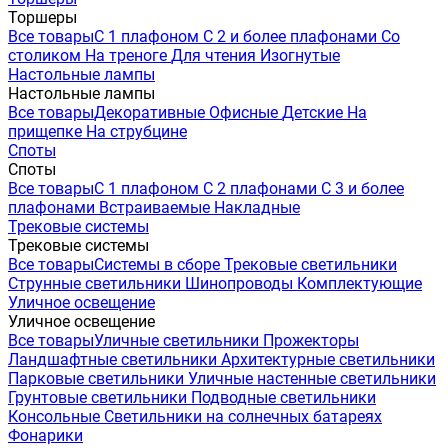
Торшеры
Все товары
С 1 плафоном
С 2 и более плафонами
Со
столиком
На треноге
Для чтения
Изогнутые
Настольные лампы
Настольные лампы
Все товары
Декоративные
Офисные
Детские
На
прищепке
На струбцине
Споты
Споты
Все товары
С 1 плафоном
С 2 плафонами
С 3 и более
плафонами
Встраиваемые
Накладные
Трековые системы
Трековые системы
Все товары
Системы в сборе
Трековые светильники
Струнные светильники
Шинопроводы
Комплектующие
Уличное освещение
Уличное освещение
Все товары
Уличные светильники
Прожекторы
Ландшафтные светильники
Архитектурные светильники
Парковые светильники
Уличные настенные светильники
Грунтовые светильники
Подводные светильники
Консольные
Светильники на солнечных батареях
Фонарики