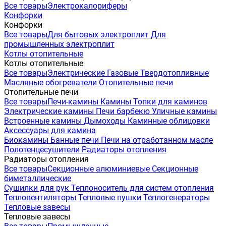
Все товары
Электрокалориферы
Конфорки
Конфорки
Все товары
Для бытовых электроплит
Для
промышленных электроплит
Котлы отопительные
Котлы отопительные
Все товары
Электрические
Газовые
Твердотопливные
Масляные обогреватели
Отопительные печи
Отопительные печи
Все товары
Печи-камины
Камины
Топки для каминов
Электрические камины
Печи барбекю
Уличные камины
Встроенные камины
Дымоходы
Каминные облицовки
Аксессуары для камина
Биокамины
Банные печи
Печи на отработанном масле
Полотенцесушители
Радиаторы отопления
Радиаторы отопления
Все товары
Секционные алюминиевые
Секционные
биметаллические
Сушилки для рук
Теплоноситель для систем отопления
Тепловентиляторы
Тепловые пушки
Теплогенераторы
Тепловые завесы
Тепловые завесы