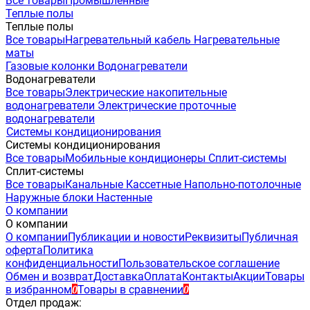
Все товары
Промышленные
Теплые полы
Теплые полы
Все товары
Нагревательный кабель
Нагревательные
маты
Газовые колонки
Водонагреватели
Водонагреватели
Все товары
Электрические накопительные
водонагреватели
Электрические проточные
водонагреватели
Системы кондиционирования
Системы кондиционирования
Все товары
Мобильные кондиционеры
Сплит-системы
Сплит-системы
Все товары
Канальные
Кассетные
Напольно-потолочные
Наружные блоки
Настенные
О компании
О компании
О компании
Публикации и новости
Реквизиты
Публичная
оферта
Политика
конфиденциальности
Пользовательское соглашение
Обмен и возврат
Доставка
Оплата
Контакты
Акции
Товары
в избранном
Товары в сравнении
0
0
Отдел продаж: