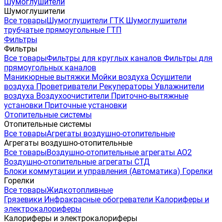
Шумоглушители
Шумоглушители
Все товары
Шумоглушители ГТК
Шумоглушители
трубчатые прямоугольные ГТП
Фильтры
Фильтры
Все товары
Фильтры для круглых каналов
Фильтры для
прямоугольных каналов
Маникюрные вытяжки
Мойки воздуха
Осушители
воздуха
Проветриватели
Рекуператоры
Увлажнители
воздуха
Воздухоочистители
Приточно-вытяжные
установки
Приточные установки
Отопительные системы
Отопительные системы
Все товары
Агрегаты воздушно-отопительные
Агрегаты воздушно-отопительные
Все товары
Воздушно-отопительные агрегаты АО2
Воздушно-отопительные агрегаты СТД
Блоки коммутации и управления (Автоматика)
Горелки
Горелки
Все товары
Жидкотопливные
Грязевики
Инфракрасные обогреватели
Калориферы и
электрокалориферы
Калориферы и электрокалориферы