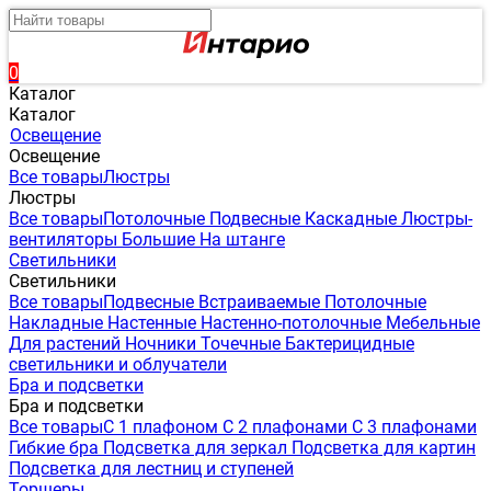
0
Каталог
Каталог
Освещение
Освещение
Все товары
Люстры
Люстры
Все товары
Потолочные
Подвесные
Каскадные
Люстры-
вентиляторы
Большие
На штанге
Светильники
Светильники
Все товары
Подвесные
Встраиваемые
Потолочные
Накладные
Настенные
Настенно-потолочные
Мебельные
Для растений
Ночники
Точечные
Бактерицидные
светильники и облучатели
Бра и подсветки
Бра и подсветки
Все товары
С 1 плафоном
С 2 плафонами
С 3 плафонами
Гибкие бра
Подсветка для зеркал
Подсветка для картин
Подсветка для лестниц и ступеней
Торшеры