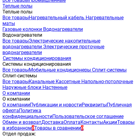
Все товары
Промышленные
Теплые полы
Теплые полы
Все товары
Нагревательный кабель
Нагревательные
маты
Газовые колонки
Водонагреватели
Водонагреватели
Все товары
Электрические накопительные
водонагреватели
Электрические проточные
водонагреватели
Системы кондиционирования
Системы кондиционирования
Все товары
Мобильные кондиционеры
Сплит-системы
Сплит-системы
Все товары
Канальные
Кассетные
Напольно-потолочные
Наружные блоки
Настенные
О компании
О компании
О компании
Публикации и новости
Реквизиты
Публичная
оферта
Политика
конфиденциальности
Пользовательское соглашение
Обмен и возврат
Доставка
Оплата
Контакты
Акции
Товары
в избранном
Товары в сравнении
0
0
Отдел продаж: