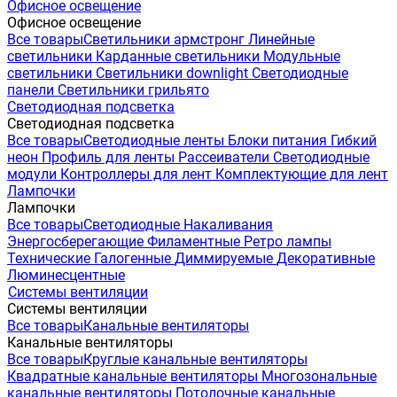
Офисное освещение
Офисное освещение
Все товары
Светильники армстронг
Линейные
светильники
Карданные светильники
Модульные
светильники
Светильники downlight
Светодиодные
панели
Светильники грильято
Светодиодная подсветка
Светодиодная подсветка
Все товары
Светодиодные ленты
Блоки питания
Гибкий
неон
Профиль для ленты
Рассеиватели
Светодиодные
модули
Контроллеры для лент
Комплектующие для лент
Лампочки
Лампочки
Все товары
Светодиодные
Накаливания
Энергосберегающие
Филаментные
Ретро лампы
Технические
Галогенные
Диммируемые
Декоративные
Люминесцентные
Системы вентиляции
Системы вентиляции
Все товары
Канальные вентиляторы
Канальные вентиляторы
Все товары
Круглые канальные вентиляторы
Квадратные канальные вентиляторы
Многозональные
канальные вентиляторы
Потолочные канальные