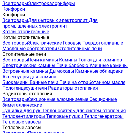
Все товары
Электрокалориферы
Конфорки
Конфорки
Все товары
Для бытовых электроплит
Для
промышленных электроплит
Котлы отопительные
Котлы отопительные
Все товары
Электрические
Газовые
Твердотопливные
Масляные обогреватели
Отопительные печи
Отопительные печи
Все товары
Печи-камины
Камины
Топки для каминов
Электрические камины
Печи барбекю
Уличные камины
Встроенные камины
Дымоходы
Каминные облицовки
Аксессуары для камина
Биокамины
Банные печи
Печи на отработанном масле
Полотенцесушители
Радиаторы отопления
Радиаторы отопления
Все товары
Секционные алюминиевые
Секционные
биметаллические
Сушилки для рук
Теплоноситель для систем отопления
Тепловентиляторы
Тепловые пушки
Теплогенераторы
Тепловые завесы
Тепловые завесы