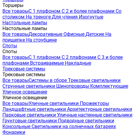
Торшеры
Все товары
С 1 плафоном
С 2 и более плафонами
Со
столиком
На треноге
Для чтения
Изогнутые
Настольные лампы
Настольные лампы
Все товары
Декоративные
Офисные
Детские
На
прищепке
На струбцине
Споты
Споты
Все товары
С 1 плафоном
С 2 плафонами
С 3 и более
плафонами
Встраиваемые
Накладные
Трековые системы
Трековые системы
Все товары
Системы в сборе
Трековые светильники
Струнные светильники
Шинопроводы
Комплектующие
Уличное освещение
Уличное освещение
Все товары
Уличные светильники
Прожекторы
Ландшафтные светильники
Архитектурные светильники
Парковые светильники
Уличные настенные светильники
Грунтовые светильники
Подводные светильники
Консольные
Светильники на солнечных батареях
Фонарики