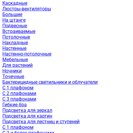
Каскадные
Люстры-вентиляторы
Большие
На штанге
Подвесные
Встраиваемые
Потолочные
Накладные
Настенные
Настенно-потолочные
Мебельные
Для растений
Ночники
Точечные
Бактерицидные светильники и облучатели
С 1 плафоном
С 2 плафонами
С 3 плафонами
Гибкие бра
Подсветка для зеркал
Подсветка для картин
Подсветка для лестниц и ступеней
С 1 плафоном
С 2 и более плафонами