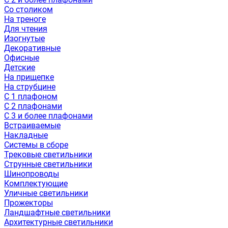
Со столиком
На треноге
Для чтения
Изогнутые
Декоративные
Офисные
Детские
На прищепке
На струбцине
С 1 плафоном
С 2 плафонами
С 3 и более плафонами
Встраиваемые
Накладные
Системы в сборе
Трековые светильники
Струнные светильники
Шинопроводы
Комплектующие
Уличные светильники
Прожекторы
Ландшафтные светильники
Архитектурные светильники