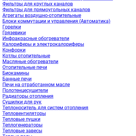
Фильтры для круглых каналов
Фильтры для прямоугольных каналов
Агрегаты воздушно-отопительные
Блоки коммутации и управления (Автоматика)
Горелки
Грязевики
Инфракрасные обогреватели
Калориферы и электрокалориферы
Конфорки
Котлы отопительные
Масляные обогреватели
Отопительные печи
Биокамины
Банные печи
Печи на отработанном масле
Полотенцесушители
Радиаторы отопления
Сушилки для рук
Теплоноситель для систем отопления
Тепловентиляторы
Тепловые пушки
Теплогенераторы
Тепловые завесы