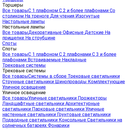
Торшеры
Все товары
С 1 плафоном
С 2 и более плафонами
Со
столиком
На треноге
Для чтения
Изогнутые
Настольные лампы
Настольные лампы
Все товары
Декоративные
Офисные
Детские
На
прищепке
На струбцине
Споты
Споты
Все товары
С 1 плафоном
С 2 плафонами
С 3 и более
плафонами
Встраиваемые
Накладные
Трековые системы
Трековые системы
Все товары
Системы в сборе
Трековые светильники
Струнные светильники
Шинопроводы
Комплектующие
Уличное освещение
Уличное освещение
Все товары
Уличные светильники
Прожекторы
Ландшафтные светильники
Архитектурные
светильники
Парковые светильники
Уличные
настенные светильники
Грунтовые светильники
Подводные светильники
Консольные
Светильники на
солнечных батареях
Фонарики