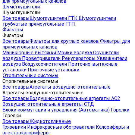
для прямоугольных каналов
Шумоглушители
Шумоглушители
Все товары
Шумоглушители ГТК
Шумоглушители
трубчатые прямоугольные ГТП
Фильтры
Фильтры
Все товары
Фильтры для круглых каналов
Фильтры для
прямоугольных каналов
Маникюрные вытяжки
Мойки воздуха
Осушители
воздуха
Проветриватели
Рекуператоры
Увлажнители
воздуха
Воздухоочистители
Приточно-вытяжные
установки
Приточные установки
Отопительные системы
Отопительные системы
Все товары
Агрегаты воздушно-отопительные
Агрегаты воздушно-отопительные
Все товары
Воздушно-отопительные агрегаты АО2
Воздушно-отопительные агрегаты СТД
Блоки коммутации и управления (Автоматика)
Горелки
Горелки
Все товары
Жидкотопливные
Грязевики
Инфракрасные обогреватели
Калориферы и
электрокалориферы