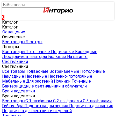
0
Каталог
Каталог
Освещение
Освещение
Все товары
Люстры
Люстры
Все товары
Потолочные
Подвесные
Каскадные
Люстры-вентиляторы
Большие
На штанге
Светильники
Светильники
Все товары
Подвесные
Встраиваемые
Потолочные
Накладные
Настенные
Настенно-потолочные
Мебельные
Для растений
Ночники
Точечные
Бактерицидные светильники и облучатели
Бра и подсветки
Бра и подсветки
Все товары
С 1 плафоном
С 2 плафонами
С 3 плафонами
Гибкие бра
Подсветка для зеркал
Подсветка для картин
Подсветка для лестниц и ступеней
Торшеры