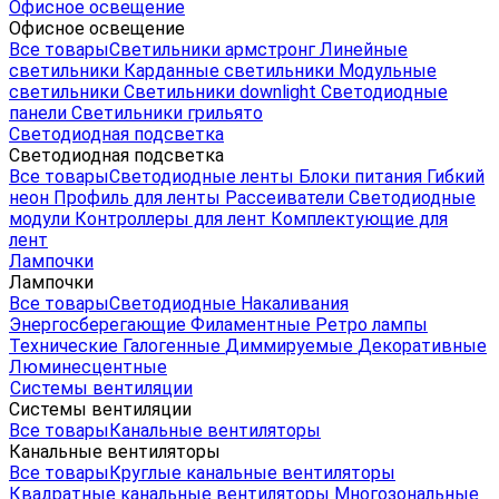
Офисное освещение
Офисное освещение
Все товары
Светильники армстронг
Линейные
светильники
Карданные светильники
Модульные
светильники
Светильники downlight
Светодиодные
панели
Светильники грильято
Светодиодная подсветка
Светодиодная подсветка
Все товары
Светодиодные ленты
Блоки питания
Гибкий
неон
Профиль для ленты
Рассеиватели
Светодиодные
модули
Контроллеры для лент
Комплектующие для
лент
Лампочки
Лампочки
Все товары
Светодиодные
Накаливания
Энергосберегающие
Филаментные
Ретро лампы
Технические
Галогенные
Диммируемые
Декоративные
Люминесцентные
Системы вентиляции
Системы вентиляции
Все товары
Канальные вентиляторы
Канальные вентиляторы
Все товары
Круглые канальные вентиляторы
Квадратные канальные вентиляторы
Многозональные