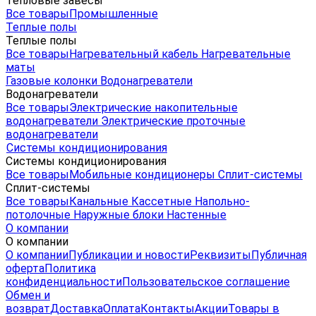
Тепловые завесы
Все товары
Промышленные
Теплые полы
Теплые полы
Все товары
Нагревательный кабель
Нагревательные
маты
Газовые колонки
Водонагреватели
Водонагреватели
Все товары
Электрические накопительные
водонагреватели
Электрические проточные
водонагреватели
Системы кондиционирования
Системы кондиционирования
Все товары
Мобильные кондиционеры
Сплит-системы
Сплит-системы
Все товары
Канальные
Кассетные
Напольно-
потолочные
Наружные блоки
Настенные
О компании
О компании
О компании
Публикации и новости
Реквизиты
Публичная
оферта
Политика
конфиденциальности
Пользовательское соглашение
Обмен и
возврат
Доставка
Оплата
Контакты
Акции
Товары в