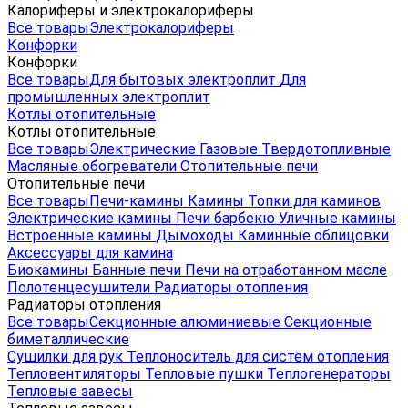
Калориферы и электрокалориферы
Все товары
Электрокалориферы
Конфорки
Конфорки
Все товары
Для бытовых электроплит
Для
промышленных электроплит
Котлы отопительные
Котлы отопительные
Все товары
Электрические
Газовые
Твердотопливные
Масляные обогреватели
Отопительные печи
Отопительные печи
Все товары
Печи-камины
Камины
Топки для каминов
Электрические камины
Печи барбекю
Уличные камины
Встроенные камины
Дымоходы
Каминные облицовки
Аксессуары для камина
Биокамины
Банные печи
Печи на отработанном масле
Полотенцесушители
Радиаторы отопления
Радиаторы отопления
Все товары
Секционные алюминиевые
Секционные
биметаллические
Сушилки для рук
Теплоноситель для систем отопления
Тепловентиляторы
Тепловые пушки
Теплогенераторы
Тепловые завесы