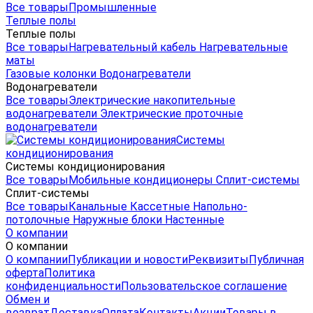
Все товары
Промышленные
Теплые полы
Теплые полы
Все товары
Нагревательный кабель
Нагревательные
маты
Газовые колонки
Водонагреватели
Водонагреватели
Все товары
Электрические накопительные
водонагреватели
Электрические проточные
водонагреватели
Системы
кондиционирования
Системы кондиционирования
Все товары
Мобильные кондиционеры
Сплит-системы
Сплит-системы
Все товары
Канальные
Кассетные
Напольно-
потолочные
Наружные блоки
Настенные
О компании
О компании
О компании
Публикации и новости
Реквизиты
Публичная
оферта
Политика
конфиденциальности
Пользовательское соглашение
Обмен и
возврат
Доставка
Оплата
Контакты
Акции
Товары в