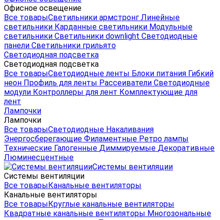
Офисное освещение
Все товары
Светильники армстронг
Линейные
светильники
Карданные светильники
Модульные
светильники
Светильники downlight
Светодиодные
панели
Светильники грильято
Светодиодная подсветка
Светодиодная подсветка
Все товары
Светодиодные ленты
Блоки питания
Гибкий
неон
Профиль для ленты
Рассеиватели
Светодиодные
модули
Контроллеры для лент
Комплектующие для
лент
Лампочки
Лампочки
Все товары
Светодиодные
Накаливания
Энергосберегающие
Филаментные
Ретро лампы
Технические
Галогенные
Диммируемые
Декоративные
Люминесцентные
Системы вентиляции
Системы вентиляции
Все товары
Канальные вентиляторы
Канальные вентиляторы
Все товары
Круглые канальные вентиляторы
Квадратные канальные вентиляторы
Многозональные