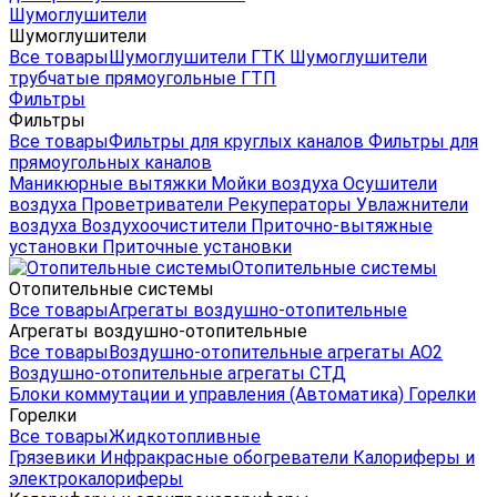
Шумоглушители
Шумоглушители
Все товары
Шумоглушители ГТК
Шумоглушители
трубчатые прямоугольные ГТП
Фильтры
Фильтры
Все товары
Фильтры для круглых каналов
Фильтры для
прямоугольных каналов
Маникюрные вытяжки
Мойки воздуха
Осушители
воздуха
Проветриватели
Рекуператоры
Увлажнители
воздуха
Воздухоочистители
Приточно-вытяжные
установки
Приточные установки
Отопительные системы
Отопительные системы
Все товары
Агрегаты воздушно-отопительные
Агрегаты воздушно-отопительные
Все товары
Воздушно-отопительные агрегаты АО2
Воздушно-отопительные агрегаты СТД
Блоки коммутации и управления (Автоматика)
Горелки
Горелки
Все товары
Жидкотопливные
Грязевики
Инфракрасные обогреватели
Калориферы и
электрокалориферы