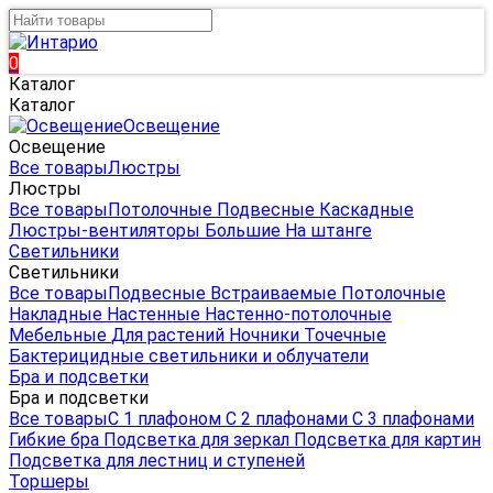
0
Каталог
Каталог
Освещение
Освещение
Все товары
Люстры
Люстры
Все товары
Потолочные
Подвесные
Каскадные
Люстры-вентиляторы
Большие
На штанге
Светильники
Светильники
Все товары
Подвесные
Встраиваемые
Потолочные
Накладные
Настенные
Настенно-потолочные
Мебельные
Для растений
Ночники
Точечные
Бактерицидные светильники и облучатели
Бра и подсветки
Бра и подсветки
Все товары
С 1 плафоном
С 2 плафонами
С 3 плафонами
Гибкие бра
Подсветка для зеркал
Подсветка для картин
Подсветка для лестниц и ступеней
Торшеры