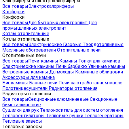
Калориферы и электрокалориферы
Все товары
Электрокалориферы
Конфорки
Конфорки
Все товары
Для бытовых электроплит
Для
промышленных электроплит
Котлы отопительные
Котлы отопительные
Все товары
Электрические
Газовые
Твердотопливные
Масляные обогреватели
Отопительные печи
Отопительные печи
Все товары
Печи-камины
Камины
Топки для каминов
Электрические камины
Печи барбекю
Уличные камины
Встроенные камины
Дымоходы
Каминные облицовки
Аксессуары для камина
Биокамины
Банные печи
Печи на отработанном масле
Полотенцесушители
Радиаторы отопления
Радиаторы отопления
Все товары
Секционные алюминиевые
Секционные
биметаллические
Сушилки для рук
Теплоноситель для систем отопления
Тепловентиляторы
Тепловые пушки
Теплогенераторы
Тепловые завесы
Тепловые завесы