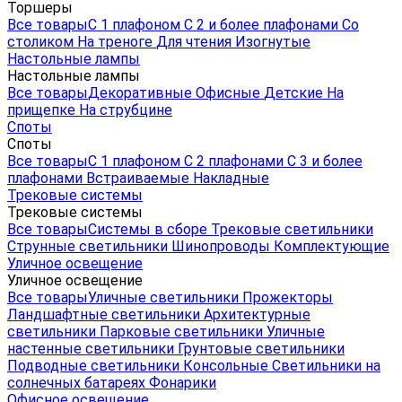
Торшеры
Все товары
С 1 плафоном
С 2 и более плафонами
Со
столиком
На треноге
Для чтения
Изогнутые
Настольные лампы
Настольные лампы
Все товары
Декоративные
Офисные
Детские
На
прищепке
На струбцине
Споты
Споты
Все товары
С 1 плафоном
С 2 плафонами
С 3 и более
плафонами
Встраиваемые
Накладные
Трековые системы
Трековые системы
Все товары
Системы в сборе
Трековые светильники
Струнные светильники
Шинопроводы
Комплектующие
Уличное освещение
Уличное освещение
Все товары
Уличные светильники
Прожекторы
Ландшафтные светильники
Архитектурные
светильники
Парковые светильники
Уличные
настенные светильники
Грунтовые светильники
Подводные светильники
Консольные
Светильники на
солнечных батареях
Фонарики
Офисное освещение