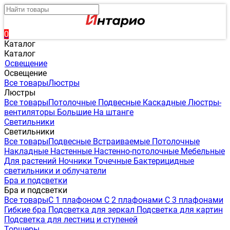
0
Каталог
Каталог
Освещение
Освещение
Все товары
Люстры
Люстры
Все товары
Потолочные
Подвесные
Каскадные
Люстры-
вентиляторы
Большие
На штанге
Светильники
Светильники
Все товары
Подвесные
Встраиваемые
Потолочные
Накладные
Настенные
Настенно-потолочные
Мебельные
Для растений
Ночники
Точечные
Бактерицидные
светильники и облучатели
Бра и подсветки
Бра и подсветки
Все товары
С 1 плафоном
С 2 плафонами
С 3 плафонами
Гибкие бра
Подсветка для зеркал
Подсветка для картин
Подсветка для лестниц и ступеней
Торшеры