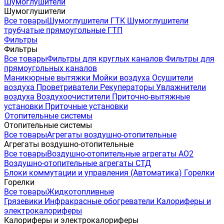
Шумоглушители
Шумоглушители
Все товары
Шумоглушители ГТК
Шумоглушители
трубчатые прямоугольные ГТП
Фильтры
Фильтры
Все товары
Фильтры для круглых каналов
Фильтры для
прямоугольных каналов
Маникюрные вытяжки
Мойки воздуха
Осушители
воздуха
Проветриватели
Рекуператоры
Увлажнители
воздуха
Воздухоочистители
Приточно-вытяжные
установки
Приточные установки
Отопительные системы
Отопительные системы
Все товары
Агрегаты воздушно-отопительные
Агрегаты воздушно-отопительные
Все товары
Воздушно-отопительные агрегаты АО2
Воздушно-отопительные агрегаты СТД
Блоки коммутации и управления (Автоматика)
Горелки
Горелки
Все товары
Жидкотопливные
Грязевики
Инфракрасные обогреватели
Калориферы и
электрокалориферы
Калориферы и электрокалориферы