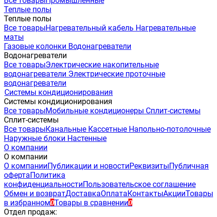
Все товары
Промышленные
Теплые полы
Теплые полы
Все товары
Нагревательный кабель
Нагревательные
маты
Газовые колонки
Водонагреватели
Водонагреватели
Все товары
Электрические накопительные
водонагреватели
Электрические проточные
водонагреватели
Системы кондиционирования
Системы кондиционирования
Все товары
Мобильные кондиционеры
Сплит-системы
Сплит-системы
Все товары
Канальные
Кассетные
Напольно-потолочные
Наружные блоки
Настенные
О компании
О компании
О компании
Публикации и новости
Реквизиты
Публичная
оферта
Политика
конфиденциальности
Пользовательское соглашение
Обмен и возврат
Доставка
Оплата
Контакты
Акции
Товары
в избранном
Товары в сравнении
0
0
Отдел продаж: