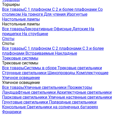
Торшеры
Все товары
С 1 плафоном
С 2 и более плафонами
Со
столиком
На треноге
Для чтения
Изогнутые
Настольные лампы
Настольные лампы
Все товары
Декоративные
Офисные
Детские
На
прищепке
На струбцине
Споты
Споты
Все товары
С 1 плафоном
С 2 плафонами
С 3 и более
плафонами
Встраиваемые
Накладные
Трековые системы
Трековые системы
Все товары
Системы в сборе
Трековые светильники
Струнные светильники
Шинопроводы
Комплектующие
Уличное освещение
Уличное освещение
Все товары
Уличные светильники
Прожекторы
Ландшафтные светильники
Архитектурные светильники
Парковые светильники
Уличные настенные светильники
Грунтовые светильники
Подводные светильники
Консольные
Светильники на солнечных батареях
Фонарики