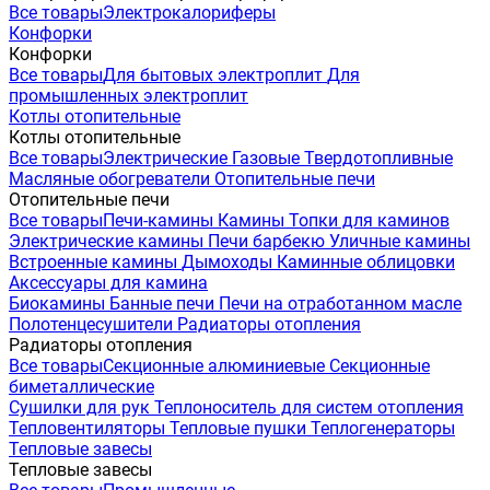
Все товары
Электрокалориферы
Конфорки
Конфорки
Все товары
Для бытовых электроплит
Для
промышленных электроплит
Котлы отопительные
Котлы отопительные
Все товары
Электрические
Газовые
Твердотопливные
Масляные обогреватели
Отопительные печи
Отопительные печи
Все товары
Печи-камины
Камины
Топки для каминов
Электрические камины
Печи барбекю
Уличные камины
Встроенные камины
Дымоходы
Каминные облицовки
Аксессуары для камина
Биокамины
Банные печи
Печи на отработанном масле
Полотенцесушители
Радиаторы отопления
Радиаторы отопления
Все товары
Секционные алюминиевые
Секционные
биметаллические
Сушилки для рук
Теплоноситель для систем отопления
Тепловентиляторы
Тепловые пушки
Теплогенераторы
Тепловые завесы
Тепловые завесы