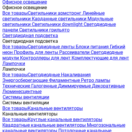
Офисное освещение
Офисное освещение
Все товары
Светильники армстронг
Линейные
светильники
Карданные светильники
Модульные
светильники
Светильники downlight
Светодиодные
панели
Светильники грильято
Светодиодная подсветка
Светодиодная подсветка
Все товары
Светодиодные ленты
Блоки питания
Гибкий
неон
Профиль для ленты
Рассеиватели
Светодиодные
модули
Контроллеры для лент
Комплектующие для лент
Лампочки
Лампочки
Все товары
Светодиодные
Накаливания
Энергосберегающие
Филаментные
Ретро лампы
Технические
Галогенные
Диммируемые
Декоративные
Люминесцентные
Системы вентиляции
Системы вентиляции
Все товары
Канальные вентиляторы
Канальные вентиляторы
Все товары
Круглые канальные вентиляторы
Квадратные канальные вентиляторы
Многозональные
канальные вентиляторы
Потолочные канальные