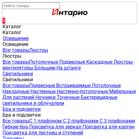
0
Каталог
Каталог
Освещение
Освещение
Все товары
Люстры
Люстры
Все товары
Потолочные
Подвесные
Каскадные
Люстры-
вентиляторы
Большие
На штанге
Светильники
Светильники
Все товары
Подвесные
Встраиваемые
Потолочные
Накладные
Настенные
Настенно-потолочные
Мебельные
Для растений
Ночники
Точечные
Бактерицидные
светильники и облучатели
Бра и подсветки
Бра и подсветки
Все товары
С 1 плафоном
С 2 плафонами
С 3 плафонами
Гибкие бра
Подсветка для зеркал
Подсветка для картин
Подсветка для лестниц и ступеней
Торшеры