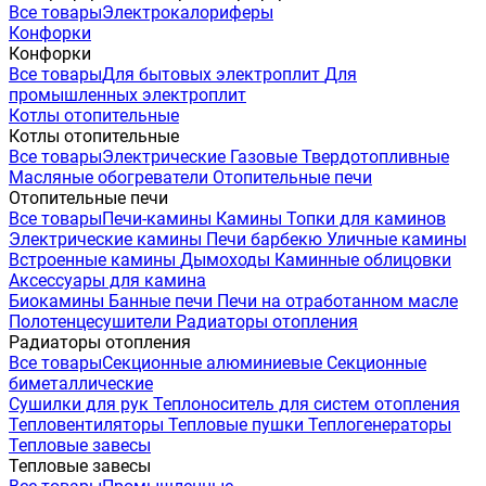
Все товары
Электрокалориферы
Конфорки
Конфорки
Все товары
Для бытовых электроплит
Для
промышленных электроплит
Котлы отопительные
Котлы отопительные
Все товары
Электрические
Газовые
Твердотопливные
Масляные обогреватели
Отопительные печи
Отопительные печи
Все товары
Печи-камины
Камины
Топки для каминов
Электрические камины
Печи барбекю
Уличные камины
Встроенные камины
Дымоходы
Каминные облицовки
Аксессуары для камина
Биокамины
Банные печи
Печи на отработанном масле
Полотенцесушители
Радиаторы отопления
Радиаторы отопления
Все товары
Секционные алюминиевые
Секционные
биметаллические
Сушилки для рук
Теплоноситель для систем отопления
Тепловентиляторы
Тепловые пушки
Теплогенераторы
Тепловые завесы
Тепловые завесы