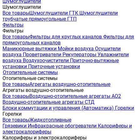
Шумоглушители
Шумоглушители
Все товары
Шумоглушители ГТК
Шумоглушители
трубчатые прямоугольные ГТП
Фильтры
Фильтры
Все товары
Фильтры для круглых каналов
Фильтры для
прямоугольных каналов
Маникюрные вытяжки
Мойки воздуха
Осушители
воздуха
Проветриватели
Рекуператоры
Увлажнители
воздуха
Воздухоочистители
Приточно-вытяжные
установки
Приточные установки
Отопительные системы
Отопительные системы
Все товары
Агрегаты воздушно-отопительные
Агрегаты воздушно-отопительные
Все товары
Воздушно-отопительные агрегаты АО2
Воздушно-отопительные агрегаты СТД
Блоки коммутации и управления (Автоматика)
Горелки
Горелки
Все товары
Жидкотопливные
Грязевики
Инфракрасные обогреватели
Калориферы и
электрокалориферы
Калориферы и электрокалориферы