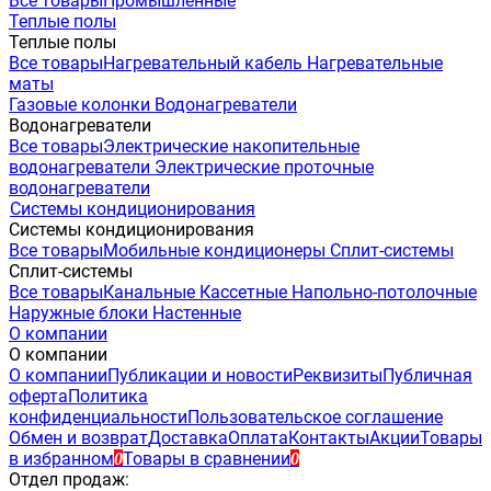
Все товары
Промышленные
Теплые полы
Теплые полы
Все товары
Нагревательный кабель
Нагревательные
маты
Газовые колонки
Водонагреватели
Водонагреватели
Все товары
Электрические накопительные
водонагреватели
Электрические проточные
водонагреватели
Системы кондиционирования
Системы кондиционирования
Все товары
Мобильные кондиционеры
Сплит-системы
Сплит-системы
Все товары
Канальные
Кассетные
Напольно-потолочные
Наружные блоки
Настенные
О компании
О компании
О компании
Публикации и новости
Реквизиты
Публичная
оферта
Политика
конфиденциальности
Пользовательское соглашение
Обмен и возврат
Доставка
Оплата
Контакты
Акции
Товары
в избранном
Товары в сравнении
0
0
Отдел продаж: