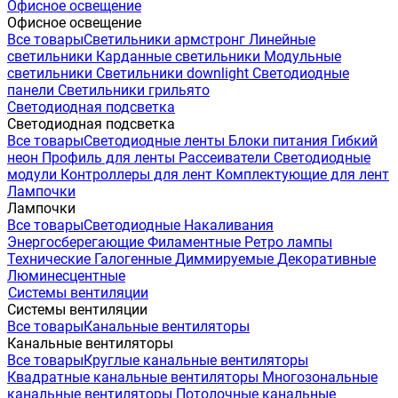
Офисное освещение
Офисное освещение
Все товары
Светильники армстронг
Линейные
светильники
Карданные светильники
Модульные
светильники
Светильники downlight
Светодиодные
панели
Светильники грильято
Светодиодная подсветка
Светодиодная подсветка
Все товары
Светодиодные ленты
Блоки питания
Гибкий
неон
Профиль для ленты
Рассеиватели
Светодиодные
модули
Контроллеры для лент
Комплектующие для лент
Лампочки
Лампочки
Все товары
Светодиодные
Накаливания
Энергосберегающие
Филаментные
Ретро лампы
Технические
Галогенные
Диммируемые
Декоративные
Люминесцентные
Системы вентиляции
Системы вентиляции
Все товары
Канальные вентиляторы
Канальные вентиляторы
Все товары
Круглые канальные вентиляторы
Квадратные канальные вентиляторы
Многозональные
канальные вентиляторы
Потолочные канальные