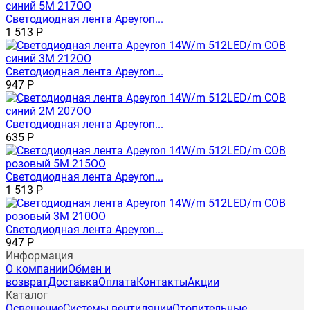
Светодиодная лента Apeyron...
1 513
Р
Светодиодная лента Apeyron...
947
Р
Светодиодная лента Apeyron...
635
Р
Светодиодная лента Apeyron...
1 513
Р
Светодиодная лента Apeyron...
947
Р
Информация
О компании
Обмен и
возврат
Доставка
Оплата
Контакты
Акции
Каталог
Освещение
Системы вентиляции
Отопительные