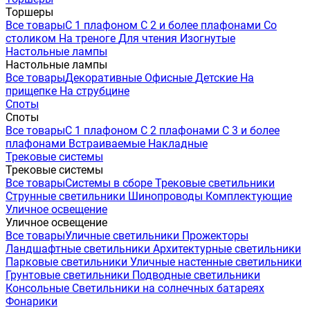
Торшеры
Все товары
С 1 плафоном
С 2 и более плафонами
Со
столиком
На треноге
Для чтения
Изогнутые
Настольные лампы
Настольные лампы
Все товары
Декоративные
Офисные
Детские
На
прищепке
На струбцине
Споты
Споты
Все товары
С 1 плафоном
С 2 плафонами
С 3 и более
плафонами
Встраиваемые
Накладные
Трековые системы
Трековые системы
Все товары
Системы в сборе
Трековые светильники
Струнные светильники
Шинопроводы
Комплектующие
Уличное освещение
Уличное освещение
Все товары
Уличные светильники
Прожекторы
Ландшафтные светильники
Архитектурные светильники
Парковые светильники
Уличные настенные светильники
Грунтовые светильники
Подводные светильники
Консольные
Светильники на солнечных батареях
Фонарики