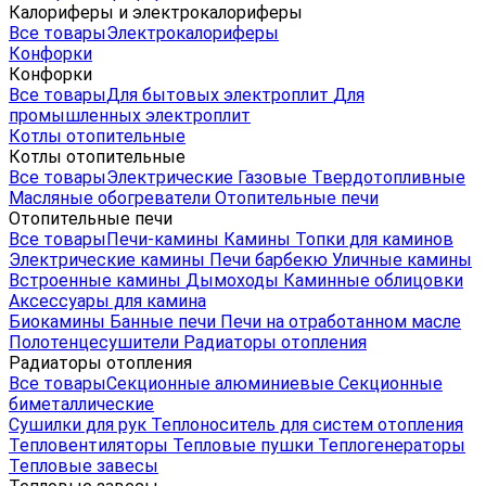
Калориферы и электрокалориферы
Все товары
Электрокалориферы
Конфорки
Конфорки
Все товары
Для бытовых электроплит
Для
промышленных электроплит
Котлы отопительные
Котлы отопительные
Все товары
Электрические
Газовые
Твердотопливные
Масляные обогреватели
Отопительные печи
Отопительные печи
Все товары
Печи-камины
Камины
Топки для каминов
Электрические камины
Печи барбекю
Уличные камины
Встроенные камины
Дымоходы
Каминные облицовки
Аксессуары для камина
Биокамины
Банные печи
Печи на отработанном масле
Полотенцесушители
Радиаторы отопления
Радиаторы отопления
Все товары
Секционные алюминиевые
Секционные
биметаллические
Сушилки для рук
Теплоноситель для систем отопления
Тепловентиляторы
Тепловые пушки
Теплогенераторы
Тепловые завесы