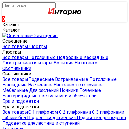
0
Каталог
Каталог
Освещение
Освещение
Все товары
Люстры
Люстры
Все товары
Потолочные
Подвесные
Каскадные
Люстры-вентиляторы
Большие
На штанге
Светильники
Светильники
Все товары
Подвесные
Встраиваемые
Потолочные
Накладные
Настенные
Настенно-потолочные
Мебельные
Для растений
Ночники
Точечные
Бактерицидные светильники и облучатели
Бра и подсветки
Бра и подсветки
Все товары
С 1 плафоном
С 2 плафонами
С 3 плафонами
Гибкие бра
Подсветка для зеркал
Подсветка для картин
Подсветка для лестниц и ступеней
Торшеры