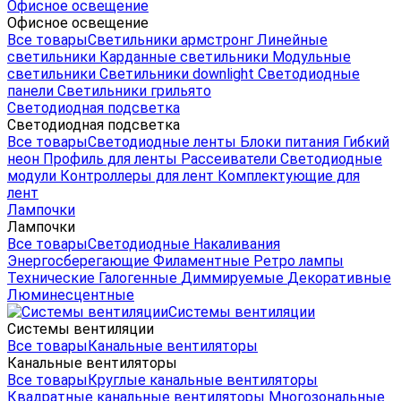
Офисное освещение
Офисное освещение
Все товары
Светильники армстронг
Линейные
светильники
Карданные светильники
Модульные
светильники
Светильники downlight
Светодиодные
панели
Светильники грильято
Светодиодная подсветка
Светодиодная подсветка
Все товары
Светодиодные ленты
Блоки питания
Гибкий
неон
Профиль для ленты
Рассеиватели
Светодиодные
модули
Контроллеры для лент
Комплектующие для
лент
Лампочки
Лампочки
Все товары
Светодиодные
Накаливания
Энергосберегающие
Филаментные
Ретро лампы
Технические
Галогенные
Диммируемые
Декоративные
Люминесцентные
Системы вентиляции
Системы вентиляции
Все товары
Канальные вентиляторы
Канальные вентиляторы
Все товары
Круглые канальные вентиляторы
Квадратные канальные вентиляторы
Многозональные