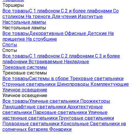
Торшеры
Все товары
С 1 плафоном
С 2 и более плафонами
Со
столиком
На треноге
Для чтения
Изогнутые
Настольные лампы
Настольные лампы
Все товары
Декоративные
Офисные
Детские
На
прищепке
На струбцине
Споты
Споты
Все товары
С 1 плафоном
С 2 плафонами
С 3 и более
плафонами
Встраиваемые
Накладные
Трековые системы
Трековые системы
Все товары
Системы в сборе
Трековые светильники
Струнные светильники
Шинопроводы
Комплектующие
Уличное освещение
Уличное освещение
Все товары
Уличные светильники
Прожекторы
Ландшафтные светильники
Архитектурные
светильники
Парковые светильники
Уличные
настенные светильники
Грунтовые светильники
Подводные светильники
Консольные
Светильники на
солнечных батареях
Фонарики