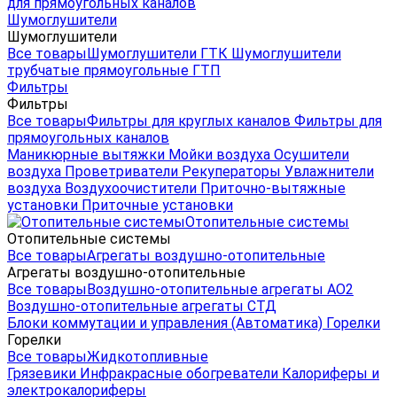
для прямоугольных каналов
Шумоглушители
Шумоглушители
Все товары
Шумоглушители ГТК
Шумоглушители
трубчатые прямоугольные ГТП
Фильтры
Фильтры
Все товары
Фильтры для круглых каналов
Фильтры для
прямоугольных каналов
Маникюрные вытяжки
Мойки воздуха
Осушители
воздуха
Проветриватели
Рекуператоры
Увлажнители
воздуха
Воздухоочистители
Приточно-вытяжные
установки
Приточные установки
Отопительные системы
Отопительные системы
Все товары
Агрегаты воздушно-отопительные
Агрегаты воздушно-отопительные
Все товары
Воздушно-отопительные агрегаты АО2
Воздушно-отопительные агрегаты СТД
Блоки коммутации и управления (Автоматика)
Горелки
Горелки
Все товары
Жидкотопливные
Грязевики
Инфракрасные обогреватели
Калориферы и
электрокалориферы